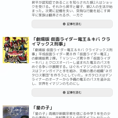
昇平が認知症であることを知らされた娘2人はショッ
クを受ける。それから昇平と曜子、娘2人の生活が始
まった。次第に記憶を失い、突飛な行動を起こす昇
平に家族は翻弄されるが、一方で
記事を読む
「劇場版 仮面ライダー電王＆キバ クラ
イマックス刑事」
「劇場版 仮面ライダー電王＆キバ クライマックス刑
事」平成仮面ライダー第８作「仮面ライダー電王」
の劇場版第２弾。ＴＶシリーズ第９作「仮面ライダ
ーキバ」とクロスオーバーし盗まれた電王のパスを
めぐる争いが展開する。はぐれイマジンのネガタロ
スはファンガイアと手を組み、究極の悪の組織“ネガ
タロス軍団”を作ろうとしていた。ネガタロスはデン
ライナーのオーナーから予備の電王のパスを盗み出
し、世界をイマジンのものにし
記事を読む
「星の子」
「星の子」両親が新興宗教を信じる中学３年生の少
女の運命は…。今村夏子さんの同名ベストセラー小