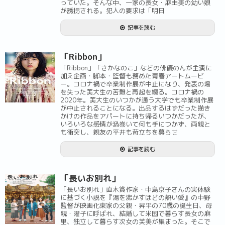
っていた。そんな中、一家の長女・麻由美の幼い娘
が誘拐される。犯人の要求は「明日
記事を読む
「Ribbon」
「Ribbon」「さかなのこ」などの俳優のんが主演に
加え企画・脚本・監督も務めた青春アートムービ
ー。コロナ禍で卒業制作展が中止になり、発表の場
を失った美大生の苦難と再起を綴る。コロナ禍の
2020年。美大生のいつかが通う大学でも卒業制作展
が中止されることになる。出品するはずだった描き
かけの作品をアパートに持ち帰るいつかだったが、
いろいろな感情が渦巻いて何も手につかず、両親と
も衝突し、親友の平井も苛立ちを募らせ
記事を読む
「長いお別れ」
「長いお別れ」直木賞作家・中島京子さんの実体験
に基づく小説を『湯を沸かすほどの熱い愛』の中野
監督が映画化東家の父親・昇平の70歳の誕生日、母
親・曜子に呼ばれ、結婚して米国で暮らす長女の麻
里、独立して暮らす次女の芙美が集まった。そこで