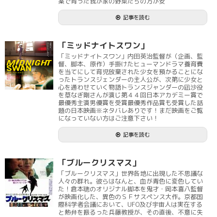
薬で育った我が家の野菜たちの方が安
記事を読む
「ミッドナイトスワン」
「ミッドナイトスワン」内田英治監督が（企画、監
督、脚本、原作）手掛けたヒューマンドラマ養育費
を当てにして育児放棄された少女を預かることにな
ったトランスジェンダーの主人公が、次第に少女と
心を通わせていく物語トランスジャンダーの凪沙役
を草なぎ剛さんが演じ第４４回日本アカデミー賞で
最優秀主演男優賞を受賞最優秀作品賞も受賞した話
題の日本映画※ネタバレありです！まだ映画をご覧
になっていない方はご注意下さい！
記事を読む
「ブルークリスマス」
「ブルークリスマス」世界各地に出現した不思議な
人々の群れ。彼らはなんと、血が青色に変色してい
た！倉本聰のオリジナル脚本を鬼才・岡本喜八監督
が映画化した、異色のＳＦサスペンス大作。京都国
際科学者会議において、UFO及び宇宙人は実在する
と熱弁を振るった兵藤教授が、その直後、不意に失