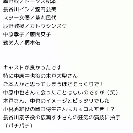
鷹野叔／トータス松本
長谷川イシ／瀧内公美
スター女優／草刈民代
辰野教授／カトウシンスケ
中原孝子／藤間爽子
勤め人／柄本佑
キャストが良かったです
特に中原中也役の木戸大聖さん
ご本人かと思ってしまうほどそっくりで！
中原中也さんに会ったことはないのですが（笑）
木戸さん、中也のイメージとピッタリでした
小林秀雄役の岡田将生さんはカッコよすぎ！？
長谷川泰子役の広瀬すずさんの狂気の演技に拍手
（パチパチ）