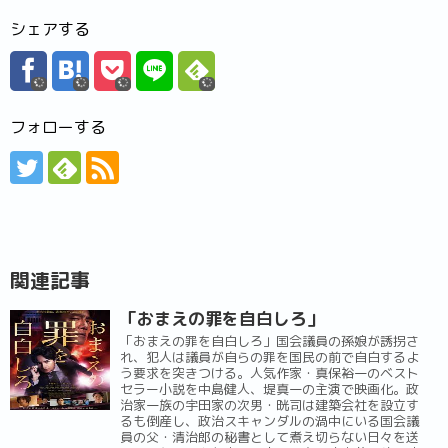
シェアする
フォローする
関連記事
「おまえの罪を自白しろ」
「おまえの罪を自白しろ」国会議員の孫娘が誘拐さ
れ、犯人は議員が自らの罪を国民の前で自白するよ
う要求を突きつける。人気作家・真保裕一のベスト
セラー小説を中島健人、堤真一の主演で映画化。政
治家一族の宇田家の次男・晄司は建築会社を設立す
るも倒産し、政治スキャンダルの渦中にいる国会議
員の父・清治郎の秘書として煮え切らない日々を送