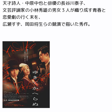
天才詩人・中原中也と俳優の長谷川泰子、
文芸評論家の小林秀雄の男女３人が織り成す青春と
恋愛劇の行く末を、
広瀬すず、岡田将生らの競演で描いた秀作。