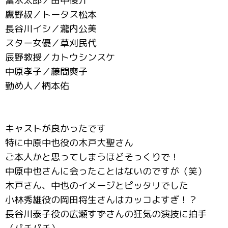
富永太郎／田中俊介
鷹野叔／トータス松本
長谷川イシ／瀧内公美
スター女優／草刈民代
辰野教授／カトウシンスケ
中原孝子／藤間爽子
勤め人／柄本佑
キャストが良かったです
特に中原中也役の木戸大聖さん
ご本人かと思ってしまうほどそっくりで！
中原中也さんに会ったことはないのですが（笑）
木戸さん、中也のイメージとピッタリでした
小林秀雄役の岡田将生さんはカッコよすぎ！？
長谷川泰子役の広瀬すずさんの狂気の演技に拍手