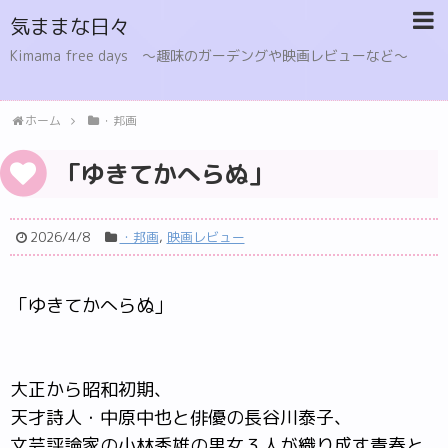
気ままな日々
Kimama free days 〜趣味のガーデングや映画レビューなど〜
ホーム
・邦画
「ゆきてかへらぬ」
2026/4/8
・邦画
,
映画レビュー
「ゆきてかへらぬ」
大正から昭和初期、
天才詩人・中原中也と俳優の長谷川泰子、
文芸評論家の小林秀雄の男女３人が織り成す青春と