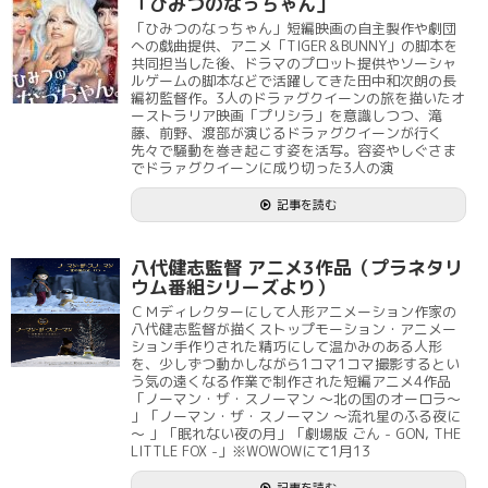
「ひみつのなっちゃん」
「ひみつのなっちゃん」短編映画の自主製作や劇団
への戯曲提供、アニメ「TIGER＆BUNNY」の脚本を
共同担当した後、ドラマのプロット提供やソーシャ
ルゲームの脚本などで活躍してきた田中和次朗の長
編初監督作。3人のドラァグクイーンの旅を描いたオ
ーストラリア映画「プリシラ」を意識しつつ、滝
藤、前野、渡部が演じるドラァグクイーンが行く
先々で騒動を巻き起こす姿を活写。容姿やしぐさま
でドラァグクイーンに成り切った3人の演
記事を読む
八代健志監督 アニメ3作品（プラネタリ
ウム番組シリーズより）
ＣＭディレクターにして人形アニメーション作家の
八代健志監督が描くストップモーション・アニメー
ション手作りされた精巧にして温かみのある人形
を、少しずつ動かしながら1コマ1コマ撮影するとい
う気の遠くなる作業で制作された短編アニメ4作品
「ノーマン・ザ・スノーマン ～北の国のオーロラ～
」「ノーマン・ザ・スノーマン ～流れ星のふる夜に
～ 」「眠れない夜の月」「劇場版 ごん - GON, THE
LITTLE FOX -」※WOWOWにて1月13