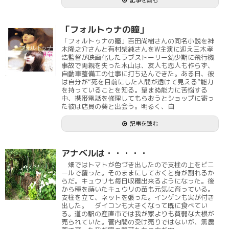
記事を読む
「フォルトゥナの瞳」
「フォルトゥナの瞳」百田尚樹さんの同名小説を神
木隆之介さんと有村架純さんをW主演に迎え三木孝
浩監督が映画化したラブストーリー幼少期に飛行機
事故で両親を失った木山は、友人も恋人も作らず、
自動車整備工の仕事に打ち込んできた。ある日、彼
は自分が“死を目前にした人間が透けて見える”能力
を持っていることを知る。望まぬ能力に苦悩する
中、携帯電話を修理してもらおうとショップに寄っ
た彼は店員の葵と出会う。明るく、自
記事を読む
アナベルは・・・・・
畑ではトマトが色づき出したので支柱の上をビニ
ールで覆った。そのままにしておくと身が割れるか
らだ。キュウリも毎日収穫出来るようになった。後
から種を蒔いたキュウリの苗も元気に育っている。
支柱を立て、ネットを張った。インゲンも実が付き
出した。 ダイコンも大きくなって既に食べてい
る。道の駅の産直市では我が家よりも貧弱な大根が
売られていた。菅内閣の受け売りではないが、無農