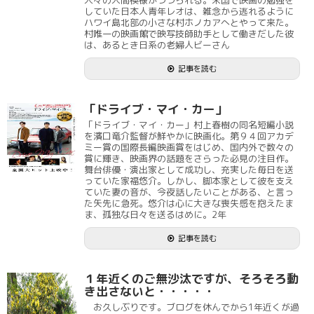
人々の人間模様がつづられる。米国で映画の勉強を
していた日本人青年レオは、雑念から逃れるように
ハワイ島北部の小さな村ホノカアへとやって来た。
村唯一の映画館で映写技師助手として働きだした彼
は、あるとき日系の老婦人ビーさん
記事を読む
「ドライブ・マイ・カー」
「ドライブ・マイ・カー」村上春樹の同名短編小説
を濱口竜介監督が鮮やかに映画化。第９４回アカデ
ミー賞の国際長編映画賞をはじめ、国内外で数々の
賞に輝き、映画界の話題をさらった必見の注目作。
舞台俳優・演出家として成功し、充実した毎日を送
っていた家福悠介。しかし、脚本家として彼を支え
ていた妻の音が、今夜話したいことがある、と言っ
た矢先に急死。悠介は心に大きな喪失感を抱えたま
ま、孤独な日々を送るはめに。2年
記事を読む
１年近くのご無沙汰ですが、そろそろ動
き出さないと・・・・・
お久しぶりです。ブログを休んでから1年近くが過