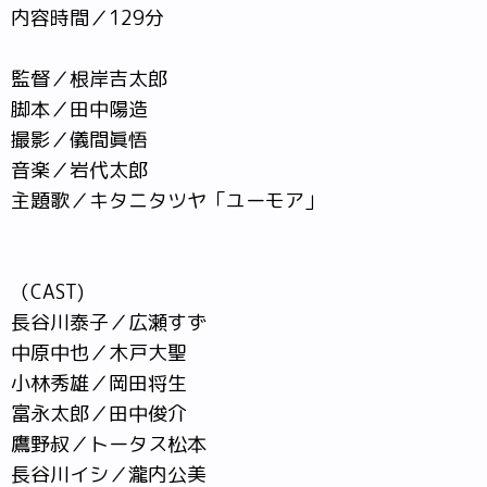
内容時間／129分
監督／根岸吉太郎
脚本／田中陽造
撮影／儀間眞悟
音楽／岩代太郎
主題歌／キタニタツヤ「ユーモア」
（CAST)
長谷川泰子／広瀬すず
中原中也／木戸大聖
小林秀雄／岡田将生
富永太郎／田中俊介
鷹野叔／トータス松本
長谷川イシ／瀧内公美