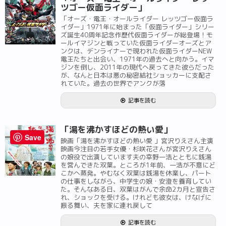
ツゴー仮面ライダー」
「オーズ・電王・オールライダー レッツゴー仮面ラ
イダー」1971年に始まった「仮面ライダー」シリー
ズ誕生40周年記念作歴代仮面ライダーが総登場！モ
ールイマジンと戦っていた仮面ライダーオーズとア
ンクは、デンライナーで現われた仮面ライダーNEW
電王たちと出会い、1971年の過去へと向かう。イマ
ジンを倒し、2011年の現代へ戻ってきた彼らだった
が、なんと日本は悪の秘密結社ショッカーに支配さ
れていた。過去の世界でアンクが落
記事を読む
「湯を沸かすほどの熱い愛」
Save
映画「湯を沸かすほどの熱い愛 」宮沢りえさん主演
映画今注目の若手女優・杉咲花さんが宮沢りえさん
の娘役で出演しています夫の幸野一浩とともに銭湯
を営んできた双葉。ところが1年前、一浩が不意にど
こかへ蒸発。やむなく双葉は銭湯を休業し、パート
の仕事をしながら、中学生の娘・安澄を養育してい
た。そんなある日、双葉はがんで余命2カ月と宣告さ
れ、ショックを受ける。けれども彼女は、けなげに
振る舞い、夫を家に連れ戻して
記事を読む