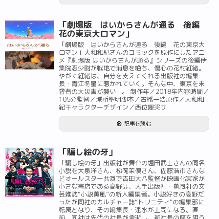
「劇場版 はいからさんが通る 後編
花の東京大ロマン」
「劇場版 はいからさんが通る 後編 花の東京大
ロマン」大和和紀さんのコミックを原作にしたアニ
メ『劇場版 はいからさんが通る』シリーズの後編伊
集院忍少尉が戦地で消息を絶ち、傷心の花村紅緒。
やがて紅緒は、自分を支えてくれる出版社の編集
長・青江冬星に惹かれていく。そんな中、東京を未
曾有の大災害が襲い…。 制作年／2018年内容時間／
105分監督／城所聖明脚本／古橋一浩原作／大和和
紀キャラクターデザイン／西位輝実サ
記事を読む
「騙し絵の牙」
「騙し絵の牙」出版社が舞台の塩田武士さんの同名
小説を大泉洋さん、松岡茉優さん、佐藤浩市さんな
どオールスター共演で吉田大八監督が映画化実家が
小さな書店である高野は、大手出版社・薫風社の文
芸雑誌“小説薫風”の新人編集者。小説好きの高野だ
ったが同社のカルチャー誌“トリニティ”の編集部に
転属となり、その編集長・速水が上司になる。直
前、同社は先代の社長が急逝し、新社長の座を狙う