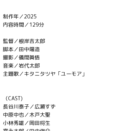
制作年／2025
内容時間／129分
監督／根岸吉太郎
脚本／田中陽造
撮影／儀間眞悟
音楽／岩代太郎
主題歌／キタニタツヤ「ユーモア」
（CAST)
長谷川泰子／広瀬すず
中原中也／木戸大聖
小林秀雄／岡田将生