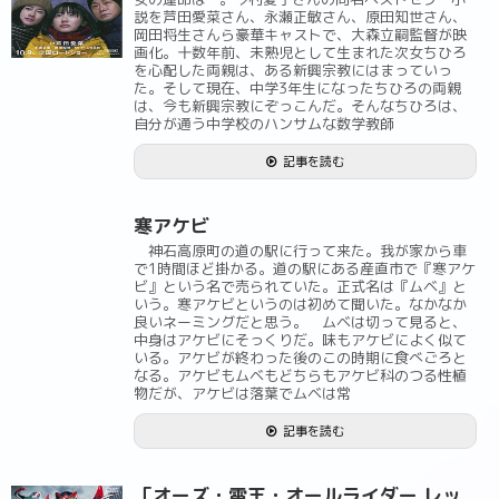
説を芦田愛菜さん、永瀬正敏さん、原田知世さん、
岡田将生さんら豪華キャストで、大森立嗣監督が映
画化。十数年前、未熟児として生まれた次女ちひろ
を心配した両親は、ある新興宗教にはまっていっ
た。そして現在、中学3年生になったちひろの両親
は、今も新興宗教にぞっこんだ。そんなちひろは、
自分が通う中学校のハンサムな数学教師
記事を読む
寒アケビ
神石高原町の道の駅に行って来た。我が家から車
で1時間ほど掛かる。道の駅にある産直市で『寒アケ
ビ』という名で売られていた。正式名は『ムベ』と
いう。寒アケビというのは初めて聞いた。なかなか
良いネーミングだと思う。 ムベは切って見ると、
中身はアケビにそっくりだ。味もアケビによく似て
いる。アケビが終わった後のこの時期に食べごろと
なる。アケビもムベもどちらもアケビ科のつる性植
物だが、アケビは落葉でムベは常
記事を読む
「オーズ・電王・オールライダー レッ