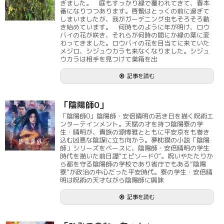
ぎました。 庭もすっかり緑で覆われてきて、春本
番になりつつあります。啓蟄はとっくの前に過ぎて
しまいましたが、我がガーデニング虫もそろそろ動
き始めています。 何時ものように年が明け、ロウ
バイの花が咲き、それらが何時の間にか緑の葉に変
わってきました。ロウバイの花を目当てに来ていた
メジロ、シジュウカラも来なくなりました。シジュ
ウカラは相手を見つけて巣箱を出
記事を読む
「陰陽師0」
「陰陽師0」陰陽師・安倍晴明の若き日を描く呪術エ
ンターテインメント。天賦の才を持つ陰陽寮の学
生・晴明が、貴族の源博雅とともに平安京をも巻き
込む凶悪な陰謀に立ち向かう。夢枕獏の小説「陰陽
師」シリーズをベースに、陰陽師・安倍晴明の学生
時代を描いた前日譚“エピソード0”。呪いやたたりか
ら都を守る陰陽師の学校であり省庁でもある“陰陽
寮”が政治の中心だった平安時代。寮の学生・安倍晴
明は呪術の天才ながら陰陽師に興味
記事を読む