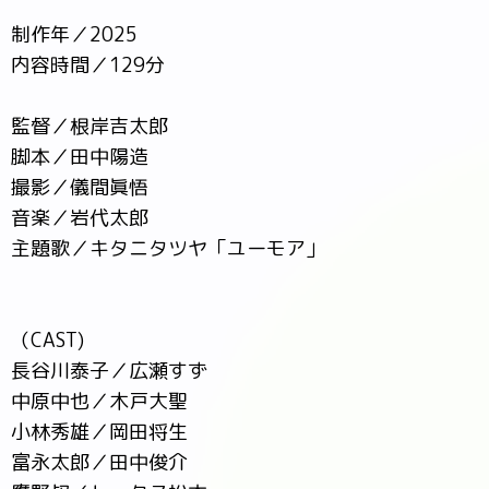
制作年／2025
内容時間／129分
監督／根岸吉太郎
脚本／田中陽造
撮影／儀間眞悟
音楽／岩代太郎
主題歌／キタニタツヤ「ユーモア」
（CAST)
長谷川泰子／広瀬すず
中原中也／木戸大聖
小林秀雄／岡田将生
富永太郎／田中俊介