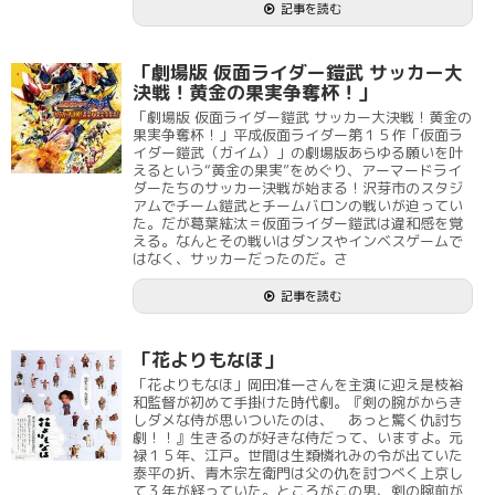
記事を読む
「劇場版 仮面ライダー鎧武 サッカー大
決戦！黄金の果実争奪杯！」
「劇場版 仮面ライダー鎧武 サッカー大決戦！黄金の
果実争奪杯！」平成仮面ライダー第１５作「仮面ラ
イダー鎧武（ガイム）」の劇場版あらゆる願いを叶
えるという“黄金の果実”をめぐり、アーマードライ
ダーたちのサッカー決戦が始まる！沢芽市のスタジ
アムでチーム鎧武とチームバロンの戦いが迫ってい
た。だが葛葉紘汰＝仮面ライダー鎧武は違和感を覚
える。なんとその戦いはダンスやインベスゲームで
はなく、サッカーだったのだ。さ
記事を読む
「花よりもなほ」
「花よりもなほ」岡田准一さんを主演に迎え是枝裕
和監督が初めて手掛けた時代劇。『剣の腕がからき
しダメな侍が思いついたのは、 あっと驚く仇討ち
劇！！』生きるのが好きな侍だって、いますよ。元
禄１５年、江戸。世間は生類憐れみの令が出ていた
泰平の折、青木宗左衛門は父の仇を討つべく上京し
て３年が経っていた。ところがこの男、剣の腕前が