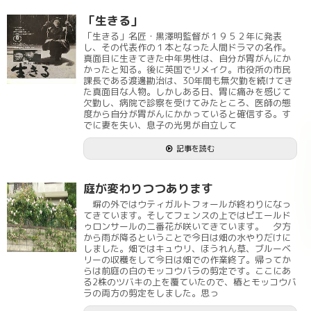
「生きる」
「生きる」名匠・黒澤明監督が１９５２年に発表
し、その代表作の１本となった人間ドラマの名作。
真面目に生きてきた中年男性は、自分が胃がんにか
かったと知る。後に英国でリメイク。市役所の市民
課長である渡邊勘治は、30年間も無欠勤を続けてき
た真面目な人物。しかしある日、胃に痛みを感じて
欠勤し、病院で診察を受けてみたところ、医師の態
度から自分が胃がんにかかっていると確信する。す
でに妻を失い、息子の光男が自立して
記事を読む
庭が変わりつつあります
塀の外ではウティガルトフォールが終わりになっ
てきています。そしてフェンスの上ではピエールド
ゥロンサールの二番花が咲いてきています。 夕方
から雨が降るということで今日は畑の水やりだけに
しました。畑ではキュウリ、ほうれん草、ブルーベ
リーの収穫をして今日は畑での作業終了。帰ってか
らは前庭の白のモッコウバラの剪定です。ここにあ
る2株のツバキの上を覆ていたので、椿とモッコウバ
ラの両方の剪定をしました。思っ