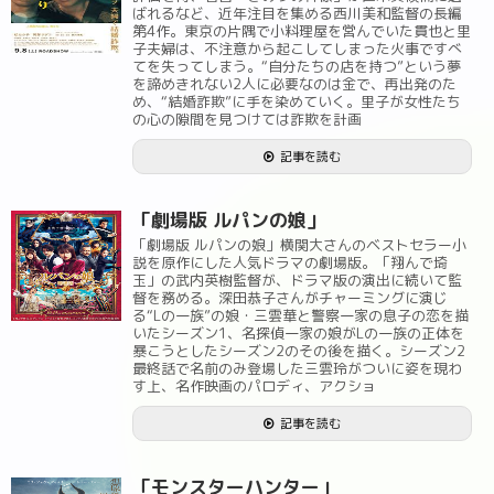
ばれるなど、近年注目を集める西川美和監督の長編
第4作。東京の片隅で小料理屋を営んでいた貫也と里
子夫婦は、不注意から起こしてしまった火事ですべ
てを失ってしまう。“自分たちの店を持つ”という夢
を諦めきれない2人に必要なのは金で、再出発のた
め、“結婚詐欺”に手を染めていく。里子が女性たち
の心の隙間を見つけては詐欺を計画
記事を読む
「劇場版 ルパンの娘」
「劇場版 ルパンの娘」横関大さんのベストセラー小
説を原作にした人気ドラマの劇場版。「翔んで埼
玉」の武内英樹監督が、ドラマ版の演出に続いて監
督を務める。深田恭子さんがチャーミングに演じ
る“Lの一族”の娘・三雲華と警察一家の息子の恋を描
いたシーズン1、名探偵一家の娘がLの一族の正体を
暴こうとしたシーズン2のその後を描く。シーズン2
最終話で名前のみ登場した三雲玲がついに姿を現わ
す上、名作映画のパロディ、アクショ
記事を読む
「モンスターハンター」