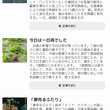
ーイ・パノラマガール」の瀬田なつき監督が脚本と
編集を兼ねて人気コミックを実写映画化。交通事故
により目前で両親を失った15歳の少女・朝。突然の
ことに涙も流れず、朝は呆然としたまま葬儀に参列
する。一方、親類たちが誰も朝を引き
記事を読む
今日は一日雨でした
台風の影響で今日は雨が降っています。二階の窓
から見た裏庭の様子です。 天ぷらの廃油が溜まっ
ていたので、今朝は倉庫で米ぬかと混ぜて廃油肥料
づくりです。しっかりと混ぜ合わせて袋に入れ、ひ
もで口を縛りドラム缶の中に入れて、蓋をしていま
す。1週間はこのままにします。 1週間後には袋か
ら出して、木灰、もみ殻、EMボカシ1型を入れ、よ
く混ぜ合わせて他の容器に入れ、畑の隅に出して好
気発酵に切り替えます。時々全体を
記事を読む
「夢売るふたり」
「夢売るふたり」前作「ディア・ドクター」が高い
評価を得、著書「きのうの神様」が直木賞候補に選