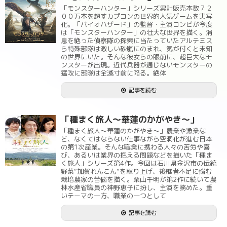
「モンスターハンター」シリーズ累計販売本数７２
００万本を超すカプコンの世界的人気ゲームを実写
化。「バイオハザード」の監督・主演コンビが今度
は「モンスターハンター」の壮大な世界を描く。消
息を絶った偵察隊の探索に当たっていたアルテミス
ら特殊部隊は激しい砂嵐にのまれ、気が付くと未知
の世界にいた。そんな彼女らの眼前に、超巨大なモ
ンスターが出現。近代兵器が通じないモンスターの
猛攻に部隊は全滅寸前に陥る。絶体
記事を読む
「種まく旅人～華蓮のかがやき～」
「種まく旅人～華蓮のかがやき～」農業や漁業な
ど、なくてはならない仕事ながら空洞化が進む日本
の第1次産業。そんな職業に携わる人々の苦労や喜
び、あるいは業界の抱える問題などを描いた「種ま
く旅人」シリーズ第4作。今回は石川県金沢市の伝統
野菜“加賀れんこん”を取り上げ、後継者不足に悩む
栽培農家の苦悩を描く。栗山千明が第2作に続いて農
林水産省職員の神野恵子に扮し、主演を務めた。重
いテーマの一方、職業の一つとして
記事を読む