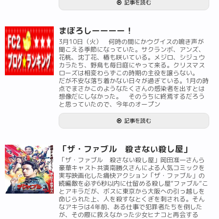
記事を読む
まぼろしーーーー！
3月10日（火） 何時の間にかウグイスの鳴き声が
聞こえる季節になっていた。サクランボ、アンズ、
花桃、沈丁花、椿も咲いている。メジロ、シジュウ
カラたち、野鳥も毎日庭にやって来る。クリスマス
ローズは相変わらずこの時期の主役を譲らない。
だが不安な落ち着かない日々が過ぎている。1月の時
点でまさかこのようなたくさんの感染者を出すとは
想像だにしなかった。 そのうちに終焉するだろう
と思っていたので、今年のオープン
記事を読む
「ザ・ファブル 殺さない殺し屋」
「ザ・ファブル 殺さない殺し屋」岡田准一さんら
豪華キャスト共演南勝久さんによる人気コミックを
実写映画化した痛快アクション「ザ・ファブル」の
続編敵を必ず6秒以内に仕留める殺し屋“ファブル”こ
とアキラだが、ボスに東京から大阪への引っ越しを
命じられた上、人を殺すなとくぎを刺される。そん
なアキラは4年前、ある仕事で犯罪者たちを倒した
が、その際に救えなかった少女ヒナコと再会する