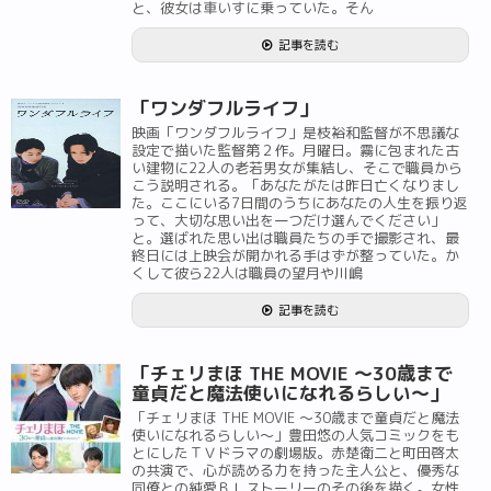
と、彼女は車いすに乗っていた。そん
記事を読む
「ワンダフルライフ」
映画「ワンダフルライフ」是枝裕和監督が不思議な
設定で描いた監督第２作。月曜日。霧に包まれた古
い建物に22人の老若男女が集結し、そこで職員から
こう説明される。「あなたがたは昨日亡くなりまし
た。ここにいる7日間のうちにあなたの人生を振り返
って、大切な思い出を一つだけ選んでください」
と。選ばれた思い出は職員たちの手で撮影され、最
終日には上映会が開かれる手はずが整っていた。か
くして彼ら22人は職員の望月や川嶋
記事を読む
「チェリまほ THE MOVIE ～30歳まで
童貞だと魔法使いになれるらしい～」
「チェリまほ THE MOVIE ～30歳まで童貞だと魔法
使いになれるらしい～」豊田悠の人気コミックをも
とにしたＴＶドラマの劇場版。赤楚衛二と町田啓太
の共演で、心が読める力を持った主人公と、優秀な
同僚との純愛ＢＬストーリーのその後を描く。女性