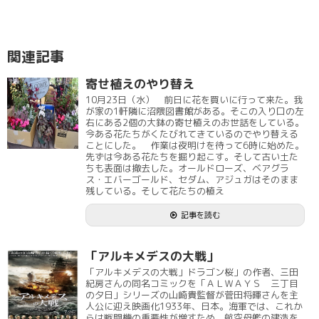
関連記事
寄せ植えのやり替え
10月23日（水） 前日に花を買いに行って来た。我
が家の1軒隣に沼隈図書館がある。そこの入り口の左
右にある2個の大鉢の寄せ植えのお世話をしている。
今ある花たちがくたびれてきているのでやり替える
ことにした。 作業は夜明けを待って6時に始めた。
先ずは今ある花たちを掘り起こす。そして古い土た
ちも表面は撤去した。オールドローズ、ベアグラ
ス・エバーゴールド、セダム、アジュガはそのまま
残している。そして花たちの植え
記事を読む
「アルキメデスの大戦」
「アルキメデスの大戦」ドラゴン桜」の作者、三田
紀房さんの同名コミックを「ＡＬＷＡＹＳ 三丁目
の夕日」シリーズの山崎貴監督が菅田将暉さんを主
人公に迎え映画化1933年、日本。海軍では、これか
らは戦闘機の重要性が増すため、航空母艦の建造を