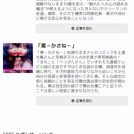
経験がないまま30歳を迎え、“触れた人の心が読める
魔法”が使えるようになった冴えないサラリーマンの
安達。偶然、その力で優秀な同期社員・黒沢が自分
に寄せる恋心を知ることになった
記事を読む
「累－かさね－」
「累－かさね－」松浦だるまさんのコミックを土屋
太鳳さんと芳根京子さんのW主演で実写映画化！
「まれ」と「べっぴんさん」でいずれもも連続テレ
ビ小説の主役です今は亡き伝説の女優、淵透世を母
親に持ち、天才的演技力がありながら幼いころから
自分の容姿に劣等感を抱いてきた累。そんな彼女の
前に母親のことを知る元舞台演出家の羽生田が現わ
れる。累は羽生田の紹介で舞台女優ニナと会うが、
ニナは美しい容姿に恵まれながらも、
記事を読む