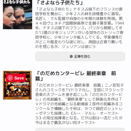
「さよなら子供たち」
「さよなら子供たち」ナチス占領下のフランスの寄
宿学校を舞台に、少年２人の絆を詩情豊かに描写。
名匠Ｌ・マル監督が自身の少年期の体験を再現。第
４４回ヴェネチア国際映画祭で金獅子賞受賞。1944
年、ナチス占領下のフランス。パリから疎開してき
た12歳の少年ジュリアンがいる郊外のカトリック寄
宿学校に、少年ジャンが転入してくる。学業優秀だ
がどこか風変わりな彼に対し、周囲は近寄り難いも
のを感じるが、ジュリアンは彼にラ
記事を読む
「のだめカンタービレ 最終楽章 前
Save
篇」
「のだめカンタービレ 最終楽章 前篇」二ノ宮知子
さんのコミックをTVドラマ化し、全国にクラシック
音楽の大ブームを巻き起こした「のだめカンタービ
レ」の完結編を、“最終楽章”として映画化本作はＴ
Ｖドラマの完結編となる劇場版２部作の前編あるコ
ンクールで優勝した千秋は、かつて師匠のシュトレ
ーゼマンも指揮した《ルー・マルレ・オーケスト
ラ》の常任指揮者となる。だが以前は一流だったが
今はまるで覇気がない同オーケスト