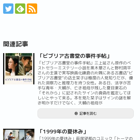
関連記事
「ビブリア古書堂の事件手帖」
「ビブリア古書堂の事件手帖」三上延さん原作のベ
ストセラーミステリー小説を黒木華さんと野村周平
さんの主演で実写映画化鎌倉の片隅にある古書店“ビ
ブリア古書堂”の店主栞子は極度の人見知りだが、優
れた洞察力と推理力を持つ女性。ある日、活字が苦
手な青年・大輔が、亡き祖母が残した夏目漱石の
「それから」に記されたサインの真偽を鑑定してほ
しいとやって来る。本を見た栞子はサインの謎を解
き明かすだけでなく、大輔の祖母が
記事を読む
「1999年の夏休み」
「1999年の夏休み」萩尾望都のコミック「トーマの