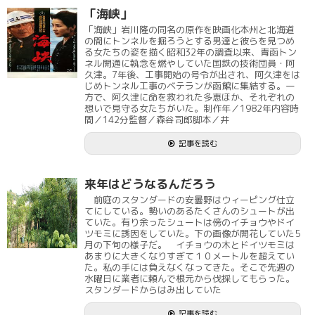
「海峡」
「海峡」岩川隆の同名の原作を映画化本州と北海道
の間にトンネルを掘ろうとする男達と彼らを見つめ
る女たちの姿を描く昭和32年の調査以来、青函トン
ネル開通に執念を燃やしていた国鉄の技術団員・阿
久津。7年後、工事開始の号令が出され、阿久津をは
じめトンネル工事のベテランが函館に集結する。一
方で、阿久津に命を救われた多恵ほか、それぞれの
想いで見守る女たちがいた。制作年／1982年内容時
間／142分監督／森谷司郎脚本／井
記事を読む
来年はどうなるんだろう
前庭のスタンダードの安曇野はウィーピング仕立
てにしている。勢いのあるたくさんのシュートが出
ていた。有り余ったシュートは傍のイチョウやドイ
ツモミに誘因をしていた。下の画像が開花していた5
月の下旬の様子だ。 イチョウの木とドイツモミは
あまりに大きくなりすぎて１０メートルを超えてい
た。私の手には負えなくなってきた。そこで先週の
水曜日に業者に頼んで根元から伐採してもらった。
スタンダードからはみ出していた
記事を読む