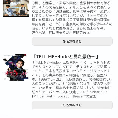
心臓」を翻案して実写映画化。全寮制の学校で学ぶ
少年４人の関係を描く。少年たちをすべて女優たち
が演じたのが当時話題に。監督は金子修介。原作と
してクレジットされてはいないが、「トーマの心
臓」を翻案して映画化（金子監督は原作者の萩尾の
承諾を得たという）。全寮制の学校で学ぶ少年4人の
役を、いずれも女優が演じ、さらに高山みなみ、
佐々木望、村田博美らが声を吹き替え
記事を読む
「TELL ME～hideと見た景色～」
「TELL ME～hideと見た景色～」Ｘ ＪＡＰＡＮの
ギタリストとして、ソロアーティストとして活躍し
ていた、日本を代表するロックミュージシャンｈｉ
ｄｅ。その実弟が綴った物語を映画化した話題の一
本。1998年5月2日、hideは急逝し、葬儀には約5万
人のファンが訪れ、社会現象となった。彼のマネジ
ャーである弟・松本裕士も深く悲しむが、制作途中
だったアルバムや、既に決定していたhideのバン
ド“hide with Spread Beaver”の全国
記事を読む