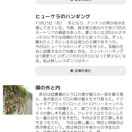
ヒューケラのハンギング
11月25日（月） 冬になり、ナンテンの実が赤みを
増してきている。今朝、我が家の前の川で泳ぐ3匹の
ヌートリアの親姿があった。夏ごろには2匹は小さか
ったのに今では母親の大きさに迫っている。ずっと
離れたところにいるのは彼らの父親であろうか。
今日はヒューケラのハンギングを作った。玄関の左
右に設置するので対象に作る。スリットハンギング
は1度使うとスポンジがボロボロになって使えなくな
る。私は新しいスポンジはホー
記事を読む
塀の外と内
昨日は図書館の入り口の寄せ植えの一部を植え替
え、我が家の入り口の寄せ植えもやり替えた。アク
レイギアブラックバローとストロベリーキャンドル
（トーチ）の採種をして、姫ウツギと赤紫のクレマ
チスの挿し木も終えた。クレマチスはもう少しした
ら一重の白もする予定だ。今月はまだまだ挿し木を
するつもりだ。 今日は蒸し暑い。明日と明後日は
雨が降るという。雨は明日の午後からの予定なの