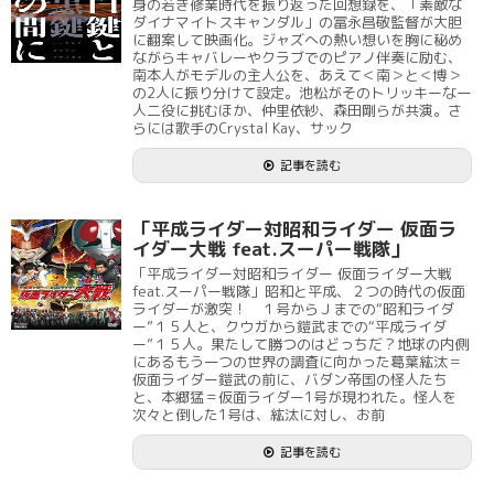
身の若き修業時代を振り返った回想録を、「素敵な
ダイナマイトスキャンダル」の冨永昌敬監督が大胆
に翻案して映画化。ジャズへの熱い想いを胸に秘め
ながらキャバレーやクラブでのピアノ伴奏に励む、
南本人がモデルの主人公を、あえて＜南＞と＜博＞
の2人に振り分けて設定。池松がそのトリッキーな一
人二役に挑むほか、仲里依紗、森田剛らが共演。さ
らには歌手のCrystal Kay、サック
記事を読む
「平成ライダー対昭和ライダー 仮面ラ
イダー大戦 feat.スーパー戦隊」
「平成ライダー対昭和ライダー 仮面ライダー大戦
feat.スーパー戦隊」昭和と平成、２つの時代の仮面
ライダーが激突！ １号からＪまでの“昭和ライダ
ー”１５人と、クウガから鎧武までの“平成ライダ
ー”１５人。果たして勝つのはどっちだ？地球の内側
にあるもう一つの世界の調査に向かった葛葉紘汰＝
仮面ライダー鎧武の前に、バダン帝国の怪人たち
と、本郷猛＝仮面ライダー1号が現われた。怪人を
次々と倒した1号は、紘汰に対し、お前
記事を読む