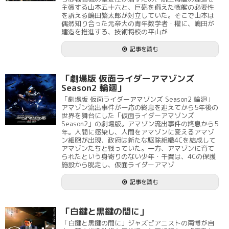
主張する山本五十六と、巨砲を備えた戦艦の必要性
を訴える嶋田繁太郎が対立していた。そこで山本は
偶然知り合った元帝大の青年数学者・櫂に、嶋田が
建造を推進する、技術将校の平山が
記事を読む
「劇場版 仮面ライダーアマゾンズ
Season2 輪廻」
「劇場版 仮面ライダーアマゾンズ Season2 輪廻」
アマゾン流出事件が一応の終息を迎えてから5年後の
世界を舞台にした「仮面ライダーアマゾンズ
Season2」の劇場版。アマゾン流出事件の終息から5
年。人間に感染し、人間をアマゾンに変えるアマゾ
ン細胞が出現、政府は新たな駆除組織4Cを結成して
アマゾンたちと戦っていた。一方、アマゾンに育て
られたという身寄りのない少年・千翼は、4Cの保護
施設から脱走し、仮面ライダーアマゾ
記事を読む
「白鍵と黒鍵の間に」
「白鍵と黒鍵の間に」ジャズピアニストの南博が自