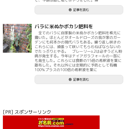
で、今朝は庭と畑で水やりをした。塀
記事を読む
バラに米ぬかボカシ肥料を
全てのバラに自家製の米ぬかボカシ肥料を株元に
撒いた。ほとんどがオールドローズの我が家のガー
デンにも何本かの現代バラもある。繰り返し咲きの
これらには、頑張って咲いてもらわねばならないの
でたっぷりとやる。 ブレーリーo.2は必ずうどん粉
病が発生する。今年はナイアガラフォールの一部に
も発生した。これらには食酢の15倍の希釈液を葉に
散布した。それ以外には定期的に予防として有機
100％プラスの100倍の希釈液を葉に
記事を読む
[PR] スポンサーリンク