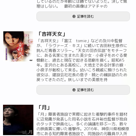
しているのだが年齢には勝てないようだ。決して無
理はしない。 最初の画像はアマチャの
記事を読む
「吉祥天女」
「吉祥天女」「富江 tomie」などの及川中監督
が、「ラヴァーズ・キス」に続いて吉田秋生原作に
挑んだ青春スリラー。“天女の羽衣伝説”をモチーフ
に、ある名家に生まれた美少女・小夜子をめぐる愛
憎劇と、過去と現在で起きる悲劇を描く。昭和45
年。金沢のとある高校に、大地主である叶家の娘・
小夜子が転校して来る。幼いころ親戚に預けられた
彼女は、建設会社社長の息子・暁との縁談話のため
戻ってきたのだ。妖しいまでの美貌を持
記事を読む
「月」
「月」障害者施設で実際に起きた衝撃的事件を題材
に辺見庸が発表した同名小説を石井裕也監督が独自
のタッチで映画化し、多くの論議を呼ぶ一方、数々
の映画賞に輝いた衝撃作。2016年、神奈川県相模原
市にある知的障害者施設で、同施設の元職員が入所