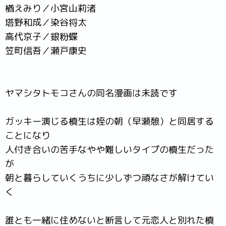
楢えみり／小宮山莉渚
塔野和成／染谷将太
高代京子／銀粉蝶
笠町信吾／瀬戸康史
ヤマシタトモコさんの同名漫画は未読です
ガッキー演じる槙生は姪の朝（早瀬憩）と同居する
ことになり
人付き合いの苦手なやや難しいタイプの槙生だった
が
朝と暮らしていくうちに少しずつ頑なさが解けてい
く
誰とも一緒に住めないと断言して元恋人と別れた槙