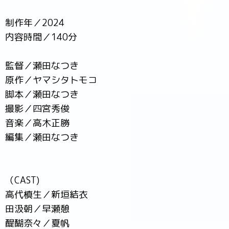
制作年／2024
内容時間／140分
監督／瀬田なつき
原作／ヤマシタトモコ
脚本／瀬田なつき
撮影／四宮秀俊
音楽／高木正勝
編集／瀬田なつき
（CAST)
高代槙生／新垣結衣
田汲朝／早瀬憩
醍醐奈々／夏帆