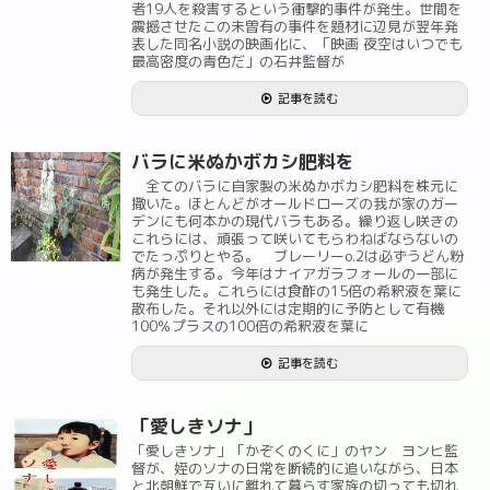
者19人を殺害するという衝撃的事件が発生。世間を
震撼させたこの未曽有の事件を題材に辺見が翌年発
表した同名小説の映画化に、「映画 夜空はいつでも
最高密度の青色だ」の石井監督が
記事を読む
バラに米ぬかボカシ肥料を
全てのバラに自家製の米ぬかボカシ肥料を株元に
撒いた。ほとんどがオールドローズの我が家のガー
デンにも何本かの現代バラもある。繰り返し咲きの
これらには、頑張って咲いてもらわねばならないの
でたっぷりとやる。 ブレーリーo.2は必ずうどん粉
病が発生する。今年はナイアガラフォールの一部に
も発生した。これらには食酢の15倍の希釈液を葉に
散布した。それ以外には定期的に予防として有機
100％プラスの100倍の希釈液を葉に
記事を読む
「愛しきソナ」
「愛しきソナ」「かぞくのくに」のヤン ヨンヒ監
督が、姪のソナの日常を断続的に追いながら、日本
と北朝鮮で互いに離れて暮らす家族の切っても切れ