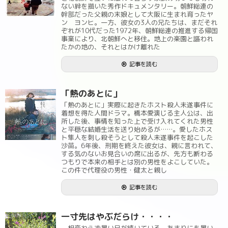
ない絆を描いた秀作ドキュメンタリー。朝鮮総連の
幹部だった父親の末娘として大阪に生まれ育ったヤ
ン ヨンヒ。一方、彼女の3人の兄たちは、まだそれ
ぞれが10代だった1972年、朝鮮総連の推進する帰国
事業により、北朝鮮へと移住。地上の楽園と謳われ
たかの地の、それとはかけ離れた
記事を読む
「熱のあとに」
「熱のあとに」実際に起きたホスト殺人未遂事件に
着想を得た人間ドラマ。橋本愛演じる主人公は、出
所した後、事情を知った上で受け入れてくれた男性
と平穏な結婚生活を送り始めるが……。愛したホス
ト隼人を刺し殺そうとして殺人未遂事件を起こした
沙苗。6年後、刑期を終えた彼女は、親に言われて、
する気のないお見合いの席に出るが、先方も断わる
つもりで本来の相手とは別の男性をよこしていた。
この件で代理役の男性・健太と親し
記事を読む
一寸先はやぶだらけ・・・・