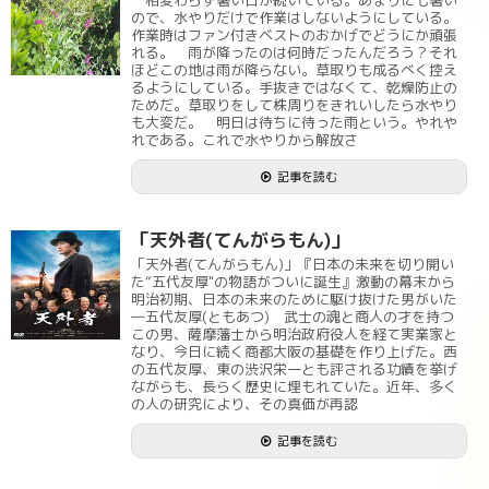
相変わらず暑い日が続いている。あまりにも暑い
ので、水やりだけで作業はしないようにしている。
作業時はファン付きベストのおかげでどうにか頑張
れる。 雨が降ったのは何時だったんだろう？それ
ほどこの地は雨が降らない。草取りも成るべく控え
るようにしている。手抜きではなくて、乾燥防止の
ためだ。草取りをして株周りをきれいしたら水やり
も大変だ。 明日は待ちに待った雨という。やれや
れである。これで水やりから解放さ
記事を読む
「天外者(てんがらもん)」
「天外者(てんがらもん)」『日本の未来を切り開い
た“五代友厚"の物語がついに誕生』激動の幕末から
明治初期、日本の未来のために駆け抜けた男がいた
―五代友厚(ともあつ) 武士の魂と商人の才を持つ
この男、薩摩藩士から明治政府役人を経て実業家と
なり、今日に続く商都大阪の基礎を作り上げた。西
の五代友厚、東の渋沢栄一とも評される功績を挙げ
ながらも、長らく歴史に埋もれていた。近年、多く
の人の研究により、その真価が再認
記事を読む