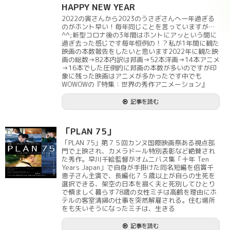
HAPPY NEW YEAR
2022の寅さんから2023のうさぎさんへ一年過ぎる
のがホント早い！毎年同じことを言っていますが…
^^;新型コロナ後の3年間はホントにアッという間に
過ぎ去った感じです毎年恒例の！？私が1年間に観た
映画の本数報告をしたいと思います2022年に観た映
画の総数→82本内訳は邦画→52本洋画→14本アニメ
→16本でした圧倒的に邦画の本数が多いのですが印
象に残った映画はアニメが多かったです中でも
WOWOWの『特集：世界の秀作アニメーション』
記事を読む
「PLAN 75」
「PLAN 75」第７５回カンヌ国際映画祭ある視点部
門で上映され、カメラドール特別表彰など絶賛され
た秀作。早川千絵監督がオムニバス集「十年 Ten
Years Japan」で自身が手掛けた同名短編を倍賞千
恵子さん主演で、長編化７５歳以上が自らの生死を
選択できる、架空の日本を描く夫と死別してひとり
で慎ましく暮らす78歳の女性ミチは高齢を理由にホ
テルの客室清掃の仕事を突然解雇される。住む場所
をも失いそうになったミチは、生きる
記事を読む