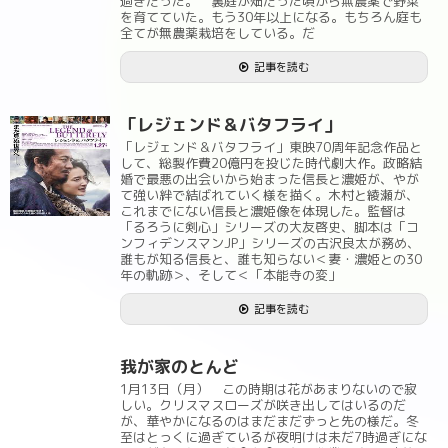
過ぎだった。 裏庭が畑だった頃から無農薬で野菜
を育てていた。もう30年以上になる。もちろん庭も
全てが無農薬栽培をしている。だ
記事を読む
「レジェンド＆バタフライ」
「レジェンド＆バタフライ」東映70周年記念作品と
して、総製作費20億円を投じた時代劇大作。政略結
婚で最悪の出会いから始まった信長と濃姫が、やが
て強い絆で結ばれていく様を描く。木村と綾瀬が、
これまでにない信長と濃姫像を体現した。監督は
「るろうに剣心」シリーズの大友啓史、脚本は「コ
ンフィデンスマンJP」シリーズの古沢良太が務め、
誰もが知る信長と、誰も知らない＜妻・濃姫との30
年の軌跡＞、そして＜「本能寺の変」
記事を読む
我が家のとんど
1月13日（月） この時期は花があまりないので寂
しい。クリスマスローズが咲き出してはいるのだ
が、華やかになるのはまだまだずっと先の様だ。冬
至はとっくに過ぎているが夜明けは未だ7時過ぎにな