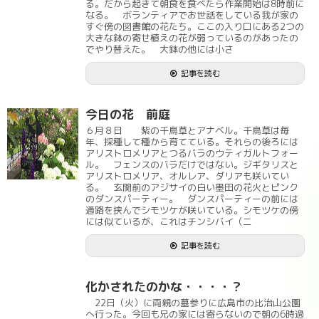
る。だから起きて朝食を食べたら作業開始は8時前に
なる。 ボランティアでお世話をしている我が家の
すぐ傍の図書館の花たち。ここの入り口にある2つの
大きな鉢の寄せ植えの花が弱っているのがあったの
でやり替えた。 大鉢の他には小さ
記事を読む
今日の花 前庭
６月８日 紫の千鳥草とアナベル。千鳥草は毎
年、採種して種から育てている。それらの後ろには
アリストロメリアとつるバラのウティガルトフォー
ル。 フェンスのバラだけではない。ジギタリスと
アリストロメリア、オルレア、ダリアも咲いてい
る。 玄関前のアジサイの白い墨田の花火とピンク
のダンスパーティー。 ダンスパーティーの前には
通路を挟んでシモツケが咲いている。シモツケの傍
には似ているが、これはチンシバイ（ニ
記事を読む
化かされたのかな・・・・？
22日（火）に両親の墓参りに広島市の比治山公園
へ行った。今回も兄の家には寄らないので朝の6時過