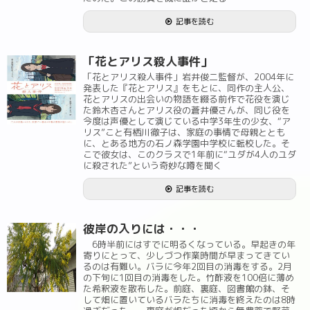
記事を読む
「花とアリス殺人事件」
「花とアリス殺人事件」岩井俊二監督が、2004年に
発表した『花とアリス』をもとに、同作の主人公、
花とアリスの出会いの物語を綴る前作で花役を演じ
た鈴木杏さんとアリス役の蒼井優さんが、同じ役を
今度は声優として演じている中学3年生の少女、“ア
リス”こと有栖川徹子は、家庭の事情で母親ととも
に、とある地方の石ノ森学園中学校に転校した。そ
こで彼女は、このクラスで1年前に“ユダが4人のユダ
に殺された”という奇妙な噂を聞く
記事を読む
彼岸の入りには・・・
6時半前にはすでに明るくなっている。早起きの年
寄りにとって、少しづつ作業時間が早まってきてい
るのは有難い。バラに今年2回目の消毒をする。2月
の下旬に1回目の消毒をした。竹酢液を100倍に薄め
た希釈液を散布した。前庭、裏庭、図書館の鉢、そ
して畑に置いているバラたちに消毒を終えたのは8時