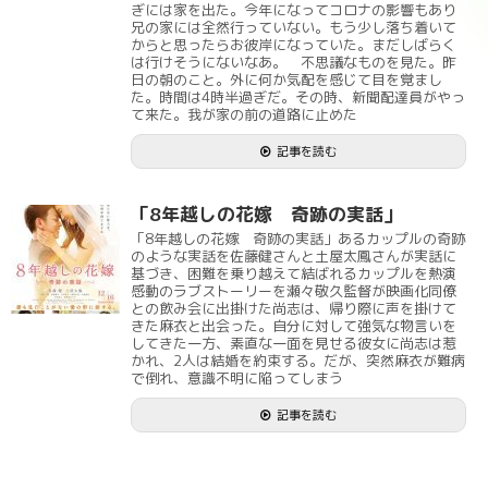
ぎには家を出た。今年になってコロナの影響もあり
兄の家には全然行っていない。もう少し落ち着いて
からと思ったらお彼岸になっていた。まだしばらく
は行けそうにないなあ。 不思議なものを見た。昨
日の朝のこと。外に何か気配を感じて目を覚まし
た。時間は4時半過ぎだ。その時、新聞配達員がやっ
て来た。我が家の前の道路に止めた
記事を読む
「8年越しの花嫁 奇跡の実話」
「8年越しの花嫁 奇跡の実話」あるカップルの奇跡
のような実話を佐藤健さんと土屋太鳳さんが実話に
基づき、困難を乗り越えて結ばれるカップルを熱演
感動のラブストーリーを瀬々敬久監督が映画化同僚
との飲み会に出掛けた尚志は、帰り際に声を掛けて
きた麻衣と出会った。自分に対して強気な物言いを
してきた一方、素直な一面を見せる彼女に尚志は惹
かれ、2人は結婚を約束する。だが、突然麻衣が難病
で倒れ、意識不明に陥ってしまう
記事を読む