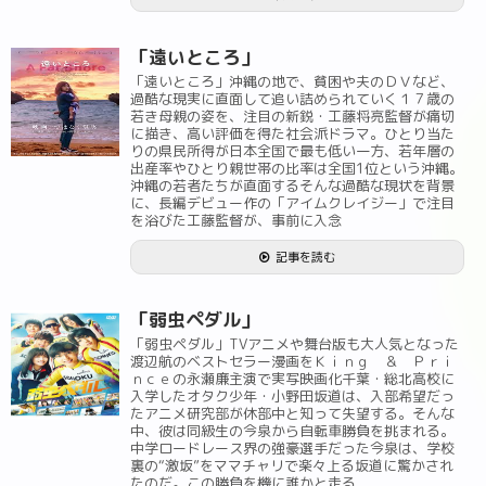
「遠いところ」
「遠いところ」沖縄の地で、貧困や夫のＤＶなど、
過酷な現実に直面して追い詰められていく１７歳の
若き母親の姿を、注目の新鋭・工藤将亮監督が痛切
に描き、高い評価を得た社会派ドラマ。ひとり当た
りの県民所得が日本全国で最も低い一方、若年層の
出産率やひとり親世帯の比率は全国1位という沖縄。
沖縄の若者たちが直面するそんな過酷な現状を背景
に、長編デビュー作の「アイムクレイジー」で注目
を浴びた工藤監督が、事前に入念
記事を読む
「弱虫ペダル」
「弱虫ペダル」TVアニメや舞台版も大人気となった
渡辺航のベストセラー漫画をＫｉｎｇ ＆ Ｐｒｉ
ｎｃｅの永瀬廉主演で実写映画化千葉・総北高校に
入学したオタク少年・小野田坂道は、入部希望だっ
たアニメ研究部が休部中と知って失望する。そんな
中、彼は同級生の今泉から自転車勝負を挑まれる。
中学ロードレース界の強豪選手だった今泉は、学校
裏の“激坂”をママチャリで楽々上る坂道に驚かされ
たのだ。この勝負を機に誰かと走る