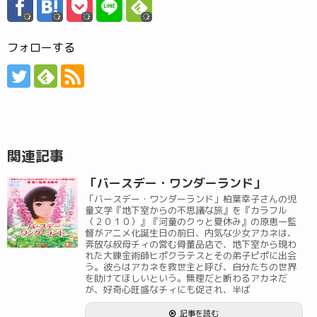
フォローする
関連記事
「バースデー・ワンダーランド」
「バースデー・ワンダーランド」柏葉幸子さんの児
童文学『地下室からの不思議な旅』を『カラフル
（２０１０）』『河童のクゥと夏休み』の原恵一監
督がアニメ化誕生日の前日、内気な少女アカネは、
奔放な叔母チィの営む骨董品店で、地下室から現わ
れた大錬金術師ヒポクラテスとその弟子ピポに出会
う。彼らはアカネを救世主と呼び、自分たちの世界
を助けてほしいという。無理だと断わるアカネだ
が、好奇心旺盛なチィにも促され、半ば
記事を読む