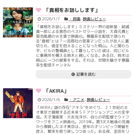
「真相をお話しします」
2026/1/7
・邦画
,
映画レビュー
「真相をお話しします」ミステリー界の超新星・結城
真一郎による異色のベストセラー小説を、大森元貴と
菊池風磨のＷ主演で映画化。暴露系生配信で語られ
る“真相”とは？一流商社の営業マンだったが友人に裏
切られ、借金を抱えることになった桐山。人と関わら
ず、ビルの警備員として暮らしていた彼は、同じビル
に事務所を構える鈴木と親しくなる。ある日、鈴木は
桐山に一つの提案をする。それは、世間を騒がす暴露
系生配信チャンネル
記事を読む
「AKIRA」
2026/1/6
・アニメ
,
映画レビュー
「AKIRA」謎の存在“アキラ”をめぐり、２１世紀のネ
オ東京で展開する近未来ＳＦアクションアニメの金字
塔。天才漫画家・大友克洋が、自らの初監督でライフ
ワークをアニメ映画化。2019年。第3次大戦後の荒廃
から復興したネオ東京は、翌年のオリンピック開催を
控え、繁栄を取り戻しつつあった。ある夜、金田をリ