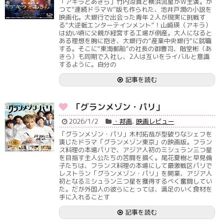
「アキラとあきら」竹内涼真と横浜流星がＷ主演。か
つて“連続ドラマＷ”版も作られた、池井戸潤の小説を
映画化。大銀行で出会った青年２人が現実に挑戦す
る“大逆転エンターテインメント”！山崎瑛（アキラ）
は幼い頃に父親が経営する工場が倒産。大人になると
ある理想を胸に抱き、大銀行の“産業中央銀行”に就職
する。そこに“東海郵船”の社長の御曹司、階堂彬（あ
きら）も同期で入社し、2人は互いをライバルと意識
するように。自分の
記事を読む
「グランメゾン・パリ」
2026/1/2
・邦画
,
映画レビュー
「グランメゾン・パリ」木村拓哉が型破りなシェフを
演じたドラマ「グランメゾン東京」の映画版。フラン
ス料理の本場パリで、アジア人初のミシュラン三つ星
を目指す主人公たちの苦闘を描く。尾花夏樹と早見倫
子たちは、フランス料理の本場にして最激戦区パリで
レストラン「グランメゾン・パリ」を開業、アジア人
初となるミシュラン三つ星を獲得するべく奮闘してい
た。だが外国人の彼らにとっては、満足のいく食材を
手に入れることす
記事を読む