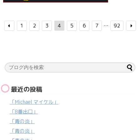
1
2
3
4
5
6
7
…
92
最近の投稿
「Michael マイケル」
「8番出口」
「青の炎」
「青の炎」