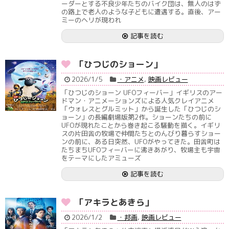
ーダーとする不良少年たちのバイク団は、無人のはず
の路上で老人のような子どもに遭遇する。直後、アー
ミーのヘリが現われ
記事を読む
「ひつじのショーン」
2026/1/5
・アニメ
,
映画レビュー
「ひつじのショーン UFOフィーバー」イギリスのアー
ドマン・アニメーションズによる人気クレイアニメ
「ウォレスとグルミット」から誕生した「ひつじのシ
ョーン」の長編劇場版第2作。ショーンたちの前に
UFOが現れたことから巻き起こる騒動を描く。イギリ
スの片田舎の牧場で仲間たちとのんびり暮らすショー
ンの前に、ある日突然、UFOがやってきた。田舎町は
たちまちUFOフィーバーに沸きあがり、牧場主も宇宙
をテーマにしたアミューズ
記事を読む
「アキラとあきら」
2026/1/2
・邦画
,
映画レビュー