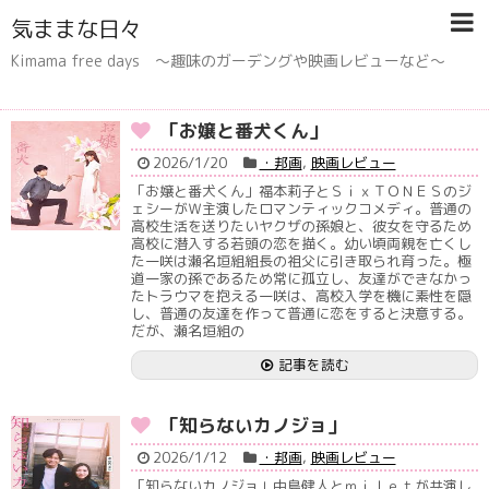
気ままな日々
Kimama free days 〜趣味のガーデングや映画レビューなど〜
「お嬢と番犬くん」
2026/1/20
・邦画
,
映画レビュー
「お嬢と番犬くん」福本莉子とＳｉｘＴＯＮＥＳのジ
ェシーがＷ主演したロマンティックコメディ。普通の
高校生活を送りたいヤクザの孫娘と、彼女を守るため
高校に潜入する若頭の恋を描く。幼い頃両親を亡くし
た一咲は瀬名垣組組長の祖父に引き取られ育った。極
道一家の孫であるため常に孤立し、友達ができなかっ
たトラウマを抱える一咲は、高校入学を機に素性を隠
し、普通の友達を作って普通に恋をすると決意する。
だが、瀬名垣組の
記事を読む
「知らないカノジョ」
2026/1/12
・邦画
,
映画レビュー
「知らないカノジョ」中島健人とｍｉｌｅｔが共演し