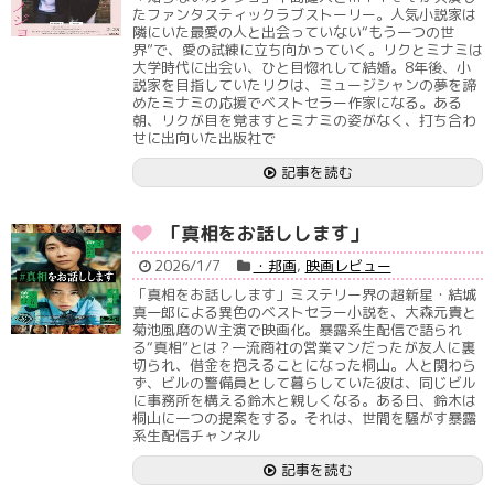
たファンタスティックラブストーリー。人気小説家は
隣にいた最愛の人と出会っていない“もう一つの世
界”で、愛の試練に立ち向かっていく。リクとミナミは
大学時代に出会い、ひと目惚れして結婚。8年後、小
説家を目指していたリクは、ミュージシャンの夢を諦
めたミナミの応援でベストセラー作家になる。ある
朝、リクが目を覚ますとミナミの姿がなく、打ち合わ
せに出向いた出版社で
記事を読む
「真相をお話しします」
2026/1/7
・邦画
,
映画レビュー
「真相をお話しします」ミステリー界の超新星・結城
真一郎による異色のベストセラー小説を、大森元貴と
菊池風磨のＷ主演で映画化。暴露系生配信で語られ
る“真相”とは？一流商社の営業マンだったが友人に裏
切られ、借金を抱えることになった桐山。人と関わら
ず、ビルの警備員として暮らしていた彼は、同じビル
に事務所を構える鈴木と親しくなる。ある日、鈴木は
桐山に一つの提案をする。それは、世間を騒がす暴露
系生配信チャンネル
記事を読む