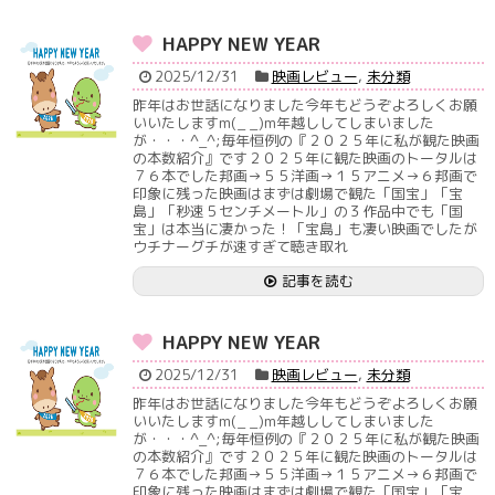
HAPPY NEW YEAR
2025/12/31
映画レビュー
,
未分類
昨年はお世話になりました今年もどうぞよろしくお願
いいたしますm(_ _)m年越ししてしまいました
が・・・^_^;毎年恒例の『２０２５年に私が観た映画
の本数紹介』です２０２５年に観た映画のトータルは
７６本でした邦画→５５洋画→１５アニメ→６邦画で
印象に残った映画はまずは劇場で観た「国宝」「宝
島」「秒速５センチメートル」の３作品中でも「国
宝」は本当に凄かった！「宝島」も凄い映画でしたが
ウチナーグチが速すぎて聴き取れ
記事を読む
HAPPY NEW YEAR
2025/12/31
映画レビュー
,
未分類
昨年はお世話になりました今年もどうぞよろしくお願
いいたしますm(_ _)m年越ししてしまいました
が・・・^_^;毎年恒例の『２０２５年に私が観た映画
の本数紹介』です２０２５年に観た映画のトータルは
７６本でした邦画→５５洋画→１５アニメ→６邦画で
印象に残った映画はまずは劇場で観た「国宝」「宝