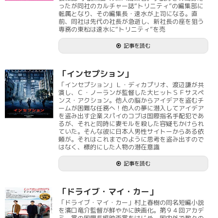
ったが同社のカルチャー誌“トリニティ”の編集部に
転属となり、その編集長・速水が上司になる。直
前、同社は先代の社長が急逝し、新社長の座を狙う
専務の東松は速水に“トリニティ”を売
記事を読む
「インセプション」
「インセプション」Ｌ・ディカプリオ、渡辺謙が共
演し、Ｃ・ノーランが監督した大ヒットＳＦサスペ
ンス・アクション。他人の脳からアイデアを盗むチ
ームが困難な任務へ！他人の夢に潜入してアイデア
を盗み出す企業スパイのコブは国際指名手配犯であ
るが、それと同時に妻モルを殺した容疑もかけられ
ていた。そんな彼に日本人男性サイトーからある依
頼が。それはこれまでのように思考を盗み出すので
はなく、標的にした人物の潜在意識
記事を読む
「ドライブ・マイ・カー」
「ドライブ・マイ・カー」村上春樹の同名短編小説
を濱口竜介監督が鮮やかに映画化。第９４回アカデ