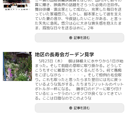
ミー賞の国際長編映画賞をはじめ、国内外で数々の
賞に輝き、映画界の話題をさらった必見の注目作。
舞台俳優・演出家として成功し、充実した毎日を送
っていた家福悠介。しかし、脚本家として彼を支え
ていた妻の音が、今夜話したいことがある、と言っ
た矢先に急死。悠介は心に大きな喪失感を抱えたま
ま、孤独な日々を送るはめに。2年
記事を読む
地区の長寿会ガーデン見学
5月23日（木） 朝は鉢植えに水やりから1日が始
まった。そして前庭の草取に取り掛かる。どうして
こうもすぐに雑草が生えてくるんだろう。何て愚痴
をこぼしながら・・・・・・。そして恒例の毛虫取
り。これも取ったと思ったらまた翌日には元に戻っ
ているような気がする。たちまち2リットルのペット
ボトルが一杯になる。 勝手口のドアーに取り付け
ているヒューケラのハンギングが良くなってきてい
る。ここは日陰なのでこのような
記事を読む