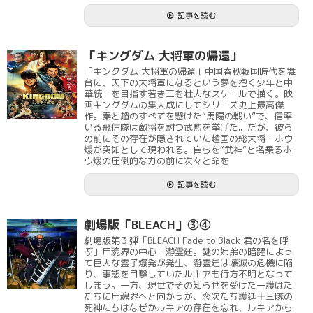
記事を読む
「キングダム 大将軍の帰還」
「キングダム 大将軍の帰還」中国春秋戦国時代を舞
台に、天下の大将軍になるという夢を抱く少年と中
華統一を目指す若き王を壮大なスケールで描く。映
画キングダムの集大成にしてシリーズ史上最高傑
作。秦と趙のすべてを懸けた“馬陽の戦い”で、信率
いる飛信隊は敵将を討つ武勲を挙げた。だが、彼ら
の前にその存在が隠されていた趙国の総大将・ホウ
煖が突如として現われる。自らを“武神”と名乗るホ
ウ煖の圧倒的な力の前に次々と命を
記事を読む
劇場版「BLEACH」③④
劇場版第３弾「BLEACH Fade to Black 君の名を呼
ぶ」尸魂界の中心・瀞霊廷。謎の姉弟の暗躍によっ
て巨大な霊子爆発が発生、瀞霊廷は壊滅の危機に陥
り、事態を目撃していたルキアも行方不明となって
しまう。一方、現世でその知らせを受けた一護はた
だちに尸魂界へと向かうが、恋次たち護廷十三隊の
死神たちはなぜかルキアの存在を忘れ、ルキアから