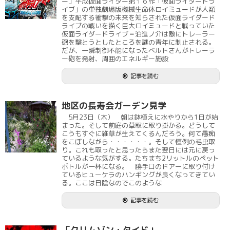
ー」平成仮面ライダー第１６作「仮面ライダードラ
イブ」の単独劇場版機械生命体ロイミュードが人類
を支配する衝撃の未来を知らされた仮面ライダード
ライブの戦いを描く巨大ロイミュードと戦っていた
仮面ライダードライブ＝泊進ノ介は敵にトレーラー
砲を撃とうとしたところを謎の青年に制止される。
だが、一瞬制御不能になったベルトさんがトレーラ
ー砲を発射、周囲のエネルギー施設
記事を読む
地区の長寿会ガーデン見学
5月23日（木） 朝は鉢植えに水やりから1日が始
まった。そして前庭の草取に取り掛かる。どうして
こうもすぐに雑草が生えてくるんだろう。何て愚痴
をこぼしながら・・・・・・。そして恒例の毛虫取
り。これも取ったと思ったらまた翌日には元に戻っ
ているような気がする。たちまち2リットルのペット
ボトルが一杯になる。 勝手口のドアーに取り付け
ているヒューケラのハンギングが良くなってきてい
る。ここは日陰なのでこのような
記事を読む
「クリムゾン・タイド」