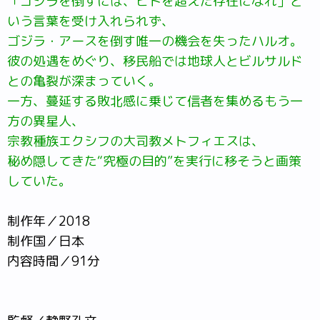
「ゴジラを倒すには、ヒトを超えた存在になれ」と
いう言葉を受け入れられず、
ゴジラ・アースを倒す唯一の機会を失ったハルオ。
彼の処遇をめぐり、移民船では地球人とビルサルド
との亀裂が深まっていく。
一方、蔓延する敗北感に乗じて信者を集めるもう一
方の異星人、
宗教種族エクシフの大司教メトフィエスは、
秘め隠してきた“究極の目的”を実行に移そうと画策
していた。
制作年／2018
制作国／日本
内容時間／91分