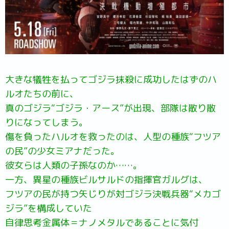
大きな犠牲を払ってゴジラ抹殺に成功したはずのハ
ルオたちの前に、
真のゴジラ“ゴジラ・アース”が出現、部隊は散り散
りになってしまう。
傷を負ったハルオを救ったのは、人型の種族“フツア
の民”の少女ミアナだった。
彼女らは人類の子孫なのか……。
一方、異星の種族ビルサルドの指揮官ガルグは、
フツアの民が持つ矢じりが対ゴジラ決戦兵器“メカゴ
ジラ”を構成していた
自律思考金属体＝ナノメタルであることに気付