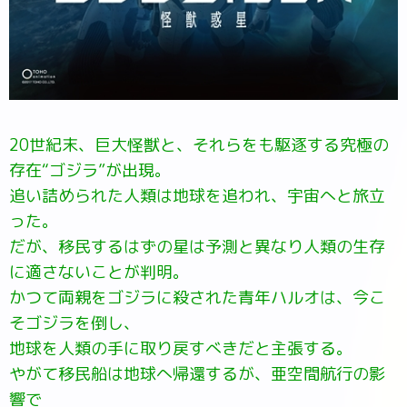
20世紀末、巨大怪獣と、それらをも駆逐する究極の
存在“ゴジラ”が出現。
追い詰められた人類は地球を追われ、宇宙へと旅立
った。
だが、移民するはずの星は予測と異なり人類の生存
に適さないことが判明。
かつて両親をゴジラに殺された青年ハルオは、今こ
そゴジラを倒し、
地球を人類の手に取り戻すべきだと主張する。
やがて移民船は地球へ帰還するが、亜空間航行の影
響で