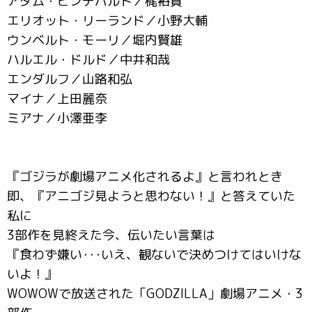
アダム・ビンデバルト／梶裕貴
エリオット・リーランド／小野大輔
ウンベルト・モーリ／堀内賢雄
ハルエル・ドルド／中井和哉
エンダルフ／山路和弘
マイナ／上田麗奈
ミアナ／小澤亜李
『ゴジラが劇場アニメ化されるよ』と言われとき
即、『アニゴジ見ようと思わない！』と答えていた
私に
3部作を見終えた今、伝いたい言葉は
『食わず嫌い･･･いえ、観ないで決めつけてはいけな
いよ！』
WOWOWで放送された「GODZILLA」劇場アニメ・3