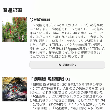
関連記事
今朝の前庭
玄関脇ではブラシの木（カリステモン）の花が咲
いています。 玄関前のドームではパレードの花が
輝いています。昨年、姫野バラ園で購入したバラで
す。花が大きくて華やかさがあります。 今朝は休
息所に誘引しているブドウのジベレリン処理をしま
した。今回は１回目なので12.5ppmの濃度で溶液に
浸しました。10日後には25ppmの濃度で２回目の処
理をします。昨年の夏にイノシシの被害で根が地上
に出ていたので駄目かなと思っていま
記事を読む
「劇場版 呪術廻戦 0」
「劇場版 呪術廻戦 0」2018年3月から“週刊少年ジ
ャンプ”誌で連載され、人間の負の感情から生まれる
呪いと、それを呪術ではらう呪術師の闘いを描いた
「呪術廻戦」。2020年からTVアニメが放送される
と熱狂的なファンをさらに獲得。そして2021年12月
に公開され、約5カ月間のロングランを記録したのが
この“劇場版”。「呪術廻戦」の前日譚である「呪術