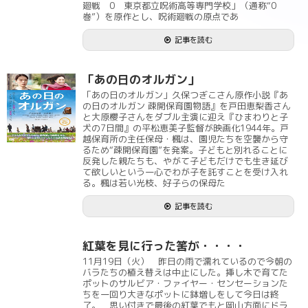
廻戦 0 東京都立呪術高等専門学校」（通称“0
巻”）を原作とし、呪術廻戦の原点であ
記事を読む
「あの日のオルガン」
「あの日のオルガン」久保つぎこさん原作小説『あ
の日のオルガン 疎開保育園物語』を戸田恵梨香さん
と大原櫻子さんをダブル主演に迎え『ひまわりと子
犬の7日間』の平松恵美子監督が映画化1944年。戸
越保育所の主任保母・楓は、園児たちを空襲から守
るため“疎開保育園”を発案。子どもと別れることに
反発した親たちも、やがて子どもだけでも生き延び
て欲しいという一心でわが子を託すことを受け入れ
る。楓は若い光枝、好子らの保母た
記事を読む
紅葉を見に行った筈が・・・・
11月19日（火） 昨日の雨で濡れているので今朝の
バラたちの植え替えは中止にした。挿し木で育てた
ポットのサルビア・ファイヤー・センセーションた
ちを一回り大きなポットに鉢増しをして今日は終
了。 思い付きで最後の紅葉でもと岡山方面にドラ