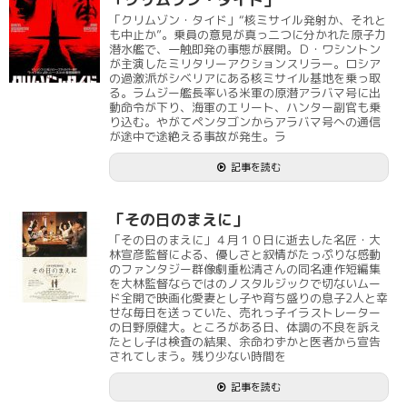
「クリムゾン・タイド」“核ミサイル発射か、それと
も中止か”。乗員の意見が真っ二つに分かれた原子力
潜水艦で、一触即発の事態が展開。Ｄ・ワシントン
が主演したミリタリーアクションスリラー。ロシア
の過激派がシベリアにある核ミサイル基地を乗っ取
る。ラムジー艦長率いる米軍の原潜アラバマ号に出
動命令が下り、海軍のエリート、ハンター副官も乗
り込む。やがてペンタゴンからアラバマ号への通信
が途中で途絶える事故が発生。ラ
記事を読む
「その日のまえに」
「その日のまえに」４月１０日に逝去した名匠・大
林宣彦監督による、優しさと叙情がたっぷりな感動
のファンタジー群像劇重松清さんの同名連作短編集
を大林監督ならではのノスタルジックで切ないムー
ド全開で映画化愛妻とし子や育ち盛りの息子2人と幸
せな毎日を送っていた、売れっ子イラストレーター
の日野原健大。ところがある日、体調の不良を訴え
たとし子は検査の結果、余命わずかと医者から宣告
されてしまう。残り少ない時間を
記事を読む