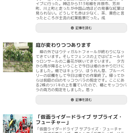
イブに行った。神辺から313号線を井原市、芳井
町、川上町と走ったが中国山地ほどの見事な紅葉は
見られない。どうしても赤は少なく、茶、黄色と言
ったところが主流の紅葉風景だった。成
記事を読む
庭が変わりつつあります
塀の外ではウティガルトフォールが終わりになっ
てきています。そしてフェンスの上ではピエールド
ゥロンサールの二番花が咲いてきています。 夕方
から雨が降るということで今日は畑の水やりだけに
しました。畑ではキュウリ、ほうれん草、ブルーベ
リーの収穫をして今日は畑での作業終了。帰ってか
らは前庭の白のモッコウバラの剪定です。ここにあ
る2株のツバキの上を覆ていたので、椿とモッコウバ
ラの両方の剪定をしました。思っ
記事を読む
「仮面ライダードライブ サプライズ・
フューチャー」
「仮面ライダードライブ サプライズ・フューチャ