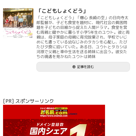
「こどもしょくどう」
「こどもしょくどう」「爆心 長崎の空」の日向寺太
郎監督が、子ども食堂を題材に、現代社会の貧困問
題を子どもの目線から捉えた人間ドラマ。食堂を営
む両親と健やかに暮らす小学5年生のユウト。彼と両
親は、母子家庭の母親に育児放棄され、学校でいじ
めにも遭っている幼なじみのタカシを心配し、たび
たび夕食に招いていた。ある日、ユウトとタカシは
河原で父親と車中生活を送る姉妹に出会う。彼女た
ちの境遇を見かねたユウトは姉妹
記事を読む
[PR] スポンサーリンク