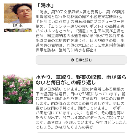
「渇水」
「渇水」第70回文學界新人賞を受賞し、第103回芥
川賞候補となった河林満の同名小説を実写映画化。
『死刑にいたる病』の白石和彌がプロデューサーを
務め、『エッシャー通りの赤いポスト』の高橋正弥
がメガホンをとった。『湯道』の生田斗真が主演を
務め、料金滞納者の水道を停める”停水”を執行する
水道局員の岩切俊作を演じる。日照り続きの夏。水
道局員の岩切は、同僚の木田とともに水道料金滞納
世帯を訪ね、強制的に給水を停止す
記事を読む
水やり、草取り、野菜の収穫、雨が降ら
ないと毎日がこの繰り返し
暑い日が続いています。裏の休息所にある屋根の
下の温度計は連日、日中で35度になっています。朝
起きて庭と畑の水やりをして草取り、野菜の収穫を
します。雨が降るまではこの繰り返しです。明日の
夜からは雨の予報です。期待しています。 ポポー
が実を付けています。ポポーを食べ、その種を蒔い
たら芽が出て、今では４本のポポーの木になってい
ます。高さは3ｍを超えています。今年はどうしたん
でしょう。かなりたくさんの実が