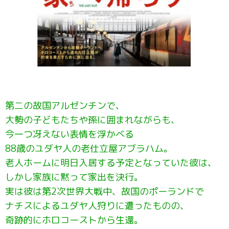
第二の故国アルゼンチンで、
大勢の子どもたちや孫に囲まれながらも、
今一つ冴えない表情を浮かべる
88歳のユダヤ人の老仕立屋アブラハム。
老人ホームに明日入居する予定となっていた彼は、
しかし家族に黙って家出を決行。
実は彼は第2次世界大戦中、故国のポーランドで
ナチスによるユダヤ人狩りに遭ったものの、
奇跡的にホロコーストから生還。