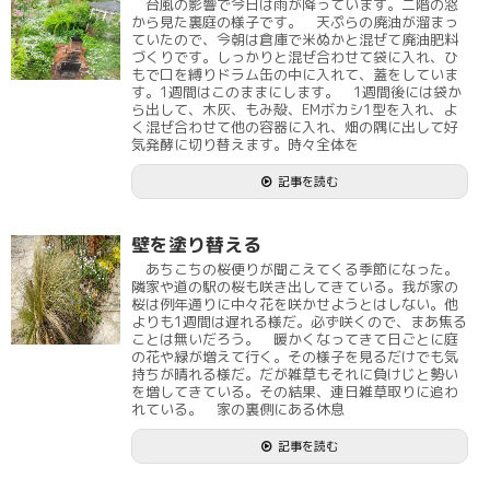
台風の影響で今日は雨が降っています。二階の窓
から見た裏庭の様子です。 天ぷらの廃油が溜まっ
ていたので、今朝は倉庫で米ぬかと混ぜて廃油肥料
づくりです。しっかりと混ぜ合わせて袋に入れ、ひ
もで口を縛りドラム缶の中に入れて、蓋をしていま
す。1週間はこのままにします。 1週間後には袋か
ら出して、木灰、もみ殻、EMボカシ1型を入れ、よ
く混ぜ合わせて他の容器に入れ、畑の隅に出して好
気発酵に切り替えます。時々全体を
記事を読む
壁を塗り替える
あちこちの桜便りが聞こえてくる季節になった。
隣家や道の駅の桜も咲き出してきている。我が家の
桜は例年通りに中々花を咲かせようとはしない。他
よりも1週間は遅れる様だ。必ず咲くので、まあ焦る
ことは無いだろう。 暖かくなってきて日ごとに庭
の花や緑が増えて行く。その様子を見るだけでも気
持ちが晴れる様だ。だが雑草もそれに負けじと勢い
を増してきている。その結果、連日雑草取りに追わ
れている。 家の裏側にある休息
記事を読む