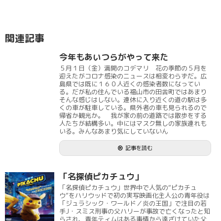
関連記事
今年もあいつらがやって来た
５月１日（金）満開のコデマリ 花の季節の５月を
迎えたがコロナ感染のニュースは相変わらずだ。広
島県では既に１６０人近くの感染者数になってい
る。だが私の住んでいる福山市の田舎町ではあまり
そんな感じはしない。連休に入り近くの道の駅は多
くの車が駐車している。県外者の車も見られるので
帰省か観光か。 我が家の前の道路では散歩をする
人たちが結構多い。中にはマスク無しの家族連れも
いる。みんなあまり気にしていないん
記事を読む
「名探偵ピカチュウ」
「名探偵ピカチュウ」世界中で人気の“ピカチュ
ウ”をハリウッドで初の実写映画化主人公の青年役は
「ジュラシック・ワールド／炎の王国」で注目の若
手J・スミス刑事の父ハリーが事故で亡くなったと知
らされ、青年ティムはある事情から遠ざけていた父