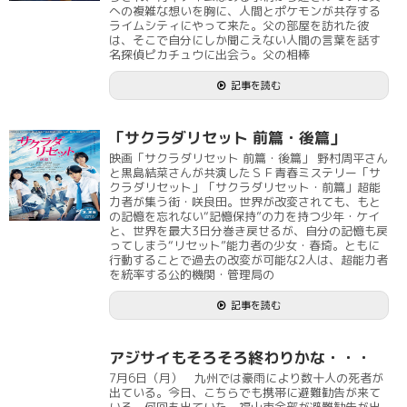
への複雑な想いを胸に、人間とポケモンが共存する
ライムシティにやって来た。父の部屋を訪れた彼
は、そこで自分にしか聞こえない人間の言葉を話す
名探偵ピカチュウに出会う。父の相棒
記事を読む
「サクラダリセット 前篇・後篇」
映画「サクラダリセット 前篇・後篇」 野村周平さん
と黒島結菜さんが共演したＳＦ青春ミステリー「サ
クラダリセット」「サクラダリセット・前篇」超能
力者が集う街・咲良田。世界が改変されても、もと
の記憶を忘れない“記憶保持”の力を持つ少年・ケイ
と、世界を最大3日分巻き戻せるが、自分の記憶も戻
ってしまう“リセット”能力者の少女・春埼。ともに
行動することで過去の改変が可能な2人は、超能力者
を統率する公的機関・管理局の
記事を読む
アジサイもそろそろ終わりかな・・・
7月6日（月） 九州では豪雨により数十人の死者が
出ている。今日、こちらでも携帯に避難勧告が来て