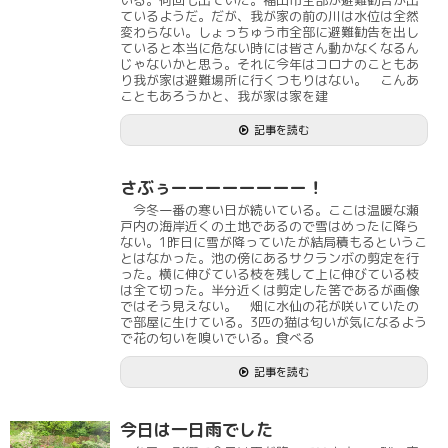
いる。何回も出ていた。福山市全部が避難勧告が出
ているようだ。だが、我が家の前の川は水位は全然
変わらない。しょっちゅう市全部に避難勧告を出し
ていると本当に危ない時には皆さん動かなくなるん
じゃないかと思う。それに今年はコロナのこともあ
り我が家は避難場所に行くつもりはない。 こんあ
こともあろうかと、我が家は家を建
記事を読む
さぶぅーーーーーーーー！
今冬一番の寒い日が続いている。ここは温暖な瀬
戸内の海岸近くの土地であるので雪はめったに降ら
ない。1昨日に雪が降っていたが結局積もるというこ
とはなかった。池の傍にあるサクランボの剪定を行
った。横に伸びている枝を残して上に伸びている枝
は全て切った。半分近くは剪定した筈であるが画像
ではそう見えない。 畑に水仙の花が咲いていたの
で部屋に生けている。3匹の猫は匂いが気になるよう
で花の匂いを嗅いでいる。食べる
記事を読む
今日は一日雨でした