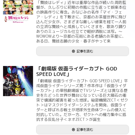
「舞妓はレディ」近年は重厚な作品が続いた周防監
督が、久しぶりに初期の作風に立ち返って娯楽本位
の映画作りに専念。おなじみの名作「マイ・フェ
ア・レディ」を下敷きに、京都のお茶屋世界に飛び
込んだ少女が、さまざまな厳しい修業を経て一人前
の立派な舞妓へと成長していくさまを、歌あり踊り
ありのミュージカル仕立てで軽妙洒脱に活写。～
WOWOWより～京都の花街にある老舗のお茶屋に、
ある日、舞妓志願の少女・春子がやって来
記事を読む
「劇場版 仮面ライダーカブト GOD
SPEED LOVE」
「劇場版 仮面ライダーカブト GOD SPEED LOVE」平
成仮面ライダーシリーズ第７作本作は「仮面ライダ
ーカブト」の単独劇場版でTVシリーズとは異なる歴
史をたどった世界が舞台になっている巨大隕石の衝
突で壊滅的被害を被った地球。秘密機関ZECT＜ゼク
ト＞はマスクドライダーシステムを開発、仮面ライ
ダーと呼ばれる戦士が地球外生命体ワームの侵入に
対抗していた。だが一方、ゼクトへの権力集中に抵
抗する反乱分子＜ネオZECT＞が誕生
記事を読む