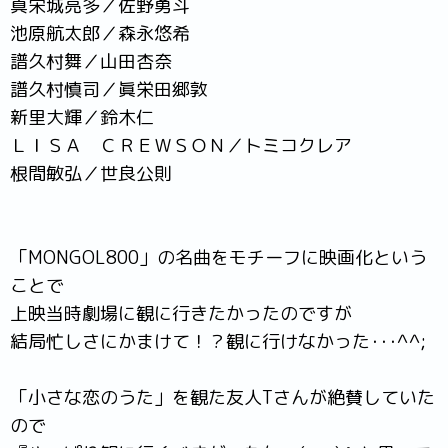
真栄城亮多／佐野勇斗
池原航太郎／森永悠希
譜久村舞／山田杏奈
譜久村慎司／眞栄田郷敦
新里大輝／鈴木仁
ＬＩＳＡ ＣＲＥＷＳＯＮ／トミコクレア
根間敏弘／世良公則
「MONGOL800」の名曲をモチーフに映画化という
ことで
上映当時劇場に観に行きたかったのですが
結局忙しさにかまけて！？観に行けなかった･･･^^;
「小さな恋のうた」を観た友人Tさんが絶賛していた
ので