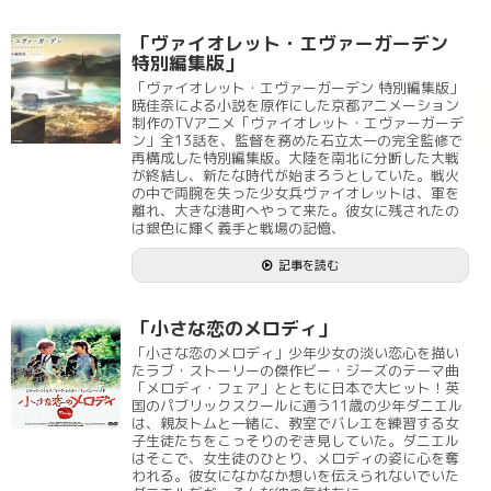
「ヴァイオレット・エヴァーガーデン
特別編集版」
「ヴァイオレット・エヴァーガーデン 特別編集版」
暁佳奈による小説を原作にした京都アニメーション
制作のTVアニメ「ヴァイオレット・エヴァーガーデ
ン」全13話を、監督を務めた石立太一の完全監修で
再構成した特別編集版。大陸を南北に分断した大戦
が終結し、新たな時代が始まろうとしていた。戦火
の中で両腕を失った少女兵ヴァイオレットは、軍を
離れ、大きな港町へやって来た。彼女に残されたの
は銀色に輝く義手と戦場の記憶、
記事を読む
「小さな恋のメロディ」
「小さな恋のメロディ」少年少女の淡い恋心を描い
たラブ・ストーリーの傑作ビー・ジーズのテーマ曲
「メロディ・フェア」とともに日本で大ヒット！英
国のパブリックスクールに通う11歳の少年ダニエル
は、親友トムと一緒に、教室でバレエを練習する女
子生徒たちをこっそりのぞき見していた。ダニエル
はそこで、女生徒のひとり、メロディの姿に心を奪
われる。彼女になかなか想いを伝えられないでいた