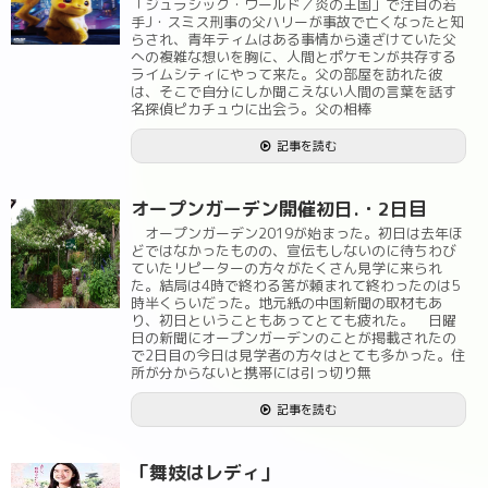
「ジュラシック・ワールド／炎の王国」で注目の若
手J・スミス刑事の父ハリーが事故で亡くなったと知
らされ、青年ティムはある事情から遠ざけていた父
への複雑な想いを胸に、人間とポケモンが共存する
ライムシティにやって来た。父の部屋を訪れた彼
は、そこで自分にしか聞こえない人間の言葉を話す
名探偵ピカチュウに出会う。父の相棒
記事を読む
オープンガーデン開催初日.・2日目
オープンガーデン2019が始まった。初日は去年ほ
どではなかったものの、宣伝もしないのに待ちわび
ていたリピーターの方々がたくさん見学に来られ
た。結局は4時で終わる筈が頼まれて終わったのは5
時半くらいだった。地元紙の中国新聞の取材もあ
り、初日ということもあってとても疲れた。 日曜
日の新聞にオープンガーデンのことが掲載されたの
で2日目の今日は見学者の方々はとても多かった。住
所が分からないと携帯には引っ切り無
記事を読む
「舞妓はレディ」