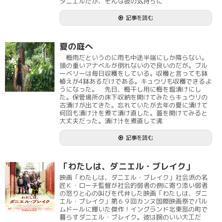
ダニエルだが、そんな彼の気持ちに
記事を読む
夏の庭へ
梅雨だというのに雨も中途半端にしか降らない。
頭の重いアナベルが倒れないので良いのだが。ブル
ーベリーは毎日収穫をしている。収穫と言っても鉢
植えが4鉢あるだけである。キュウリも収穫できるよ
うになった。 先日、梅干し用に梅を塩漬けにし
た。保管場所の床下収納を開けてみたらキュウリの
古漬けが出てきた。忘れていたが去年の夏に漬けて
何回も漬け汁を煮て漬け直した。蓋を開けてみると
大丈夫だった。漬け汁を煮直して沸
記事を読む
「わたしは、ダニエル・ブレイク」
映画「わたしは、ダニエル・ブレイク」社会派の名
匠Ｋ・ローチ監督が社会的弱者の側に寄り添い弱者
の怒りと心の叫びを代弁した映画「わたしは、ダニ
エル・ブレイク」第６９回カンヌ国際映画祭でパル
ムドールに輝いた傑作！イングランド北東部の町で
暮らすダニエル・ブレイク。彼は腕のいい大工だ