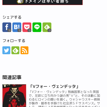
シェアする
フォローする
関連記事
「Vフォー・ヴェンデッタ」
「Vフォー・ヴェンデッタ」独裁国家となった英国
で、圧政に立ち向かう謎の男“Ｖ”と、その活動に加
わるヒロインの闘いを描く。ウォシャウスキー姉妹
が製作・脚本を手掛けた社会派ＳＦサスペンス。サ