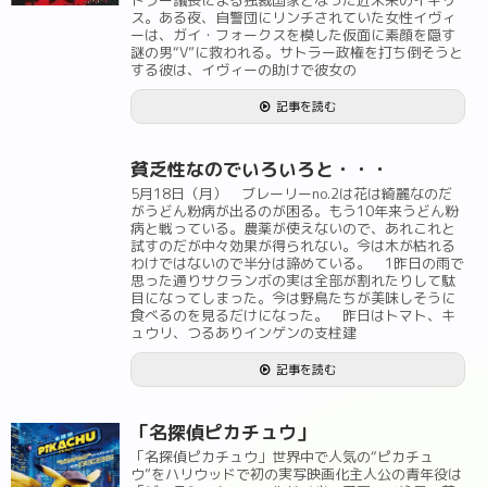
トラー議長による独裁国家となった近未来のイギリ
ス。ある夜、自警団にリンチされていた女性イヴィ
ーは、ガイ・フォークスを模した仮面に素顔を隠す
謎の男“V”に救われる。サトラー政権を打ち倒そうと
する彼は、イヴィーの助けで彼女の
記事を読む
貧乏性なのでいろいろと・・・
5月18日（月） ブレーリーno.2は花は綺麗なのだ
がうどん粉病が出るのが困る。もう10年来うどん粉
病と戦っている。農薬が使えないので、あれこれと
試すのだが中々効果が得られない。今は木が枯れる
わけではないので半分は諦めている。 1昨日の雨で
思った通りサクランボの実は全部が割れたりして駄
目になってしまった。今は野鳥たちが美味しそうに
食べるのを見るだけになった。 昨日はトマト、キ
ュウリ、つるありインゲンの支柱建
記事を読む
「名探偵ピカチュウ」
「名探偵ピカチュウ」世界中で人気の“ピカチュ
ウ”をハリウッドで初の実写映画化主人公の青年役は