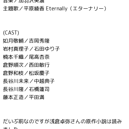
音楽／加羽沢美濃
主題歌／平原綾香 Eternally（エターナリー）
(CAST)
如月敬輔／吉岡秀隆
岩村真理子／石田ゆり子
楠本千織／尾高杏奈
倉野順次／西田敏行
倉野和枝／松坂慶子
長谷川未来／中越典子
長谷川隆／石橋蓮司
藤本正造／平田満
だいぶ前なのですが浅倉卓弥さんの原作小説は読み