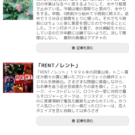
日の作業はなるべく控えるようにして、水やり程度
で止めている。今朝は畑の草取りと草刈り、水やり
をする。早朝、6時前から始めて９時前に終えた。途
中で３０分ほど朝食をとりに帰った。それでも９時
前にはちょっと体に異変を感じたのでやめることに
した。ファン付きベストを着て、水分補給も十分に
しているのだが年齢には勝てないようだ。決して無
理はしない。 最初の画像はアマチャの
記事を読む
「RENT／レント」
「RENT／レント」１９９６年の初演以来、トニー賞
ほか数々の賞に輝いたブロードウェイの傑作ミュー
ジカルを映画化。さまざまな問題に直面しながら、
なお夢を追う若き芸術家たちの姿を描く。ニューヨ
ーク、イーストビレッジ。ロフトの一室に共同で暮
らすロジャーとマークは、クリスマス・イヴという
のに家賃滞納で電気も暖房も止められていた。かつ
て人気ロックバンドの一員だったロジャーは、恋人
がエイズを苦に自殺して以来ふさぎ
記事を読む