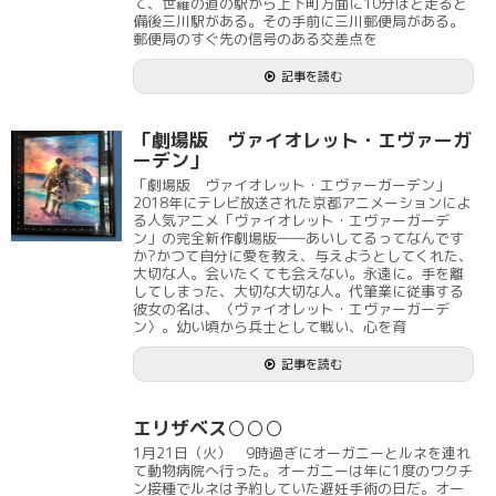
て、世羅の道の駅から上下町方面に10分ほど走ると
備後三川駅がある。その手前に三川郵便局がある。
郵便局のすぐ先の信号のある交差点を
記事を読む
「劇場版 ヴァイオレット・エヴァーガ
ーデン」
「劇場版 ヴァイオレット・エヴァーガーデン」
2018年にテレビ放送された京都アニメーションによ
る人気アニメ「ヴァイオレット・エヴァーガーデ
ン」の完全新作劇場版――あいしてるってなんです
か?かつて自分に愛を教え、与えようとしてくれた、
大切な人。会いたくても会えない。永遠に。手を離
してしまった、大切な大切な人。代筆業に従事する
彼女の名は、〈ヴァイオレット・エヴァーガーデ
ン〉。幼い頃から兵士として戦い、心を育
記事を読む
エリザベス○○○
1月21日（火） 9時過ぎにオーガニーとルネを連れ
て動物病院へ行った。オーガニーは年に1度のワクチ
ン接種でルネは予約していた避妊手術の日だ。オー