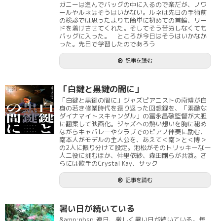
ガニーは進んでバッグの中に入るので楽だが、ノワ
ールやルネはそうはいかない。ルネは先日の手術前
の検診では思ったよりも簡単に初めての首輪、リー
ドを着けさせてくれた。そしてそう苦労しなくても
バッグに入った。 ところが今日はそうはいかなか
った。先日で学習したのであろう
記事を読む
「白鍵と黒鍵の間に」
「白鍵と黒鍵の間に」ジャズピアニストの南博が自
身の若き修業時代を振り返った回想録を、「素敵な
ダイナマイトスキャンダル」の冨永昌敬監督が大胆
に翻案して映画化。ジャズへの熱い想いを胸に秘め
ながらキャバレーやクラブでのピアノ伴奏に励む、
南本人がモデルの主人公を、あえて＜南＞と＜博＞
の2人に振り分けて設定。池松がそのトリッキーな一
人二役に挑むほか、仲里依紗、森田剛らが共演。さ
らには歌手のCrystal Kay、サック
記事を読む
暑い日が続いている
&amp;nbsp;連日、厳しく暑い日が続いている。毎