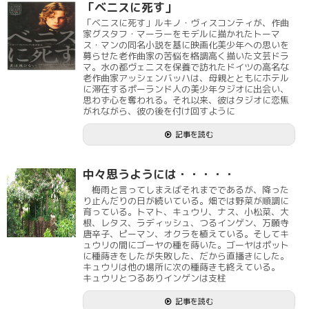
「ベニスに死す」
「ベニスに死す」ルキノ・ヴィスコンティが、作曲
家グスタフ・マーラーをモデルに描かれたトーマ
ス・マンの同名小説を基に映画化美少年への思いを
募らせた老作曲家の苦悩を格調高く描いた文芸ドラ
マ。水の都ヴェニスを保養で訪れたドイツの高名な
老作曲家アッシェンバッハは、母親とともにホテル
に滞在するポーランド人の美少年タジオに出会い、
思わず心を奪われる。それ以来、彼はタジオに恋焦
がれながら、彼の後を付け回すように
記事を読む
中々思うようには・・・・・
梅雨と言ってしまえばそれまでであるが、降った
り止んだりの日が続いている。畑では野菜が順調に
育っている。トマト、キュウリ、ナス、小松菜、大
根、レタス、ラディッシュ、つるインゲン、万願寺
唐辛子、ピーマン、オクラを植えている。そしてキ
ュウリの間にゴーヤの種を蒔いた。ゴーヤはポット
に種蒔きをしたが失敗した、だから直播きにした。
キュウリは他の場所に次の種蒔きも終えている。
キュウリとつるありインゲンは支柱
記事を読む