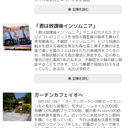
記事を読む
「君は放課後インソムニア」
「君は放課後インソムニア」アニメ化もされたオジ
ロマコトのコミックを池田千尋監督が脚本も兼ねて
実写映画化。不眠症（インソムニア）という共通の
悩みを抱える高校生男女を森七菜と奥平大兼のＷ主
演で演じ主演の２人は自分たちの居場所をつくるた
め、休部状態の天文部の復活に奔走する。石川県七
尾市に住む高校1年の丸太は、不眠症を父親の陸に相
談することもできず、ひとり憂鬱で孤独な日々を送
っていた。ある日、丸太は学校で
記事を読む
ガーデンカフェイオへ
6月3日（月） オープンガーデンが終わってもい
つもと変わらぬ朝だ。先ずはニームオイル2000倍、
有機100％液肥プラス300倍、菌の黒汁roses500倍
の希釈液を散布した。近いうちに米ぬかボカシ肥料
を撒こうと思っている。 今日は尾道松江道を世羅
に向かってドライブをした。世羅のインターで降り