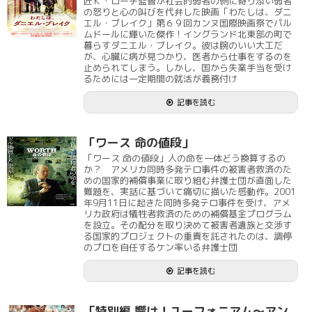
匠Ｋ・ローチ監督が社会的弱者の側に寄り添い弱者
の怒りと心の叫びを代弁した映画「わたしは、ダニ
エル・ブレイク」第６９回カンヌ国際映画祭でパル
ムドールに輝いた傑作！イングランド北東部の町で
暮らすダニエル・ブレイク。彼は腕のいい大工だ
が、心臓に病が見つかり、医者から仕事をするのを
止められてしまう。しかし、国から失業手当を受け
るためには一定期間の就活が義務付け
記事を読む
「ワース 命の値段」
「ワース 命の値段」人の命を一体どう換算するの
か？ アメリカ同時多発テロ事件の被害者救済のた
めの国家的補償事業に取り組む弁護士団が直面した
難題を、実話に基づいて痛切に描いた感動作。2001
年9月11日に起きた同時多発テロ事件を受け、アメ
リカ政府は犠牲者救済のための補償基金プログラム
を設立。その配分を取り決めて被害者遺族と交渉す
る国家的プロジェクトの重責を託されたのは、調停
のプロを自任するケン率いる弁護士団
記事を読む
「特別編 響け！ユーフォニアム～アン