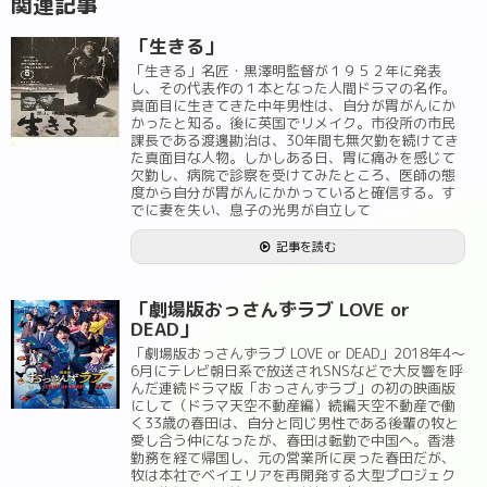
関連記事
「生きる」
「生きる」名匠・黒澤明監督が１９５２年に発表
し、その代表作の１本となった人間ドラマの名作。
真面目に生きてきた中年男性は、自分が胃がんにか
かったと知る。後に英国でリメイク。市役所の市民
課長である渡邊勘治は、30年間も無欠勤を続けてき
た真面目な人物。しかしある日、胃に痛みを感じて
欠勤し、病院で診察を受けてみたところ、医師の態
度から自分が胃がんにかかっていると確信する。す
でに妻を失い、息子の光男が自立して
記事を読む
「劇場版おっさんずラブ LOVE or
DEAD」
「劇場版おっさんずラブ LOVE or DEAD」2018年4～
6月にテレビ朝日系で放送されSNSなどで大反響を呼
んだ連続ドラマ版「おっさんずラブ」の初の映画版
にして（ドラマ天空不動産編）続編天空不動産で働
く33歳の春田は、自分と同じ男性である後輩の牧と
愛し合う仲になったが、春田は転勤で中国へ。香港
勤務を経て帰国し、元の営業所に戻った春田だが、
牧は本社でベイエリアを再開発する大型プロジェク