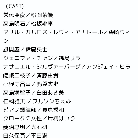
（CAST)
栄伝亜夜／松岡茉優
高島明石／松坂桃李
マサル・カルロス・レヴィ・アナトール／森崎ウィ
ン
風間塵／鈴鹿央士
ジェニファ・チャン／福島リラ
ナサニエル・シルヴァーバーグ／アンジェイ・ヒラ
嵯峨三枝子／斉藤由貴
小野寺昌幸／鹿賀丈史
高島満智子／臼田あさ美
仁科雅美 ／ブルゾンちえみ
ピアノ調律師／眞島秀和
クロークの女性／片桐はいり
菱沼忠明／光石研
田久保寛／平田満