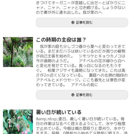
きつけてオーガニーが窓越しに出せーとばかりにニ
ャァ、ニャァ、ニャァと泣き続ける。しょうがない
ので妻が外に連れ出した。我が家のヘ
記事を読む
この時期の主役は誰？
我が家の庭も少しづつ春から夏へと変わってきて
いる。まだまだバラは咲いているのだが周りの植物
が自己主張を始めた。 シモツケとキョウカノコは
今が満開のようだ。 アナベルの花が緑から白へ
と変化を見せてている。真っ白になるのももうす
ぐ。 柏葉アジサイも満開になってきた。これは高
さが2ｍ近くになっている。 裏庭への北側の階段の
アナベルとメドウセージ。ここも春先とは景色が変
わってきている。 アナベルの前に
記事を読む
暑い日が続いている
&amp;nbsp;連日、厳しく暑い日が続いている。毎
日の作業はなるべく控えるようにして、水やり程度
で止めている。今朝は畑の草取りと草刈り、水やり
をする。早朝、6時前から始めて９時前に終えた。途