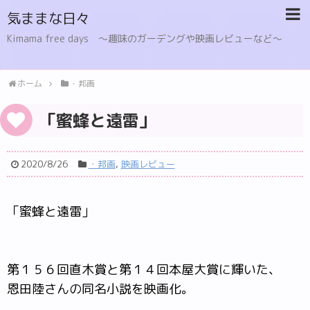
気ままな日々
Kimama free days 〜趣味のガーデングや映画レビューなど〜
ホーム
・邦画
「蜜蜂と遠雷」
2020/8/26
・邦画
,
映画レビュー
「蜜蜂と遠雷」
第１５６回直木賞と第１４回本屋大賞に輝いた、
恩田陸さんの同名小説を映画化。