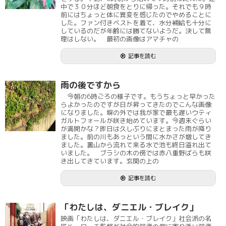
中で３０分ほど朝食をとりに帰った。それでも９時
前にはちょっと体に異変を感じたのでやめることに
した。ファン付きベストを着て、水分補給も十分に
しているのだが年齢には勝てないようだ。決して無
理はしない。 最初の画像はアマチャの
記事を読む
雨の後ですから
今朝の6時ごろの様子です。もうちょっと早かった
らよかったのですが日が昇ってきたのでこんな画像
になりました。塀の外では我が家で最も遅いウティ
ガルトフォールが咲き始めています。今週末ぐらい
が満開かな？昨日は久しぶりにまとまった雨が降り
ました。前の川もあっという間に水かさが増してき
ました。裏山から流れて来る水で池も終日溢れ出て
いました。 ブラシの木の傍では赤八重野ばらも咲
き出してきています。玄関の上の
記事を読む
「わたしは、ダニエル・ブレイク」
映画「わたしは、ダニエル・ブレイク」社会派の名