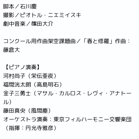
脚本／石川慶
撮影／ピオトル・ニエミイスキ
劇中音楽／篠田大介
コンクール用作曲架空課題曲／「春と修羅」作曲：
藤倉大
【ピアノ演奏】
河村尚子（栄伝亜夜）
福間洸太朗（高島明石）
金子三勇士（マサル・カルロス・レヴィ・アナトー
ル）
藤田真央（風間塵）
オーケストラ演奏：東京フィルハーモニー交響楽団
（指揮：円光寺雅彦）