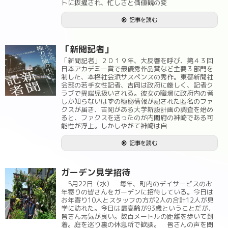
トに抜擢され、忙しさと価値観の変
記事を読む
「新聞記者」
「新聞記者」２０１９年、大反響を呼び、第４３回
日本アカデミー賞で最優秀作品賞など主要３部門を
制した、本格社会派サスペンスの秀作。東都新聞社
会部の若手女性記者、吉岡は政府に厳しく、記者ク
ラブで異端児扱いされる。彼女の職場に政府内の者
しか知らないはずの極秘情報が記された匿名のファ
クスが届き、吉岡がある大学新設計画の調査を始め
ると、ファクスを送ったのが内閣府の神崎である可
能性が浮上。しかしやがて神崎は自
記事を読む
ガーデン見学招待
5月22日（水） 毎年、町内のデイサービスのお
年寄りの皆さんをガーデンに招待している。今日は
お年寄り10人とスタッフの方が2人の合計12人が見
学に訪れた。今日は最高齢が93歳ということだが、
皆さん元気が良い。数百メートルの距離を歩いて到
着。庭を巡り裏の休息所で歓談。 皆さんの声を聞