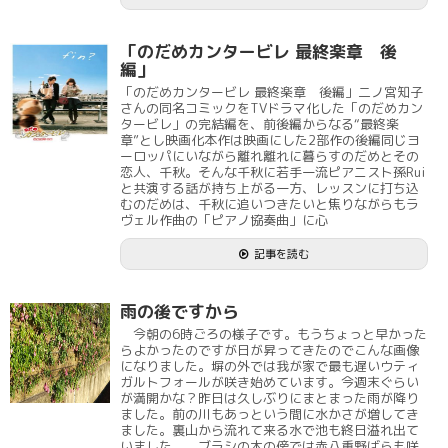
「のだめカンタービレ 最終楽章 後
編」
「のだめカンタービレ 最終楽章 後編」二ノ宮知子
さんの同名コミックをTVドラマ化した「のだめカン
タービレ」の完結編を、前後編からなる“最終楽
章”とし映画化本作は映画にした2部作の後編同じヨ
ーロッパにいながら離れ離れに暮らすのだめとその
恋人、千秋。そんな千秋に若手一流ピアニスト孫Rui
と共演する話が持ち上がる一方、レッスンに打ち込
むのだめは、千秋に追いつきたいと焦りながらもラ
ヴェル作曲の「ピアノ協奏曲」に心
記事を読む
雨の後ですから
今朝の6時ごろの様子です。もうちょっと早かった
らよかったのですが日が昇ってきたのでこんな画像
になりました。塀の外では我が家で最も遅いウティ
ガルトフォールが咲き始めています。今週末ぐらい
が満開かな？昨日は久しぶりにまとまった雨が降り
ました。前の川もあっという間に水かさが増してき
ました。裏山から流れて来る水で池も終日溢れ出て
いました。 ブラシの木の傍では赤八重野ばらも咲