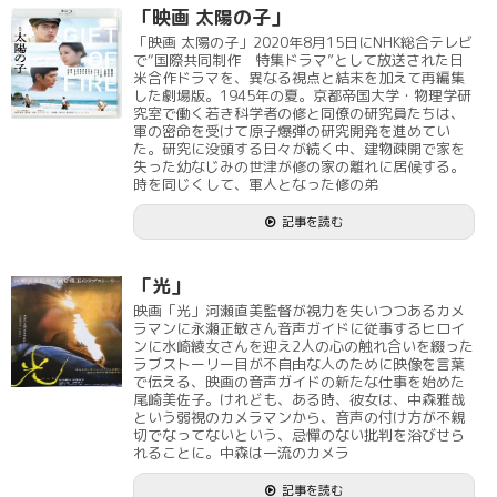
「映画 太陽の子」
「映画 太陽の子」2020年8月15日にNHK総合テレビ
で“国際共同制作 特集ドラマ”として放送された日
米合作ドラマを、異なる視点と結末を加えて再編集
した劇場版。1945年の夏。京都帝国大学・物理学研
究室で働く若き科学者の修と同僚の研究員たちは、
軍の密命を受けて原子爆弾の研究開発を進めてい
た。研究に没頭する日々が続く中、建物疎開で家を
失った幼なじみの世津が修の家の離れに居候する。
時を同じくして、軍人となった修の弟
記事を読む
「光」
映画「光」河瀬直美監督が視力を失いつつあるカメ
ラマンに永瀬正敏さん音声ガイドに従事するヒロイ
ンに水崎綾女さんを迎え2人の心の触れ合いを綴った
ラブストーリー目が不自由な人のために映像を言葉
で伝える、映画の音声ガイドの新たな仕事を始めた
尾崎美佐子。けれども、ある時、彼女は、中森雅哉
という弱視のカメラマンから、音声の付け方が不親
切でなってないという、忌憚のない批判を浴びせら
れることに。中森は一流のカメラ
記事を読む