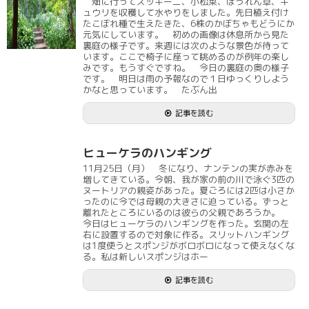
畑に行ってズッキーニ、小松菜、ほうれん草、キ
ュウリを収穫して水やりをしました。先日植え付け
たこぼれ種で生えたきた、6株のかぼちゃもどうにか
元気にしています。 初めの画像は休息所から見た
裏庭の様子です。来週には次のような景色が待って
います。ここで椅子に座って眺めるのが例年の楽し
みです。もうすぐですね。 今日の裏庭の奥の様子
です。 明日は雨の予報なので１日ゆっくりしよう
かなと思っています。 たぶん出
記事を読む
ヒューケラのハンギング
11月25日（月） 冬になり、ナンテンの実が赤みを
増してきている。今朝、我が家の前の川で泳ぐ3匹の
ヌートリアの親姿があった。夏ごろには2匹は小さか
ったのに今では母親の大きさに迫っている。ずっと
離れたところにいるのは彼らの父親であろうか。
今日はヒューケラのハンギングを作った。玄関の左
右に設置するので対象に作る。スリットハンギング
は1度使うとスポンジがボロボロになって使えなくな
る。私は新しいスポンジはホー
記事を読む