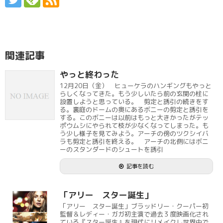
関連記事
やっと終わった
12月20日（金） ヒューケラのハンギングもやっと
らしくなってきた。もう少しいたら前の玄関の柱に
設置しようと思っている。 剪定と誘引の続きをす
る。裏庭のドームの奥にあるボニーの剪定と誘引を
する。このボニーは以前はもっと大きかったがテッ
ポウムシにやられて枝が少なくなってしまった。も
う少し様子を見てみよう。アーチの傍のツクシイバ
ラも剪定と誘引を終える。 アーチの北側にはボニ
ーのスタンダードのシュートを誘引
記事を読む
「アリー スター誕生」
「アリー スター誕生」ブラッドリー・クーパー初
監督＆レディー・ガガ初主演で過去３度映画化され
ている『スター誕生』を現代にリメイクし世界中で