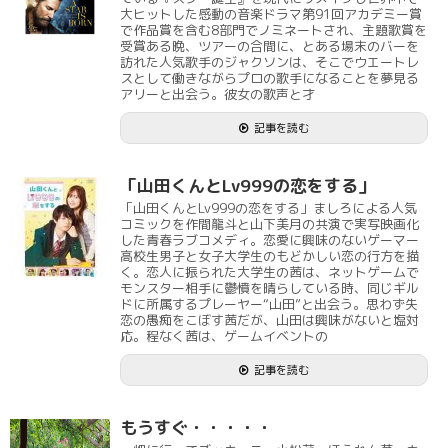
大ヒットした感動の音楽ドラマ第91回アカデミー賞
で作品賞を含む8部門でノミネートされ、主題歌賞を
受賞ある晩、ツアーの合間に、とある場末のバーを
訪れた人気歌手のジャクソンは、そこでウエートレ
スとして働きながらプロの歌手になることを夢見る
アリーと出会う。彼女の歌声と才
記事を読む
「山田くんとLv999の恋をする」
「山田くんとLv999の恋をする」ましろによる人気
コミックを作間龍斗と山下美月の共演で実写映画化
した青春ラブコメディ。恋愛に興味のないゲーマー
高校生男子と女子大学生のもどかしい恋の行方を描
く。恋人に振られた大学生の茜は、ネットゲームで
モンスター相手に鬱憤を晴らしている時、同じギル
ドに所属するプレーヤー“山田”と出会う。思わず失
恋の愚痴をこぼす茜だが、山田は興味がないと塩対
応。程なく茜は、ゲームイベントの
記事を読む
もうすぐ・・・・・