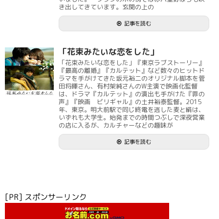
き出してきています。玄関の上の
記事を読む
「花束みたいな恋をした」
「花束みたいな恋をした」『東京ラブストーリー』
『最高の離婚』『カルテット』など数々のヒットド
ラマを手がけてきた坂元裕二のオリジナル脚本を菅
田将暉さん、有村架純さんのW主演で映画化監督
は、ドラマ『カルテット』の演出も手がけた『罪の
声』『映画 ビリギャル』の土井裕泰監督。2015
年、東京。明大前駅で同じ終電を逃した麦と絹は、
いずれも大学生。始発までの時間つぶしで深夜営業
の店に入るが、カルチャーなどの趣味が
記事を読む
[PR] スポンサーリンク