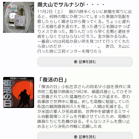
奥大山でサルナシが・・・・
11月2日（土） 朝の5時半くらいに新聞を取りに出
ると、何時の間にか居ついてしまった黒猫が気配を
察したらしく鳴きながら寄ってくる。ちょっと遅れ
て三毛猫も姿を表わす。思った通り三毛猫はやっぱ
りメスであった。飼うんだったら早く去勢と避妊手
術をしなくてはならないだろう。金が掛かるなあ。
一番良いのは何処か良い所を見つけて行ってくれた
ら良いのだが・・・・・・・・・。 昨日、大山に
行った時に江府インターを降りたら
記事を読む
「復活の日」
「復活の日」小松左京さんの同名SF小説を原作に深
作欣二監督が映画化1982年、細菌兵器としてひそか
に培養されていた猛毒性のウイルスが盗まれ、思わ
ぬ事故で世界中に蔓延。折しも南極に駐留していた
各国の観測隊員863人を残し、人類は死滅する。だ
が米国の軍人が死ぬ直前、世界中を破壊するミサイ
ル自動報復システムを作動させていたため、南極の
隊員たちにも危機が迫る。そんなシステムを食い止
めるという決死の作戦に志願した吉
記事を読む