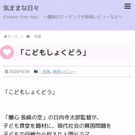
気ままな日々
Kimama free days 〜趣味のガーデングや映画レビューなど〜
ホーム
・邦画
「こどもしょくどう」
2020/5/24
・邦画
,
映画レビュー
「こどもしょくどう」
「爆心 長崎の空」の日向寺太郎監督が、
子ども食堂を題材に、現代社会の貧困問題を
子どもの目線から捉えた人間ドラマ。