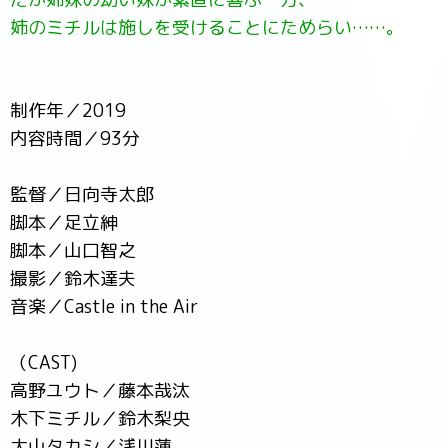
姉のミチルは施しを受けることにためらい……。
制作年／2019
内容時間／93分
監督／日向寺太郎
脚本／足立紳
脚本／山口智之
撮影／鈴木達夫
音楽／Castle in the Air
（CAST)
高野ユウト／藤本哉汰
木下ミチル／鈴木梨央
大山タカシ／浅川蓮