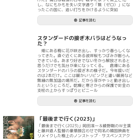
し、なにもかもを失い文字通り「無（ゼロ）」にな
ったこの国に、追い打ちをかけるように突如
記事を読む
スタンダードの接ぎ木バラはどうなっ
た？
畑にある梅に花が咲き出し、すっかり春らしくな
ってきた。直ぐ近くにある彼岸桜もつぼみが膨らん
できている。あまり好きでない冬から解放されると
思うだけでも気分が楽になってくる。 倉庫にある
スタンダードのバラの接ぎ木の様子だ。今年接いだ
のは2本だけ。ここは暖かいリビングと違い暖房など
無縁の無加温の場所だ。だから芽がやっと動き出し
たというところだ。乾燥と寒さからの保護で針金の
支柱の上からすっぽりとビニール
記事を読む
「最後まで行く(2023)」
「最後まで行く(2023)」岡田准一＆綾野剛のＷ主演
と藤井道人監督の豪華顔合わせで同名の韓国映画を
リメイクした極上のノンストップ・サスペンスアク