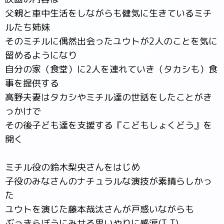
父親と車中生活をしながらも健気に生きているミチ
ルたち姉妹
そのミチルに偶然出会ったユウトが2人のことを気に
留めるようになり
自分の家（食堂）に2人を連れていき（タカシも）食
事を提供する
高野夫妻はタカシやミチル達の世話をしたことがき
っかけで
その後子ども達を支援する『こどもしょくどう』を
開く
ミチル役の鈴木梨央さんをはじめ
子役のみなさんのナチュラルな演技が素晴らしかっ
た
ユウトを演じた藤本哉汰さんが戸惑いながらも
ぶっきらぼうにみせる思いやりに感涙(T_T)