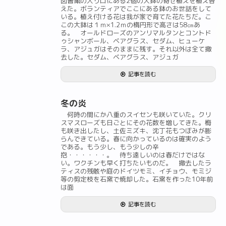
図書館の入り口にある2個の大鉢の寄せ植えを植え替
えた。ボランティアでここにある鉢のお世話をして
いる。植え付ける花は我が家で育てた花たちだ。こ
この大鉢は１ｍ×1.2ｍの楕円形で高さは58㎝あ
る。 オールドローズのアンリマルタンとコントド
ゥシャンボール、ベアグラス、セダム、ヒューケ
ラ、アジュガはそのままに残す。それ以外は全て撤
去した。セダム、ベアグラス、アジュガ
記事を読む
冬の炎
何時の間にか八重のスイセンも咲いていた。クリ
スマスローズも日ごとにその花数を増してきた。梅
も咲き出したし、土佐ミズキ、沈丁花もつぼみが膨
らんできている。春に向かっているのは確実のよう
である。もう少し、もう少しの辛
抱・・・・・・。 待ち遠しいのは春だけではな
い。ワクチンも早く打ちたいものだ。 撤去したラ
ティスの残骸や庭のドイツモミ、イチョウ、モミジ
等の剪定枝を石窯で焼却した。石窯を作った10年前
は面
記事を読む