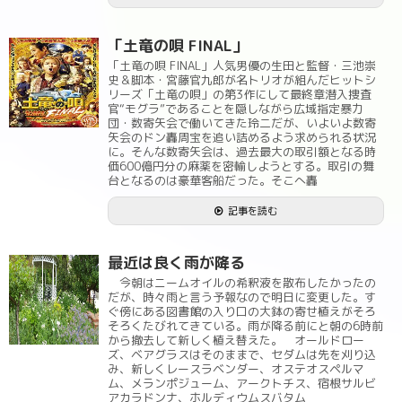
「土竜の唄 FINAL」
「土竜の唄 FINAL」人気男優の生田と監督・三池崇
史＆脚本・宮藤官九郎が名トリオが組んだヒットシ
リーズ「土竜の唄」の第3作にして最終章潜入捜査
官“モグラ”であることを隠しながら広域指定暴力
団・数寄矢会で働いてきた玲二だが、いよいよ数寄
矢会のドン轟周宝を追い詰めるよう求められる状況
に。そんな数寄矢会は、過去最大の取引額となる時
価600億円分の麻薬を密輸しようとする。取引の舞
台となるのは豪華客船だった。そこへ轟
記事を読む
最近は良く雨が降る
今朝はニームオイルの希釈液を散布したかったの
だが、時々雨と言う予報なので明日に変更した。す
ぐ傍にある図書館の入り口の大鉢の寄せ植えがそろ
そろくたびれてきている。雨が降る前にと朝の6時前
から撤去して新しく植え替えた。 オールドロー
ズ、ベアグラスはそのままで、セダムは先を刈り込
み、新しくレースラベンダー、オステオスペルマ
ム、メランポジューム、アークトチス、宿根サルビ
アカラドンナ、ホルディウムスバタム