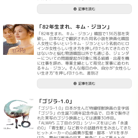
記事を読む
「82年生まれ、キム・ジヨン」
「82年生まれ、キム・ジヨン」韓国で136万部を突
破し、日本などで翻訳された同名小説を映画化韓国
人女性に多いというキム・ジヨンという名前のヒロ
インが女性らしい生き方を押し付けられてきたので
はないかと悩む物語韓国以外でも通じる、ジェンダ
ーについての問題提起が印象に残る結婚・出産を機
に仕事を辞め、専業主婦として育児と家事に追われ
るキム・ジヨン。そんな毎日の中、自分が“女性らし
い生き方”を押し付けられ、差別さ
記事を読む
「ゴジラ-1.0」
「ゴジラｰ1.0」日本が生んだ特撮怪獣映画の金字塔
「ゴジラ」の生誕70周年記念作品で、日本で製作さ
れた実写のゴジラ映画としては通算30作目。
「ALWAYS 三丁目の夕日」シリーズをはじめ「永遠
の0」「寄生獣」など数々の話題作を生み出してきた
ヒットメーカーの山崎貴が監督・脚本・VFXを手が
けた。舞台は戦後の日本。戦争によって焦土と化