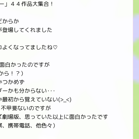
ダー」４４作品大集合！
だからか
が登場してくれました
コよくなってましたね♡
が面白かったのですが
から！？）
かつかめず
ーかも分からない･･･
初から覚えていない(>_<)
ら不甲斐ないのですが
ズ劇場版、思っていた以上に面白かったです
察、携帯電話、他色々）