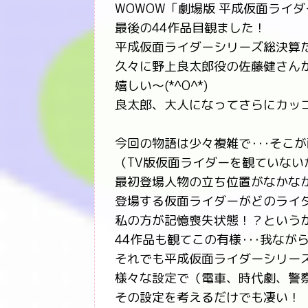
WOWOW「劇場版 平成仮面ライ
最後の44作品目観ました！
平成仮面ライダーシリーズ総決算
久々に野上良太郎役の佐藤健さん
嬉しい～(*^O^*)
良太郎、大人になってさらにカッ
今回の物語は少々複雑で･･･そこ
（TV版仮面ライダーを観ていない
最初登場人物の立ち位置がなかな
登場する仮面ライダーがどのライダ
私の方が記憶喪失状態！？というか最
44作品も観てこの有様･･･我なが
それでも平成仮面ライダーシリー
様々な設定で（電車、時代劇、警
その設定を考えるだけでも凄い！