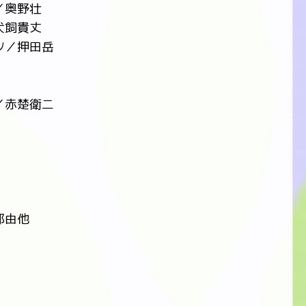
／奥野壮
犬飼貴丈
ツ／押田岳
／赤楚衛二
那由他