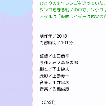
ひとりの少年シンゴを追っていた
シンゴを守る戦いの中で、ソウゴ
アタルは「仮面ライダーは現実の
制作年／2018
内容時間／101分
監督／山口恭平
原作／石ノ森章太郎
脚本／下山健人
撮影／上赤寿一
音楽／川井憲次
音楽／佐橋俊彦
（CAST)