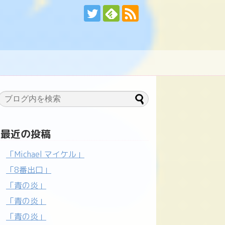
最近の投稿
「Michael マイケル」
「8番出口」
「青の炎」
「青の炎」
「青の炎」