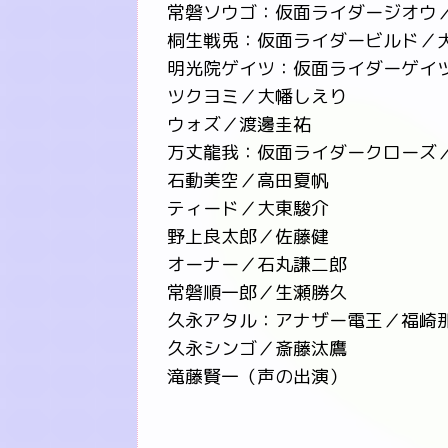
常磐ソウゴ：仮面ライダージオウ
桐生戦兎：仮面ライダービルド／
明光院ゲイツ：仮面ライダーゲイ
ツクヨミ／大幡しえり
ウォズ／渡邊圭祐
万丈龍我：仮面ライダークローズ
石動美空／高田夏帆
ティード／大東駿介
野上良太郎／佐藤健
オーナー／石丸謙二郎
常磐順一郎／生瀬勝久
久永アタル：アナザー電王／福崎
久永シンゴ／斎藤汰鷹
滝藤賢一（声の出演）