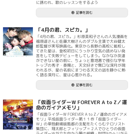
に誘われ、歌のレッスンをするよう
記事を読む
「4月の君、スピカ。」
「4月の君、スピカ。」杉原美和子さんの人気漫画を
福原遥さんと佐藤大樹さんのダブル主演で大谷健太
郎監督が実写映画化。東京から長野の高校に転校し
てきた星は、登校初日にうっかり空気の読めない発
言をして失敗デビューをしてしまう。なかなか友達
ができない星の前に、ちょっと意地悪で強引な学年
トップの秀才・泰陽と、天文好きで無口な深月が現
われるが、星の名前にまつわる天文の話を静かに熱
く語る深月に、星は心惹かれる。
記事を読む
「仮面ライダーW FOREVER A to Z／運
命のガイアメモリ」
「仮面ライダーW FOREVER A to Z／運命のガイアメ
モリ」平成仮面ライダー第１１作「仮面ライダー
Ｗ」の単独劇場版風都の支配をたくらむテロリスト
集団に、翔太郎とフィリップ＝２人でひとりの仮面
ライダーＷが立ち向かう闇の組織・財団Xのヘリがテ