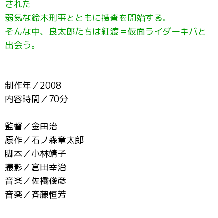
された
弱気な鈴木刑事とともに捜査を開始する。
そんな中、良太郎たちは紅渡＝仮面ライダーキバと
出会う。
制作年／2008
内容時間／70分
監督／金田治
原作／石ノ森章太郎
脚本／小林靖子
撮影／倉田幸治
音楽／佐橋俊彦
音楽／斉藤恒芳