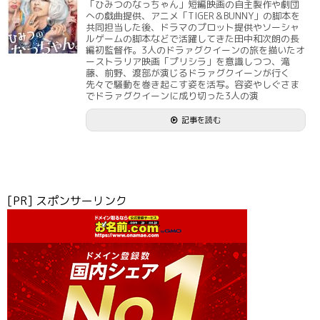
「ひみつのなっちゃん」短編映画の自主製作や劇団
への戯曲提供、アニメ「TIGER＆BUNNY」の脚本を
共同担当した後、ドラマのプロット提供やソーシャ
ルゲームの脚本などで活躍してきた田中和次朗の長
編初監督作。3人のドラァグクイーンの旅を描いたオ
ーストラリア映画「プリシラ」を意識しつつ、滝
藤、前野、渡部が演じるドラァグクイーンが行く
先々で騒動を巻き起こす姿を活写。容姿やしぐさま
でドラァグクイーンに成り切った3人の演
記事を読む
[PR] スポンサーリンク