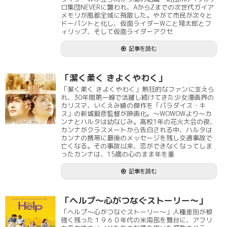
ロ集団NEVERに襲われ、AからZまでの次世代ガイア
メモリが風都全域に飛散した。やがて市民が次々と
ドーパントと化し、仮面ライダーWこと翔太郎とフ
ィリップ、そして仮面ライダーアクセ
記事を読む
「潔く柔く きよくやわく」
「潔く柔く きよくやわく」熱狂的なファンに支えら
れ、30年間第一線で活躍し続けてきた少女漫画界の
カリスマ、いくえみ綾の傑作を「パラダイス・キ
ス」の新城毅彦監督が映画化。～WOWOWより～カ
ンナとハルタは幼なじみ。高校1年の花火大会の夜、
カンナがクラスメートから告白される中、ハルタは
カンナの携帯に最後のメッセージを残し交通事故で
亡くなる。その事故以来、恋ができなくなってしま
ったカンナは、15歳の心のまま年を重
記事を読む
「ヘルプ～心がつなぐストーリー～」
「ヘルプ～心がつなぐストーリー～」人種差別が根
強く残った１９６０年代の米南部を舞台に、アフリ