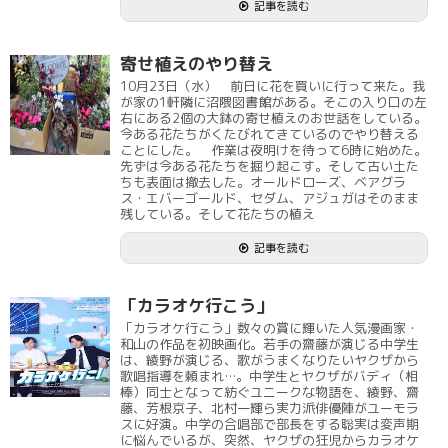
記事を読む
寄せ植えのやり替え
10月23日（水） 前日に花を買いに行って来た。我
が家の1軒隣に沼隈図書館がある。そこの入り口の左
右にある2個の大鉢の寄せ植えのお世話をしている。
今ある花たちがくたびれてきているのでやり替える
ことにした。 作業は夜明けを待って6時に始めた。
先ずは今ある花たちを掘り起こす。そして古い土た
ちも表面は撤去した。オールドローズ、ベアグラ
ス・エバーゴールド、セダム、アジュガはそのまま
残している。そして花たちの植え
記事を読む
「カラオケ行こう」
「カラオケ行こう」数々の賞に輝いた人気漫画家・
和山の作品を初映画化。若手の齋藤が演じる中学生
は、綾野が演じる、歌がうまくなりたいヤクザから
歌唱指導を頼まれ…。中学生とヤクザがバディ（相
棒）同士となって紡ぐユニークな物語を、綾野、齋
藤、芳根京子、北村一輝ら実力派俳優陣がユーモラ
スに好演。中学の合唱部で部長をする聡実は変声期
に悩んでいるが、突然、ヤクザの狂児からカラオケ