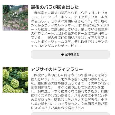
最後のバラが咲き出した
我が家では最後の開花となる、ウティガルトフォ
ール、ドロシーパーキンス、ナイアガラフォールが
咲き出した。もうすぐ満開になるだろう。特に塀の
外にあるウティガルトフオールは1株なのだが２０メ
ートルに渡って誘因をしている。余っている枝は塀
の中で２メートル以上の高さのドームにも誘因をし
ている。 塀の外に他の白いバラはナイアガラフォ
ールとボビージェームスだ。それ以外ではリモンチ
ェッロとマダムアルディ、ピエー
記事を読む
アジサイのドライフラワー
昨夜から降り出した雨は今日の午前中までは降り
続くという。昨日、雨が降る前にと庭の草取りをし
た。急に数匹の蜂が飛び出してきて、その中の1匹に
腕を刺された。 すぐに絞り出して水道の水を出
し、腕を洗う。すぐに赤くなり腫れてきたが、病院
に行くほどではないだろう。バラの枝に小さなハチ
の巣があった。駆除はしたから大丈夫だろう。小さ
な巣で蜂も小さいので良かった。２年間ほど我が家
にスズメバチが巣を作り悩ませられ