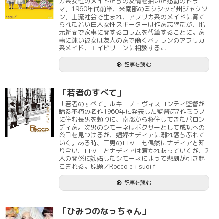
カ系女性のメイドたちの友情を描いた感動のドラ
マ。1960年代前半、米南部のミシシッピ州ジャクソ
ン。上流社会で生まれ、アフリカ系のメイドに育て
られた若い白人女性スキーターは作家志望だが、地
元新聞で家事に関するコラムを代筆することに。家
事に疎い彼女は友人の家で働くベテランのアフリカ
系メイド、エイビリーンに相談するこ
記事を読む
「若者のすべて」
「若者のすべて」ルキーノ・ヴィスコンティ監督が
贈る不朽の名作1960年に発表した監督第7作ミラノ
に住む長男を頼りに、南部から移住してきたパロン
ディ家。次男のシモーネはボクサーとして成功への
糸口を見つけるが、娼婦ナディアに溺れ落ちぶれて
いく。ある時、三男のロッコも偶然にナディアと知
り合い、ロッコとナディアは惹かれあっていくが、2
人の関係に嫉妬したシモーネによって悲劇が引き起
こされる。原題／Rocco e i suoi f
記事を読む
「ひみつのなっちゃん」