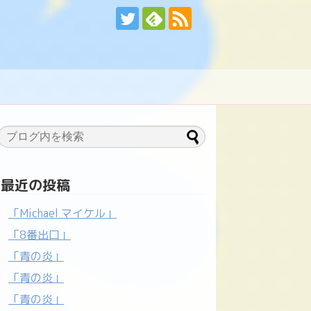
最近の投稿
「Michael マイケル」
「8番出口」
「青の炎」
「青の炎」
「青の炎」