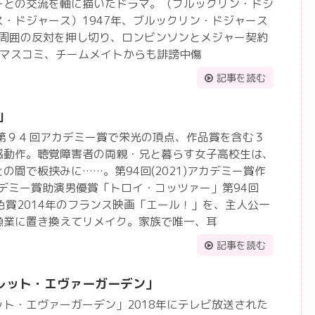
ーとの交流を軸に描いたドラマ。（ブルックリン・ドジ
・ドジャース）1947年、ブルックリン・ドジャース
は周囲の反対を押し切り、ロンビンソンとメジャー契約
やマスコミ、チームメイトからも誹謗中傷
記事を読む
」
」第９４回アカデミー賞で栄光の頂点、作品賞を含む３
感動作。聴覚障害者の両親・兄と暮らす女子高校生は、
の間で板挟みに……。第94回(2021)アカデミー賞作
アカデミー賞助演男優賞「トロイ・コッツァー」第94回
脚色賞2014年のフランス映画「エール！」を、主人公一
漁業に置き換えてリメイク。家族で唯一、耳
記事を読む
レット・エヴァーガーデン」
ト・エヴァーガーデン」2018年にテレビ放送された