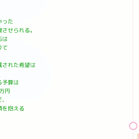
かった
腹させられる。
石は
りて
残された希望は
る予算は
万円
ど、
頭を抱える