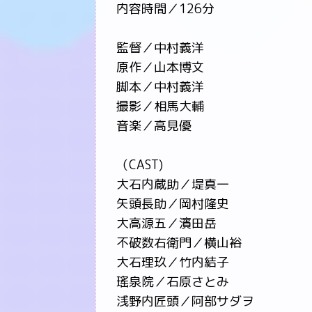
内容時間／126分
監督／中村義洋
原作／山本博文
脚本／中村義洋
撮影／相馬大輔
音楽／高見優
（CAST)
大石内蔵助／堤真一
矢頭長助／岡村隆史
大高源五／濱田岳
不破数右衛門／横山裕
大石理玖／竹内結子
瑤泉院／石原さとみ
浅野内匠頭／阿部サダヲ