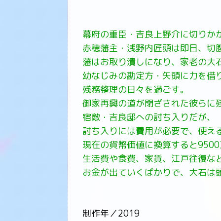
幕府の重臣・吉良上野介に切りか
赤穂藩主・浅野内匠頭は即日、切
藩はお取り潰しになり、家老の大
幼なじみの勘定方・矢頭に力を借
残務整理の日々を過ごす。
御家再興の道が閉ざされた彼らに
宿敵・吉良邸への討ち入りだが、
討ち入りには費用が必要で、使え
現在の貨幣価値に換算すると9500
生活費や食費、家賃、江戸往復な
お金が出ていくばかりで、大石は
制作年／2019