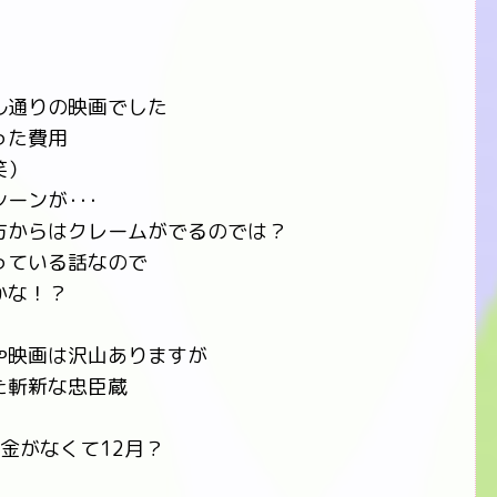
ル通りの映画でした
った費用
笑）
ーンが･･･
方からはクレームがでるのでは？
っている話なので
かな！？
や映画は沢山ありますが
た斬新な忠臣蔵
金がなくて12月？