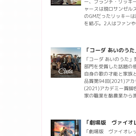
ー、ブランチ・リッキ
ャースは現ロサンゼルス
のGMだったリッキー
を結ぶ。2人はファン
「コーダ あいのうた
「コーダ あいのうた
部門を受賞した話題の
自身の歌の才能と家族と
品賞第94回(2021)
(2021)アカデミー賞
家の職業を酪農業から
「劇場版 ヴァイオ
「劇場版 ヴァイオレッ