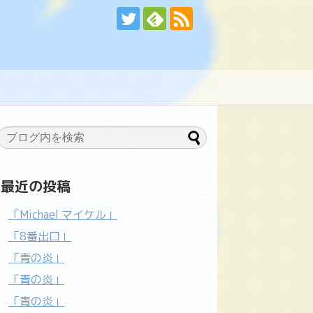
最近の投稿
「Michael マイケル」
「8番出口」
「青の炎」
「青の炎」
「青の炎」