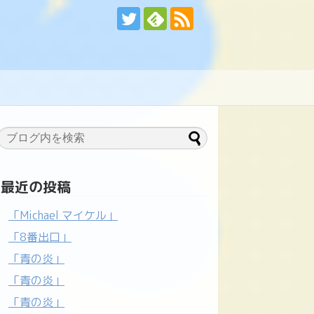
最近の投稿
「Michael マイケル」
「8番出口」
「青の炎」
「青の炎」
「青の炎」