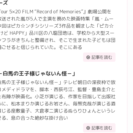
ーズ
 Tour 5×20 FILM “Record of Memories”』劇場公開を
放送された嵐が5人で主演を務めた映画特集「嵐・ムー
今回はピカ☆ンチシシリーズ3作品を観ました「ピカ☆
RD だけど HAPPY」品川区の八塩団地は、学校から大型スー
ンフラがきちんと整備され、そこで生まれた子どもは団
過ごせると信じられていた。そこにある
記事を読む
－白馬の王子様じゃないん怪－」
白馬の王子様じゃないん怪－」テレビ朝日の深夜枠で放
コメディドラマを、脚本・西荻弓江、監督・豊島圭介と
た布陣が映画化。小芝が演じる、作家を目指して出版社
心に、松本まりか演じるお岩さん、毎熊克哉が演じる酒
演じる座敷童子、大倉孝二演じるぬらりひょんというレ
せる、息の合った絶妙な掛け合い
記事を読む