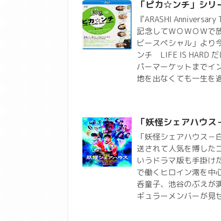
「ピカ☆ンチ」シリ
『ARASHI Anniversary
記念してＷＯＷＯＷで
ビースペシャル」より
ンチ LIFE IS HA
パーマーケットまでイ
地を出なくても一生を
「妖怪シェアハウス
「妖怪シェアハウス－
送されて人気を博した
いうドラマ版も手掛け
で働くヒロイン澪を中
呑童子、池谷のぶえが
ギュラーメンバーが見