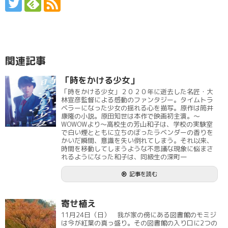
関連記事
「時をかける少女」
「時をかける少女」２０２０年に逝去した名匠・大
林宣彦監督による感動のファンタジー。タイムトラ
ベラーになった少女の揺れる心を描写。原作は筒井
康隆の小説。原田知世は本作で映画初主演。～
WOWOWより～高校生の芳山和子は、学校の実験室
で白い煙とともに立ちのぼったラベンダーの香りを
かいだ瞬間、意識を失い倒れてしまう。それ以来、
時間を移動してしまうような不思議な現象に悩まさ
れるようになった和子は、同級生の深町一
記事を読む
寄せ植え
11月24日（日） 我が家の傍にある図書館のモミジ
は今が紅葉の真っ盛り。その図書館の入り口に2つの