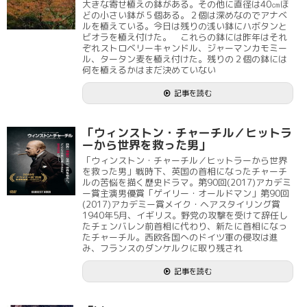
大きな寄せ植えの鉢がある。その他に直径は40㎝ほ
どの小さい鉢が５個ある。２個は深めなのでアナベ
ルを植えている。今日は残りの浅い鉢にハボタンと
ビオラを植え付けた。 これらの鉢には昨年はそれ
ぞれストロベリーキャンドル、ジャーマンカモミー
ル、タータン麦を植え付けた。残りの２個の鉢には
何を植えるかはまだ決めていない
記事を読む
「ウィンストン・チャーチル／ヒットラ
ーから世界を救った男」
「ウィンストン・チャーチル／ヒットラーから世界
を救った男」戦時下、英国の首相になったチャーチ
ルの苦悩を描く歴史ドラマ。第90回(2017)アカデミ
ー賞主演男優賞「ゲイリー・オールドマン」第90回
(2017)アカデミー賞メイク・ヘアスタイリング賞
1940年5月、イギリス。野党の攻撃を受けて辞任し
たチェンバレン前首相に代わり、新たに首相になっ
たチャーチル。西欧各国へのドイツ軍の侵攻は進
み、フランスのダンケルクに取り残され
記事を読む