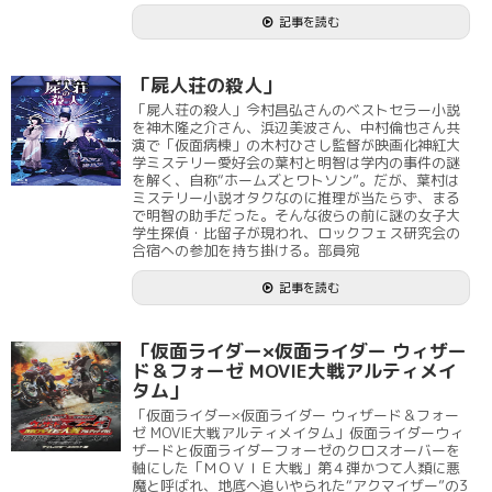
記事を読む
「屍人荘の殺人」
「屍人荘の殺人」今村昌弘さんのベストセラー小説
を神木隆之介さん、浜辺美波さん、中村倫也さん共
演で「仮面病棟」の木村ひさし監督が映画化神紅大
学ミステリー愛好会の葉村と明智は学内の事件の謎
を解く、自称“ホームズとワトソン”。だが、葉村は
ミステリー小説オタクなのに推理が当たらず、まる
で明智の助手だった。そんな彼らの前に謎の女子大
学生探偵・比留子が現われ、ロックフェス研究会の
合宿への参加を持ち掛ける。部員宛
記事を読む
「仮面ライダー×仮面ライダー ウィザー
ド＆フォーゼ MOVIE大戦アルティメイ
タム」
「仮面ライダー×仮面ライダー ウィザード＆フォー
ゼ MOVIE大戦アルティメイタム」仮面ライダーウィ
ザードと仮面ライダーフォーゼのクロスオーバーを
軸にした「ＭＯＶＩＥ大戦」第４弾かつて人類に悪
魔と呼ばれ、地底へ追いやられた“アクマイザー”の3