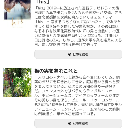
「his」
「his」2019年に放送された連続テレビドラマの後
日譚江の島で出会った2人の男子高校生が友情、さら
には恋愛感情を次第に育んでいくさまをドラマ
「his ～恋するつもりなんてなかった～」でみずみ
ずしく描き好評を博した今泉監督が、その後日談と
なる本作を映画化高校時代に江の島で出会い、お互
いに友情と恋愛感情を育むようになった、井川迅と
日比野渚の2人。しかし、迅が大学卒業を控えたある
日、渚は突然彼に別れを告げて去って
記事を読む
梅の実をあれこれと
入り口のアナベルも緑から白へ変化している。銅
葉のダリアも咲き出してきた。庭は春から夏へと姿
を変えてきている。私はこの時期の庭が一番好き
だ。フェンスの外ではバラのウティガルトフォー
ル、ボビージェームス、ナイアガラフォールがまだ
その美しい姿を保ち、ピエール・ドゥ・ロンサール
も2番花が咲き出してきた。青い花は種で育てたデル
フィニューム・ミントブルー。 玄関前のこの時期
は例年通り、華やかさを誇っている。
記事を読む