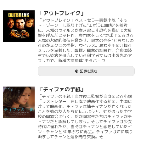
「アウトブレイク」
「アウトブレイク」ベストセラー実録小説「ホッ
ト・ゾーン」も取り上げた“エボラ出血熱”を参考
に、未知のウイルスが巻き起こす恐怖を描いて大反
響を呼んだヒット作。専門家をして“地球上における
人類の永続的優位を脅かす、最大の存在”と言わしめ
るのがミクロの怪物、ウイルス。思わず手に汗握る
スリルを満載した、戦慄と興奮の話題作。合衆国陸
軍で伝染病を研究している科学者サムは出張先のア
フリカで、新種の病原体“モタバ・ウ
記事を読む
「チィファの手紙」
「チィファの手紙」岩井俊二監督が自身による小説
「ラストレター」を日本で映画化する前に、中国に
渡って映画化。チィファは姉チィナンが亡くなった
ことを姉の友人たちに伝えようと、姉が通った中学
校の同窓会に行く。だが同窓生たちはチィファがチ
ィナンだと誤解してしまう。そしてチィファは少女
時代に憧れたが、当時はチィナンと恋をしていたイ
ン・チャンと30年ぶりに再会。チィファは姉に成り
済ましてチャンと連絡先を交換。そ