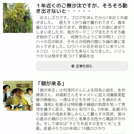
１年近くのご無沙汰ですが、そろそろ動
き出さないと・・・・・
お久しぶりです。ブログを休んでから1年近くが過
ぎました。 庭もすっかり緑で覆われてきて、春本
番になりつつあります。啓蟄はとっくの前に過ぎて
しまいましたが、我がガーデニング虫もそろそろ動
き始めています。 何時ものように年が明け、ロウ
バイの花が咲き、それらが何時の間にか緑の葉に変
わってきました。ロウバイの花を目当てに来ていた
メジロ、シジュウカラも来なくなりました。シジュ
ウカラは相手を見つけて巣箱を出
記事を読む
「朝が来る」
「朝が来る」辻村深月さんによる同名小説を、永作
博美さん、井浦新さんをキャストに迎え河瀬直美監
督が映画化。一度は子どもを持つことを諦めた夫
婦、清和と佐都子は特別養子縁組の制度を知って男
児を養子に迎え、朝斗と名付ける。6年後、佐都子た
ちは朝斗の成長を楽しみにして暮らすが突然、朝斗
の産みの親のひかりだと名乗る女性から電話がかか
る。そして彼女は“子どもを返すか金をくれ”と主
張。佐都子たちは6年前に14歳のひかり