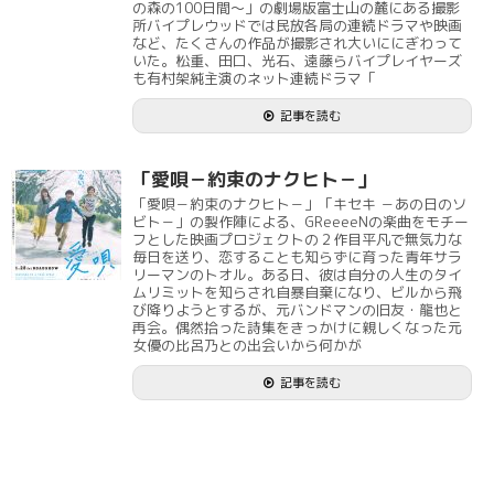
の森の100日間～」の劇場版富士山の麓にある撮影
所バイプレウッドでは民放各局の連続ドラマや映画
など、たくさんの作品が撮影され大いににぎわって
いた。松重、田口、光石、遠藤らバイプレイヤーズ
も有村架純主演のネット連続ドラマ「
記事を読む
「愛唄－約束のナクヒト－」
「愛唄－約束のナクヒト－」「キセキ －あの日のソ
ビト－」の製作陣による、GReeeeNの楽曲をモチー
フとした映画プロジェクトの２作目平凡で無気力な
毎日を送り、恋することも知らずに育った青年サラ
リーマンのトオル。ある日、彼は自分の人生のタイ
ムリミットを知らされ自暴自棄になり、ビルから飛
び降りようとするが、元バンドマンの旧友・龍也と
再会。偶然拾った詩集をきっかけに親しくなった元
女優の比呂乃との出会いから何かが
記事を読む