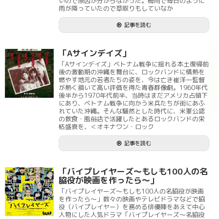
いので原因が分からなかった。梅雨で毎日のように
雨が降っていたので草取りもしていなか
記事を読む
「Aサインデイズ」
「Aサインデイズ」ベトナム戦争に揺れる本土復帰前
後の激動期の沖縄を舞台に、ロックバンドに情熱を
燃やす地元の若者たちの姿を、今は亡き崔洋一監督
が熱く描いて高い評価を得た青春群像劇。1960年代
後半から1970年代前半、当時はまだアメリカ占領下
にあり、ベトナム戦争に向かう米兵たちが街にあふ
れていた沖縄。そんな騒然とした時代に、米軍公認
の飲食・風俗店で活躍したとあるロックバンドの栄
枯盛衰を、＜オキナワン・ロック
記事を読む
「バイプレイヤーズ～もしも100人の名
脇役が映画を作ったら～」
「バイプレイヤーズ～もしも100人の名脇役が映画
を作ったら～」数々の映画やテレビドラマなどで脇
役（バイプレイヤー）を務める俳優陣をあえて中心
人物にした人気ドラマ「バイプレイヤーズ～名脇役