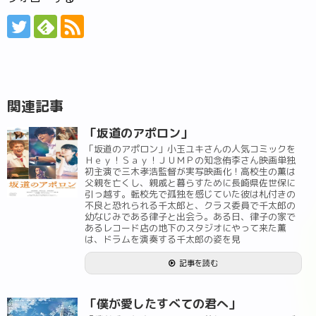
関連記事
「坂道のアポロン」
「坂道のアポロン」小玉ユキさんの人気コミックを
Ｈｅｙ！Ｓａｙ！ＪＵＭＰの知念侑李さん映画単独
初主演で三木孝浩監督が実写映画化！高校生の薫は
父親を亡くし、親戚と暮らすために長崎県佐世保に
引っ越す。転校先で孤独を感じていた彼は札付きの
不良と恐れられる千太郎と、クラス委員で千太郎の
幼なじみである律子と出会う。ある日、律子の家で
あるレコード店の地下のスタジオにやって来た薫
は、ドラムを演奏する千太郎の姿を見
記事を読む
「僕が愛したすべての君へ」