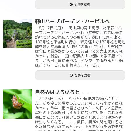
記事を読む
蒜山ハーブガーデン・ハービルへ
6月17日（月） 岡山県の蒜山高原にある蒜山ハ
ーブガーデン・ハービルへ行って来た。ここは毎年
訪れているお気に入りの場所だ。朝6時に家を出て
182号線を東城町に行き、新見経由で180号線を明地
峠を越えて鳥取県の日野町の根雨に出る。明智峠で
は今日は雲がかかっていてお目当ての大山は見えな
かった。残念。 道の駅奥大山の傍にある江府イン
ターから米子道に乗り蒜山インターで降りると10分
ほどでハービルに到着する。ハービル
記事を読む
自然界はいろいろと・・・・・
7月25日（木） やっと中国地方の梅雨が明け
た。だが今日の暑かったことと言ったら半端ではな
かった。今年一番の暑さとなったこの日は休息所の
屋根の下の温度計は３５℃になっていた。これから
毎日がこのような暑い日が続くと思うと何処かへ逃
げ出したくなる。 ここ数日、妻が玄関を開けると
外が嫌な臭いがするという。肥料をやった訳でもな