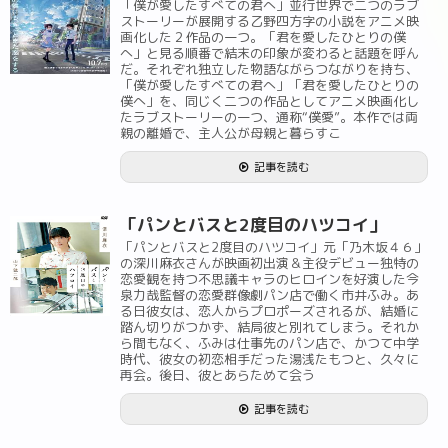
「僕が愛したすべての君へ」並行世界で二つのラブ
ストーリーが展開する乙野四方字の小説をアニメ映
画化した２作品の一つ。「君を愛したひとりの僕
へ」と見る順番で結末の印象が変わると話題を呼ん
だ。それぞれ独立した物語ながらつながりを持ち、
「僕が愛したすべての君へ」「君を愛したひとりの
僕へ」を、同じく二つの作品としてアニメ映画化し
たラブストーリーの一つ、通称“僕愛”。本作では両
親の離婚で、主人公が母親と暮らすこ
記事を読む
「パンとバスと2度目のハツコイ」
「パンとバスと2度目のハツコイ」元「乃木坂４６」
の深川麻衣さんが映画初出演＆主役デビュー独特の
恋愛観を持つ不思議キャラのヒロインを好演した今
泉力哉監督の恋愛群像劇パン店で働く市井ふみ。あ
る日彼女は、恋人からプロポーズされるが、結婚に
踏ん切りがつかず、結局彼と別れてしまう。それか
ら間もなく、ふみは仕事先のパン店で、かつて中学
時代、彼女の初恋相手だった湯浅たもつと、久々に
再会。後日、彼とあらためて会う
記事を読む