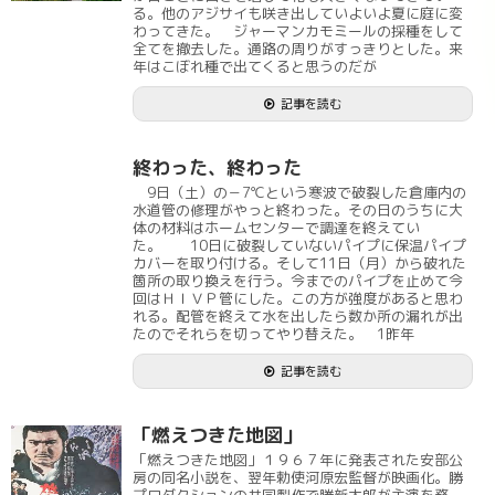
る。他のアジサイも咲き出していよいよ夏に庭に変
わってきた。 ジャーマンカモミールの採種をして
全てを撤去した。通路の周りがすっきりとした。来
年はこぼれ種で出てくると思うのだが
記事を読む
終わった、終わった
9日（土）の－7℃という寒波で破裂した倉庫内の
水道管の修理がやっと終わった。その日のうちに大
体の材料はホームセンターで調達を終えてい
た。 10日に破裂していないパイプに保温パイプ
カバーを取り付ける。そして11日（月）から破れた
箇所の取り換えを行う。今までのパイプを止めて今
回はＨＩＶＰ管にした。この方が強度があると思わ
れる。配管を終えて水を出したら数か所の漏れが出
たのでそれらを切ってやり替えた。 1昨年
記事を読む
「燃えつきた地図」
「燃えつきた地図」１９６７年に発表された安部公
房の同名小説を、翌年勅使河原宏監督が映画化。勝