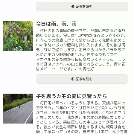
記事を読む
今日は雨、雨、雨
昨日の朝の裏庭の様子です。今朝は未だ雨が降り
続いています。今日は1日中雨が降るようですので、
川向こうの倉庫に行って袋から出して発酵を止めて
いた米ぬかボカシ肥料を袋に入れます。その後は何
もしないで過ごします。明日ぐらいからバラたちに
米ぬかボカシ肥料のお礼肥えをするつもりです。
アナベルの花が緑から白に変わってきました。もう
すぐ庭はアナベルの白で覆われるでしょう。青い花
はメドーセージです。この青も好
記事を読む
子を思うカモの愛に見習ったら
毎日雨が降っているように思える。天候が悪いの
であろう。今年のトマトは甘みが足りないような気
がする。梅雨が明けてくれたら美味しくなるのでは
と思うのだが。 我が家と川の間の道路にカモがじ
っとしている。実は草むらの中にはヒナが隠れてい
る。彼らが安全な場所に移動するまでは親鳥は身を
挺して頑張っているのだ。巻きずし1本で、幼子を置