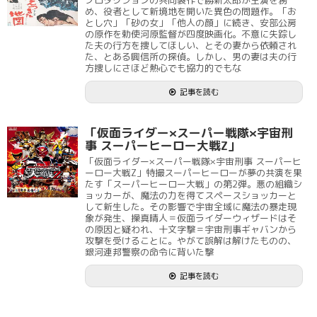
プロダクションの共同製作で勝新太郎が主演を務
め、役者として新境地を開いた異色の問題作。「お
とし穴」「砂の女」「他人の顔」に続き、安部公房
の原作を勅使河原監督が四度映画化。不意に失踪し
た夫の行方を捜してほしい、とその妻から依頼され
た、とある興信所の探偵。しかし、男の妻は夫の行
方捜しにさほど熱心でも協力的でもな
記事を読む
「仮面ライダー×スーパー戦隊×宇宙刑
事 スーパーヒーロー大戦Z」
「仮面ライダー×スーパー戦隊×宇宙刑事 スーパーヒ
ーロー大戦Z」特撮スーパーヒーローが夢の共演を果
たす「スーパーヒーロー大戦」の第2弾。悪の組織シ
ョッカーが、魔法の力を得てスペースショッカーと
して新生した。その影響で宇宙全域に魔法の暴走現
象が発生、操真晴人＝仮面ライダーウィザードはそ
の原因と疑われ、十文字撃＝宇宙刑事ギャバンから
攻撃を受けることに。やがて誤解は解けたものの、
銀河連邦警察の命令に背いた撃
記事を読む