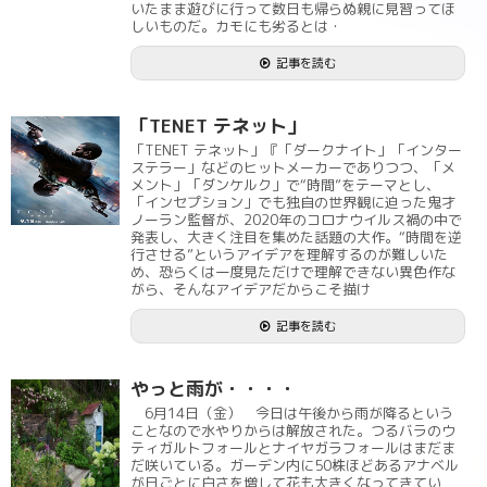
いたまま遊びに行って数日も帰らぬ親に見習ってほ
しいものだ。カモにも劣るとは・
記事を読む
「TENET テネット」
「TENET テネット」『「ダークナイト」「インター
ステラー」などのヒットメーカーでありつつ、「メ
メント」「ダンケルク」で“時間”をテーマとし、
「インセプション」でも独自の世界観に迫った鬼才
ノーラン監督が、2020年のコロナウイルス禍の中で
発表し、大きく注目を集めた話題の大作。“時間を逆
行させる”というアイデアを理解するのが難しいた
め、恐らくは一度見ただけで理解できない異色作な
がら、そんなアイデアだからこそ描け
記事を読む
やっと雨が・・・・
6月14日（金） 今日は午後から雨が降るという
ことなので水やりからは解放された。つるバラのウ
ティガルトフォールとナイヤガラフォールはまだま
だ咲いている。ガーデン内に50株ほどあるアナベル
が日ごとに白さを増して花も大きくなってきてい