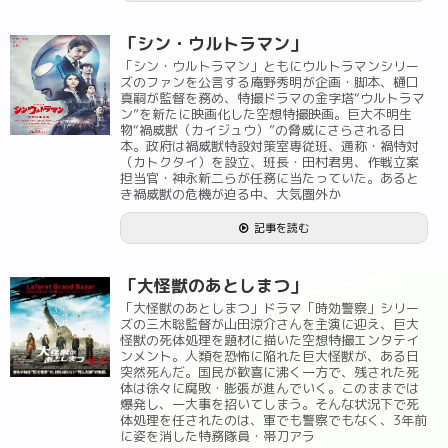
「シン・ウルトラマン」
「シン・ウルトラマン」ともにウルトラマンシリー
ズのファンを公言する庵野秀明が企画・脚本、樋口
真嗣が監督を務め、特撮ドラマの金字塔“ウルトラマ
ン”を新たに映画化した空想特撮映画。巨大不明生
物“禍威獣（カイジュウ）”の脅威にさらされる日
本。政府は禍威獣特設対策室専従班、通称・禍特対
（カトクタイ）を設立、班長・田村君男、作戦立案
担当官・神永新二らが任務に当たっていた。あると
き禍威獣の危機が迫る中、大気圏外か
記事を読む
「大怪獣のあとしまつ」
「大怪獣のあとしまつ」ドラマ「時効警察」シリー
ズの三木聡監督が山田涼介さんを主演に迎え、巨大
怪獣の死体処理を題材に描いた空想特撮エンタテイ
ンメント。人類を恐怖に陥れた巨大怪獣が、ある日
突然死んだ。国民が歓喜に沸く一方で、残された死
体は徐々に腐敗・膨張が進んでいく。このままでは
爆発し、一大事を招いてしまう。そんな状況下で死
体処理を任されたのは、軍でも警察でもなく、3年前
に姿を消した特務隊員・帯刀アラ