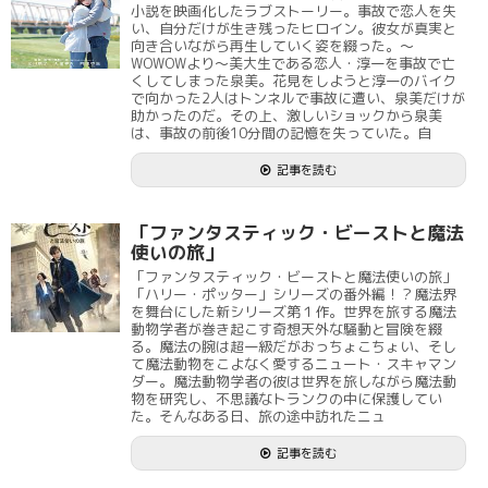
小説を映画化したラブストーリー。事故で恋人を失
い、自分だけが生き残ったヒロイン。彼女が真実と
向き合いながら再生していく姿を綴った。～
WOWOWより～美大生である恋人・淳一を事故で亡
くしてしまった泉美。花見をしようと淳一のバイク
で向かった2人はトンネルで事故に遭い、泉美だけが
助かったのだ。その上、激しいショックから泉美
は、事故の前後10分間の記憶を失っていた。自
記事を読む
「ファンタスティック・ビーストと魔法
使いの旅」
「ファンタスティック・ビーストと魔法使いの旅」
「ハリー・ポッター」シリーズの番外編！？魔法界
を舞台にした新シリーズ第１作。世界を旅する魔法
動物学者が巻き起こす奇想天外な騒動と冒険を綴
る。魔法の腕は超一級だがおっちょこちょい、そし
て魔法動物をこよなく愛するニュート・スキャマン
ダー。魔法動物学者の彼は世界を旅しながら魔法動
物を研究し、不思議なトランクの中に保護してい
た。そんなある日、旅の途中訪れたニュ
記事を読む