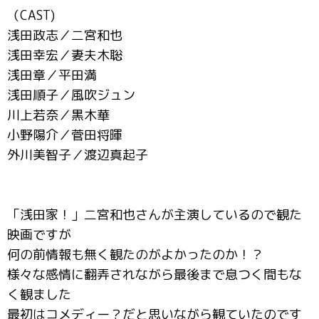
（CAST)
浅田政志／二宮和也
浅田幸宏／妻夫木聡
浅田章／平田満
浅田順子／風吹ジュン
川上若奈／黒木華
小野陽介／菅田将暉
外川美智子／渡辺真起子
「浅田家！」二宮和也さんが主演しているので観た
映画ですが
何の前情報も無く観たのがよかったのか！？
様々な感情に翻弄されながら最後まで息つく間もな
く観ました
最初はコメディー？だと思いながら観ていたのです