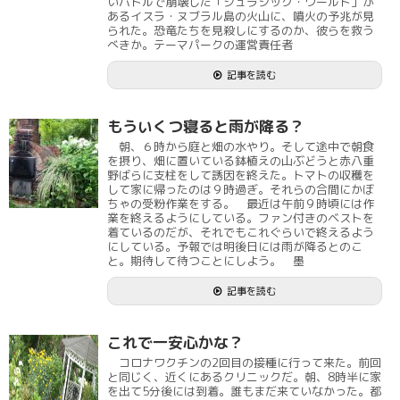
いバトルで崩壊した「ジュラシック・ワールド」が
あるイスラ・ヌブラル島の火山に、噴火の予兆が見
られた。恐竜たちを見殺しにするのか、彼らを救う
べきか。テーマパークの運営責任者
記事を読む
もういくつ寝ると雨が降る？
朝、６時から庭と畑の水やり。そして途中で朝食
を摂り、畑に置いている鉢植えの山ぶどうと赤八重
野ばらに支柱をして誘因を終えた。トマトの収穫を
して家に帰ったのは９時過ぎ。それらの合間にかぼ
ちゃの受粉作業をする。 最近は午前９時頃には作
業を終えるようにしている。ファン付きのベストを
着ているのだが、それでもこれぐらいで終えるよう
にしている。予報では明後日には雨が降るとのこ
と。期待して待つことにしよう。 墨
記事を読む
これで一安心かな？
コロナワクチンの2回目の接種に行って来た。前回
と同じく、近くにあるクリニックだ。朝、8時半に家
を出て5分後には到着。誰もまだ来ていなかった。都