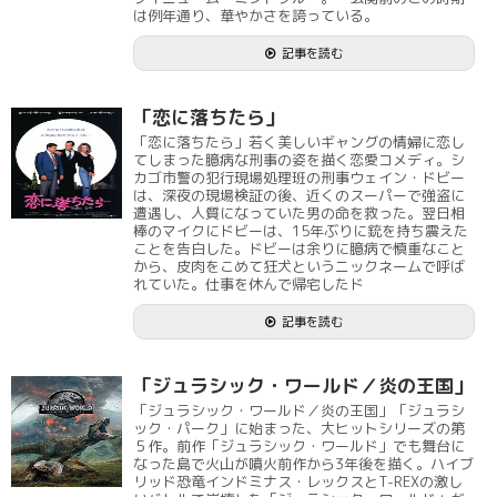
は例年通り、華やかさを誇っている。
記事を読む
「恋に落ちたら」
「恋に落ちたら」若く美しいギャングの情婦に恋し
てしまった臆病な刑事の姿を描く恋愛コメディ。シ
カゴ市警の犯行現場処理班の刑事ウェイン・ドビー
は、深夜の現場検証の後、近くのスーパーで強盗に
遭遇し、人質になっていた男の命を救った。翌日相
棒のマイクにドビーは、15年ぶりに銃を持ち震えた
ことを告白した。ドビーは余りに臆病で慎重なこと
から、皮肉をこめて狂犬というニックネームで呼ば
れていた。仕事を休んで帰宅したド
記事を読む
「ジュラシック・ワールド／炎の王国」
「ジュラシック・ワールド／炎の王国」「ジュラシ
ック・パーク」に始まった、大ヒットシリーズの第
５作。前作「ジュラシック・ワールド」でも舞台に
なった島で火山が噴火前作から3年後を描く。ハイブ
リッド恐竜インドミナス・レックスとT-REXの激し