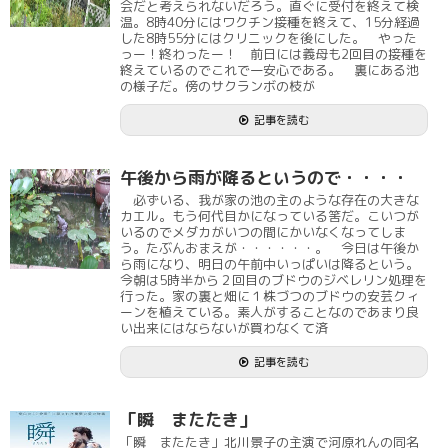
会だと考えられないだろう。直ぐに受付を終えて検
温。8時40分にはワクチン接種を終えて、15分経過
した8時55分にはクリニックを後にした。 やった
っー！終わったー！ 前日には義母も2回目の接種を
終えているのでこれで一安心である。 裏にある池
の様子だ。傍のサクランボの枝が
記事を読む
午後から雨が降るというので・・・・
必ずいる、我が家の池の主のような存在の大きな
カエル。もう何代目かになっている筈だ。こいつが
いるのでメダカがいつの間にかいなくなってしま
う。たぶんおまえが・・・・・・。 今日は午後か
ら雨になり、明日の午前中いっぱいは降るという。
今朝は5時半から２回目のブドウのジベレリン処理を
行った。家の裏と畑に１株づつのブドウの安芸クィ
ーンを植えている。素人がすることなのであまり良
い出来にはならないが買わなくて済
記事を読む
「瞬 またたき」
「瞬 またたき」北川景子の主演で河原れんの同名