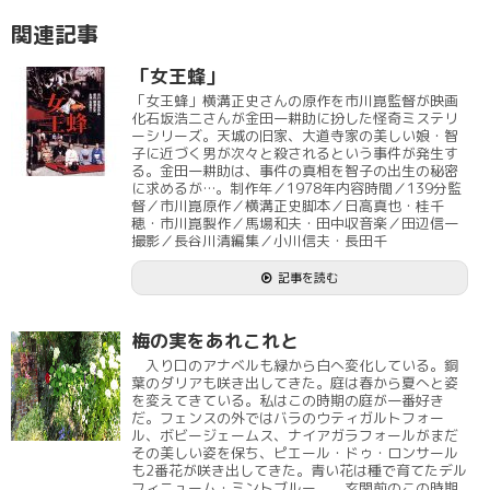
関連記事
「女王蜂」
「女王蜂」横溝正史さんの原作を市川崑監督が映画
化石坂浩二さんが金田一耕助に扮した怪奇ミステリ
ーシリーズ。天城の旧家、大道寺家の美しい娘・智
子に近づく男が次々と殺されるという事件が発生す
る。金田一耕助は、事件の真相を智子の出生の秘密
に求めるが…。制作年／1978年内容時間／139分監
督／市川崑原作／横溝正史脚本／日高真也・桂千
穂・市川崑製作／馬場和夫・田中収音楽／田辺信一
撮影／長谷川清編集／小川信夫・長田千
記事を読む
梅の実をあれこれと
入り口のアナベルも緑から白へ変化している。銅
葉のダリアも咲き出してきた。庭は春から夏へと姿
を変えてきている。私はこの時期の庭が一番好き
だ。フェンスの外ではバラのウティガルトフォー
ル、ボビージェームス、ナイアガラフォールがまだ
その美しい姿を保ち、ピエール・ドゥ・ロンサール
も2番花が咲き出してきた。青い花は種で育てたデル
フィニューム・ミントブルー。 玄関前のこの時期