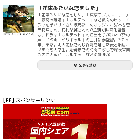
「花束みたいな恋をした」
「花束みたいな恋をした」『東京ラブストーリー』
『最高の離婚』『カルテット』など数々のヒットド
ラマを手がけてきた坂元裕二のオリジナル脚本を菅
田将暉さん、有村架純さんのW主演で映画化監督
は、ドラマ『カルテット』の演出も手がけた『罪の
声』『映画 ビリギャル』の土井裕泰監督。2015
年、東京。明大前駅で同じ終電を逃した麦と絹は、
いずれも大学生。始発までの時間つぶしで深夜営業
の店に入るが、カルチャーなどの趣味が
記事を読む
[PR] スポンサーリンク