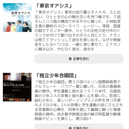
「東京オアシス」
「東京オアシス」東京の街で暮らす人々が、ふと出
会い、ひとときの心の触れ合いを持つ様子を、３話
オムニバス風の構成でゆるやかに綴った、小林聡美
主演の最新のスローライフ・ムービー。深夜、国道
の脇でナガノが一服中、ひとりの女性が走行中のト
ラックめがけて駆け出すのがふと目に入り、ナガノ
は慌ててダッシュして彼女を救い出す。なぜか喪服
姿をした女トウコは、一緒に車に乗せて、とナガノ
に頼み込み、やむなく彼は、彼女を
記事を読む
「独立少年合唱団」
「独立少年合唱団」第５０回ベルリン国際映画祭で
アルフレート・バウアー賞に輝いた、日本の青春映
画の傑作。学生運動に揺れる１９７０年代、合唱部
員の少年２人の友情と揺れ動く心を描いた。吃音に
悩む少年と、美しいボーイソプラノの声を持つ天使
のような少年。2人の友情と学生運動の波にさらされ
る思春期の心情を、四季を通じて繊細に綴った青春
映画の傑作。自主製作映画出身の緒方明監督が劇場
映画デビューを果たし、第50回ベ
記事を読む