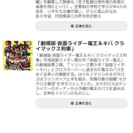
臓」を翻案して映画化（金子監督は原作者の萩尾の
承諾を得たという）。全寮制の学校で学ぶ少年4人の
役を、いずれも女優が演じ、さらに高山みなみ、
佐々木望、村田博美らが声を吹き替え
記事を読む
「劇場版 仮面ライダー電王＆キバ クラ
イマックス刑事」
「劇場版 仮面ライダー電王＆キバ クライマックス刑
事」平成仮面ライダー第８作「仮面ライダー電王」
の劇場版第２弾。ＴＶシリーズ第９作「仮面ライダ
ーキバ」とクロスオーバーし盗まれた電王のパスを
めぐる争いが展開する。はぐれイマジンのネガタロ
スはファンガイアと手を組み、究極の悪の組織“ネガ
タロス軍団”を作ろうとしていた。ネガタロスはデン
ライナーのオーナーから予備の電王のパスを盗み出
し、世界をイマジンのものにし
記事を読む