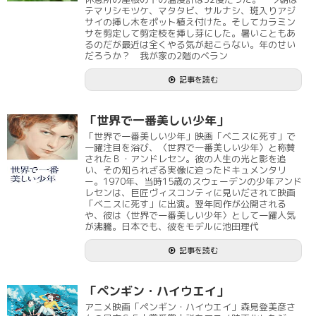
テマリシモツケ、マタタビ、サルナシ、斑入りアジ
サイの挿し木をポット植え付けた。そしてカラミン
サを剪定して剪定枝を挿し芽にした。暑いこともあ
るのだが最近は全くやる気が起こらない。年のせい
だろうか？ 我が家の2階のベラン
記事を読む
「世界で一番美しい少年」
「世界で一番美しい少年」映画「ベニスに死す」で
一躍注目を浴び、〈世界で一番美しい少年〉と称賛
されたＢ・アンドレセン。彼の人生の光と影を追
い、その知られざる実像に迫ったドキュメンタリ
ー。1970年、当時15歳のスウェーデンの少年アンド
レセンは、巨匠ヴィスコンティに見いだされて映画
「ベニスに死す」に出演。翌年同作が公開される
や、彼は〈世界で一番美しい少年〉として一躍人気
が沸騰。日本でも、彼をモデルに池田理代
記事を読む
「ペンギン・ハイウエイ」
アニメ映画「ペンギン・ハイウエイ」森見登美彦さ