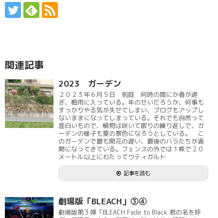
関連記事
2023 ガーデン
２０２３年６月５日 前庭 何時の間にか春が過
ぎ、梅雨に入っている。年のせいだろうか、何事も
すっかりやる気が失せてしまい、ブログもアップし
ないままになってしまっている。それでも自然って
面白いもので、植物は咲いて散りの繰り返しで、ガ
ーデンの様子も夏の景色になろうとしている。 こ
のガーデンで最も開花の遅い、最後のバラたちが満
開になってきている。フェンスの外では１株で２０
メートル以上にわたってウティガルト
記事を読む
劇場版「BLEACH」③④
劇場版第３弾「BLEACH Fade to Black 君の名を呼