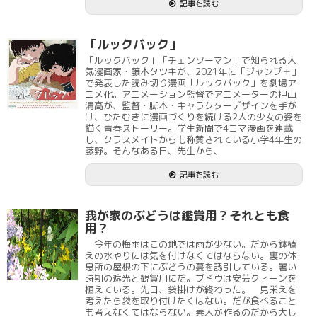
記事を読む
「ルックバック」
「ルックバック」「チェンソーマン」で知られる人
気漫画家・藤本タツキが、2021年に「ジャンプ＋」
で発表した読み切り漫画「ルックバック」を劇場ア
ニメ化。アニメーション監督でアニメーターの押山
清高が、監督・脚本・キャラクターデザインを手が
け、ひたむきに漫画づくりを続ける2人の少女の姿を
描く青春ストーリー。学生新聞で4コマ漫画を連載
し、クラスメイトからも称賛されている小学4年生の
藤野。そんなある日、先生から、
記事を読む
我が家のぶどうは鑑賞用？それとも食
用？
今年の梅雨はこの地では雨が少ない。だから鉢植
えの水やりには気を付けなくてはならない。裏の休
息所の屋根の下にぶどうの蔓を誘引している。暑い
時期の遮光と観賞用にだ。ブドウは安芸クィーンを
植えている。先日、袋掛けが終わった。 見栄えを
考えたら袋を取り付けたくはない。だが食べること
も考えなくてはならない。素人が作るのだから大し