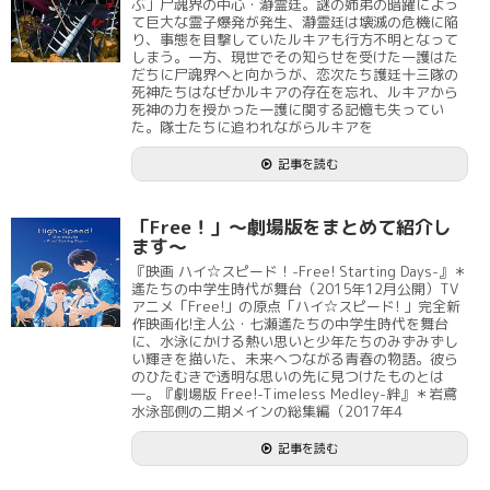
ぶ」尸魂界の中心・瀞霊廷。謎の姉弟の暗躍によっ
て巨大な霊子爆発が発生、瀞霊廷は壊滅の危機に陥
り、事態を目撃していたルキアも行方不明となって
しまう。一方、現世でその知らせを受けた一護はた
だちに尸魂界へと向かうが、恋次たち護廷十三隊の
死神たちはなぜかルキアの存在を忘れ、ルキアから
死神の力を授かった一護に関する記憶も失ってい
た。隊士たちに追われながらルキアを
記事を読む
「Free！」～劇場版をまとめて紹介し
ます～
『映画 ハイ☆スピード！-Free! Starting Days-』＊
遙たちの中学生時代が舞台（2015年12月公開）TV
アニメ「Free!」の原点「ハイ☆スピード! 」完全新
作映画化!主人公・七瀬遙たちの中学生時代を舞台
に、水泳にかける熱い思いと少年たちのみずみずし
い輝きを描いた、未来へつながる青春の物語。彼ら
のひたむきで透明な思いの先に見つけたものとは
―。『劇場版 Free!-Timeless Medley-絆』＊岩鳶
水泳部側の二期メインの総集編（2017年4
記事を読む