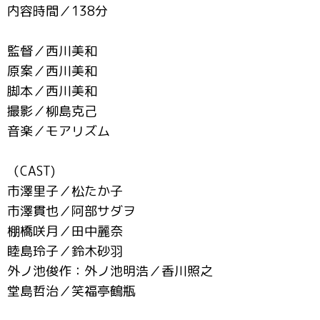
内容時間／138分
監督／西川美和
原案／西川美和
脚本／西川美和
撮影／柳島克己
音楽／モアリズム
（CAST)
市澤里子／松たか子
市澤貫也／阿部サダヲ
棚橋咲月／田中麗奈
睦島玲子／鈴木砂羽
外ノ池俊作：外ノ池明浩／香川照之
堂島哲治／笑福亭鶴瓶