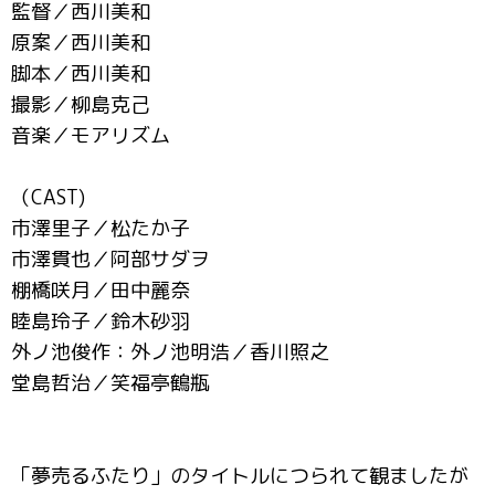
監督／西川美和
原案／西川美和
脚本／西川美和
撮影／柳島克己
音楽／モアリズム
（CAST)
市澤里子／松たか子
市澤貫也／阿部サダヲ
棚橋咲月／田中麗奈
睦島玲子／鈴木砂羽
外ノ池俊作：外ノ池明浩／香川照之
堂島哲治／笑福亭鶴瓶
「夢売るふたり」のタイトルにつられて観ましたが