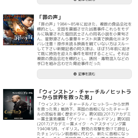
「罪の声」
「罪の声」1984～85年に起きた、複数の食品会社を
標的とし、全国を震撼させた凶悪事件これらをモデ
ルに執筆された塩田武士さんの同名小説を小栗旬さ
ん、星野源さんら豪華キャスト共演で映画化※ネタ
バレ注意！原作未読＆映画を観ていない方はスルー
して下さい新聞記者の阿久津は、ほぼ35年前に起き
て既に時効を迎えた事件を取材することに。それは
複数の食品会社を標的とし、誘拐・毒物混入などの
手口を組み合わせた脅迫事件だった
記事を読む
「ウィンストン・チャーチル／ヒットラ
ーから世界を救った男」
「ウィンストン・チャーチル／ヒットラーから世界
を救った男」戦時下、英国の首相になったチャーチ
ルの苦悩を描く歴史ドラマ。第90回(2017)アカデミ
ー賞主演男優賞「ゲイリー・オールドマン」第90回
(2017)アカデミー賞メイク・ヘアスタイリング賞
1940年5月、イギリス。野党の攻撃を受けて辞任し
たチェンバレン前首相に代わり、新たに首相になっ