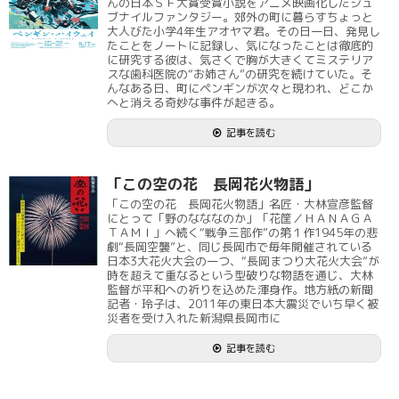
んの日本ＳＦ大賞受賞小説をアニメ映画化したジュ
ブナイルファンタジー。郊外の町に暮らすちょっと
大人びた小学4年生アオヤマ君。その日一日、発見し
たことをノートに記録し、気になったことは徹底的
に研究する彼は、気さくで胸が大きくてミステリア
スな歯科医院の“お姉さん”の研究を続けていた。そ
んなある日、町にペンギンが次々と現われ、どこか
へと消える奇妙な事件が起きる。
記事を読む
「この空の花 長岡花火物語」
「この空の花 長岡花火物語」名匠・大林宣彦監督
にとって「野のなななのか」「花筐／ＨＡＮＡＧＡ
ＴＡＭＩ」へ続く“戦争三部作”の第１作1945年の悲
劇“長岡空襲”と、同じ長岡市で毎年開催されている
日本3大花火大会の一つ、“長岡まつり大花火大会”が
時を超えて重なるという型破りな物語を通じ、大林
監督が平和への祈りを込めた渾身作。地方紙の新聞
記者・玲子は、2011年の東日本大震災でいち早く被
災者を受け入れた新潟県長岡市に
記事を読む