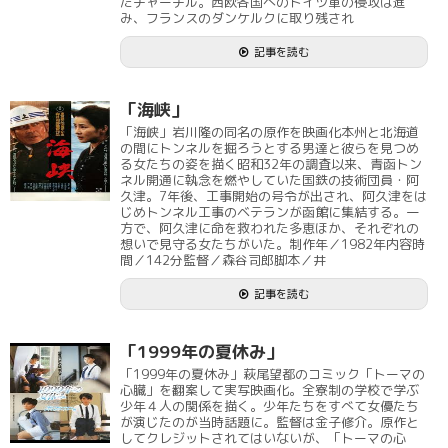
たチャーチル。西欧各国へのドイツ軍の侵攻は進
み、フランスのダンケルクに取り残され
記事を読む
「海峡」
「海峡」岩川隆の同名の原作を映画化本州と北海道
の間にトンネルを掘ろうとする男達と彼らを見つめ
る女たちの姿を描く昭和32年の調査以来、青函トン
ネル開通に執念を燃やしていた国鉄の技術団員・阿
久津。7年後、工事開始の号令が出され、阿久津をは
じめトンネル工事のベテランが函館に集結する。一
方で、阿久津に命を救われた多恵ほか、それぞれの
想いで見守る女たちがいた。制作年／1982年内容時
間／142分監督／森谷司郎脚本／井
記事を読む
「1999年の夏休み」
「1999年の夏休み」萩尾望都のコミック「トーマの
心臓」を翻案して実写映画化。全寮制の学校で学ぶ
少年４人の関係を描く。少年たちをすべて女優たち
が演じたのが当時話題に。監督は金子修介。原作と
してクレジットされてはいないが、「トーマの心