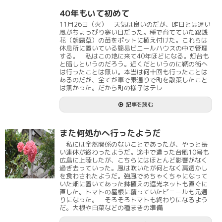
40年もいて初めて
11月26日（火） 天気は良いのだが、昨日とは違い
風がちょっぴり寒い日だった。種で育てていた銀銭
花（朝露草）の苗をポットに植え付けた。これらは
休息所に置いている簡易ビニールハウスの中で管理
する。 私はこの地に来て40年ほどになる。灯台も
と暗しというのだろう。近くだというのに鞆の街へ
は行ったことは無い。本当は何十回も行ったことは
あるのだが、全てが車で素通りで町を散策したこと
は無かった。だから町の様子はテレ
記事を読む
また何処かへ行ったようだ
私には全然関係のないことであったが、やっと長
い連休が終わったようだ。途中で遭った台風10号も
広島に上陸したが、こちらにはほとんど影響がなく
過ぎ去っていった。風は吹いたが何となく肩透かし
を食わされたようだ。強風でめちゃくちゃになって
いた畑に置いてあった鉢植えの遮光ネットも直ぐに
直した。トマトの屋根に覆っていたビニールも元通
りになった。 そろそろトマトも終わりになるよう
だ。大根や白菜などの種まきの準備