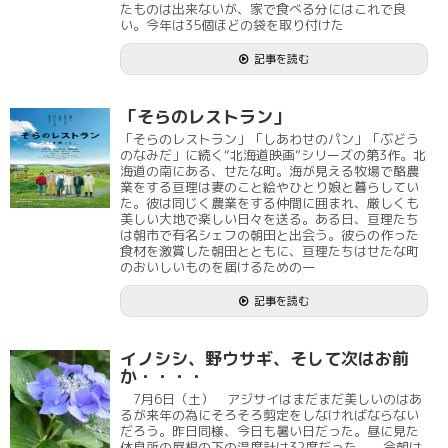
たものは出来ないが、家で食べる分にはこれで良
い。今年は35個ほどの袋を取り付けた
記事を読む
「そらのレストラン」
「そらのレストラン」「しあわせのパン」「ぶどう
のなみだ」に続く“北海道映画”シリーズの第3作。北
海道の南にある、せたな町。海が見える牧場で酪農
業をする亘理は妻のこと絵やひとり娘と暮らしてい
た。彼は同じく農業をする仲間に囲まれ、厳しくも
美しい大地で楽しい日々を送る。ある日、亘理たち
は朝市で有名シェフの朝田と出会う。彼らの作った
食材を激賞した朝田とともに、亘理たちはせたな町
のおいしいものを届けるための一
記事を読む
イノシシ、野ウサギ、そして次はお前
か・・・・
7月6日（土） アジサイはまだまだ美しいのはあ
るが来年の為にそろそろ剪定をしなければならない
だろう。昨日同様、今日も暑い日だった。昼に見た
休息所の屋根の下の温度計は32度だった。 今朝は