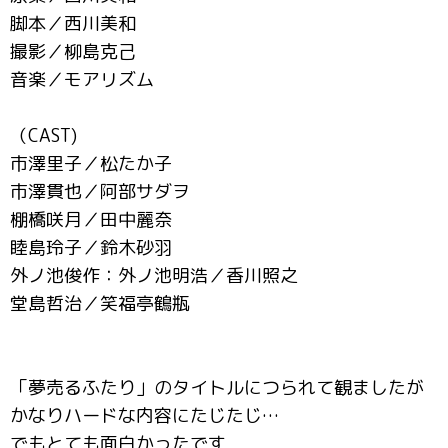
脚本／西川美和
撮影／柳島克己
音楽／モアリズム
（CAST)
市澤里子／松たか子
市澤貫也／阿部サダヲ
棚橋咲月／田中麗奈
睦島玲子／鈴木砂羽
外ノ池俊作：外ノ池明浩／香川照之
堂島哲治／笑福亭鶴瓶
「夢売るふたり」のタイトルにつられて観ましたが
かなりハードな内容にたじたじ…
でもとても面白かったです