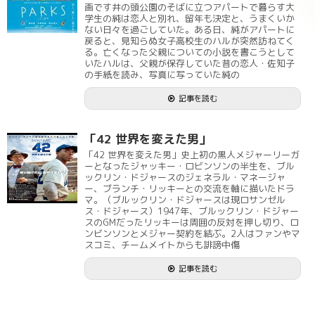
画です井の頭公園のそばに立つアパートで暮らす大
学生の純は恋人と別れ、留年も決定と、うまくいか
ない日々を過ごしていた。ある日、純がアパートに
戻ると、見知らぬ女子高校生のハルが突然訪ねてく
る。亡くなった父親についての小説を書こうとして
いたハルは、父親が保存していた昔の恋人・佐知子
の手紙を読み、写真に写っていた純の
記事を読む
「42 世界を変えた男」
「42 世界を変えた男」史上初の黒人メジャーリーガ
ーとなったジャッキー・ロビンソンの半生を、ブル
ックリン・ドジャースのジェネラル・マネージャ
ー、ブランチ・リッキーとの交流を軸に描いたドラ
マ。（ブルックリン・ドジャースは現ロサンゼル
ス・ドジャース）1947年、ブルックリン・ドジャー
スのGMだったリッキーは周囲の反対を押し切り、ロ
ンビンソンとメジャー契約を結ぶ。2人はファンやマ
スコミ、チームメイトからも誹謗中傷
記事を読む