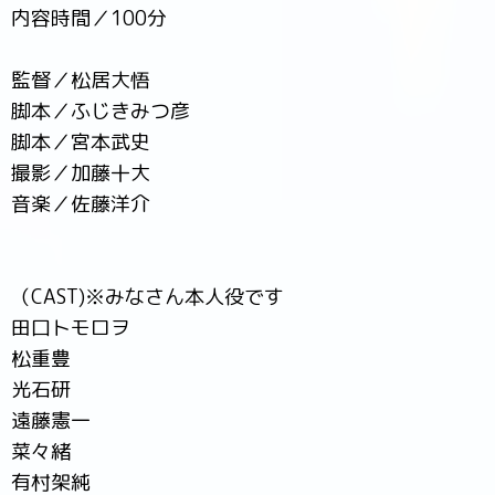
内容時間／100分
監督／松居大悟
脚本／ふじきみつ彦
脚本／宮本武史
撮影／加藤十大
音楽／佐藤洋介
（CAST)※みなさん本人役です
田口トモロヲ
松重豊
光石研
遠藤憲一
菜々緒
有村架純