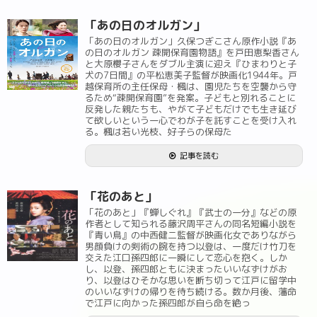
「あの日のオルガン」
「あの日のオルガン」久保つぎこさん原作小説『あ
の日のオルガン 疎開保育園物語』を戸田恵梨香さん
と大原櫻子さんをダブル主演に迎え『ひまわりと子
犬の7日間』の平松恵美子監督が映画化1944年。戸
越保育所の主任保母・楓は、園児たちを空襲から守
るため“疎開保育園”を発案。子どもと別れることに
反発した親たちも、やがて子どもだけでも生き延び
て欲しいという一心でわが子を託すことを受け入れ
る。楓は若い光枝、好子らの保母た
記事を読む
「花のあと」
「花のあと」『蝉しぐれ』『武士の一分』などの原
作者として知られる藤沢周平さんの同名短編小説を
『青い鳥』の中西健二監督が映画化女でありながら
男顔負けの剣術の腕を持つ以登は、一度だけ竹刀を
交えた江口孫四郎に一瞬にして恋心を抱く。しか
し、以登、孫四郎ともに決まったいいなずけがお
り、以登はひそかな思いを断ち切って江戸に留学中
のいいなずけの帰りを待ち続ける。数か月後、藩命
で江戸に向かった孫四郎が自ら命を絶っ