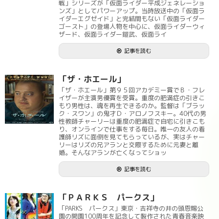
戦」シリーズが「仮面ライダー平成ジェネレーショ
ンズ」としてパワーアップ。当時放送中の「仮面ラ
イダーエグゼイド」と完結間もない「仮面ライダー
ゴースト」の登場人物を中心に、仮面ライダーウィ
ザード、仮面ライダー鎧武、仮面ライ
記事を読む
「ザ・ホエール」
「ザ・ホエール」第９５回アカデミー賞でＢ・フレ
イザーが主演男優賞を受賞。重度の肥満症の引きこ
もり男性は、魂を再生できるのか。監督は「ブラッ
ク・スワン」の鬼才Ｄ・アロノフスキー。40代の男
性教師チャーリーは重度の肥満症で自宅に引きこも
り、オンラインで仕事をする毎日。唯一の友人の看
護師リズに面倒を見てもらっているが、実はチャー
リーはリズの兄アランと交際するために元妻と離
婚。そんなアランが亡くなってショッ
記事を読む
「ＰＡＲＫＳ パークス」
「PARKS パークス」東京・吉祥寺の井の頭恩賜公
園の開園100周年を記念して製作された青春音楽映