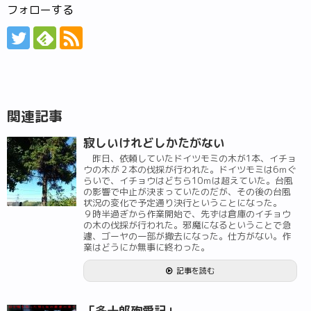
フォローする
関連記事
寂しいけれどしかたがない
昨日、依頼していたドイツモミの木が1本、イチョ
ウの木が２本の伐採が行われた。ドイツモミは6ｍぐ
らいで、イチョウはどちら10ｍは超えていた。台風
の影響で中止が決まっていたのだが、その後の台風
状況の変化で予定通り決行ということになった。
９時半過ぎから作業開始で、先ずは倉庫のイチョウ
の木の伐採が行われた。邪魔になるということで急
遽、ゴーヤの一部が撤去になった。仕方がない。作
業はどうにか無事に終わった。
記事を読む
「多十郎殉愛記」