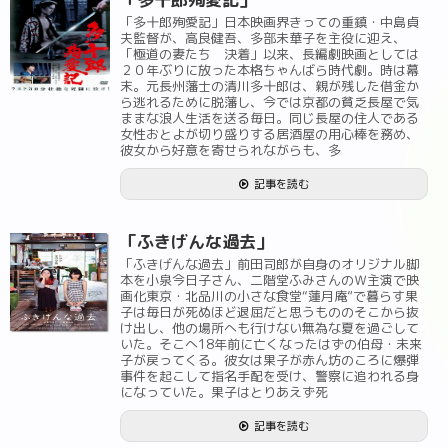
「多十郎殉愛記」日本映画界きっての重鎮・中島貞
夫監督が、高良健吾、多部未華子を主役に迎え、
「極道の妻たち 決着」以来、長編劇映画としては
２０年ぶりに放った本格ちゃんばら時代劇。時は幕
末。元長州藩士の清川多十郎は、親が残した借金か
ら逃れるために脱藩し、今では京都の貧乏長屋で気
ままな浪人生活を送る毎日。同じ長屋の住人である
女性おとよが切り盛りする居酒屋の用心棒を務め、
彼女から好意を寄せられながらも、多
記事を読む
「ふきげんな過去」
「ふきげんな過去」前田司郎が自身のオリジナル脚
本を小泉今日子さん、二階堂ふみさんのＷ主演で映
画化東京・北品川の小さな食堂“蓮月庵”で暮らす果
子は毎日が死ぬほど退屈だと思うもののそこから抜
け出し、他の場所へも行けない無為な夏を過ごして
いた。そこへ18年前に亡くなったはずの伯母・未来
子が戻ってくる。彼女は果子が赤ん坊のころに爆弾
事件を起こして指名手配を受け、警察に追われる身
になっていた。果子はとりあえず死
記事を読む