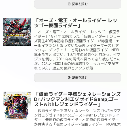
記事を読む
「オーズ・電王・オールライダー レッ
ツゴー仮面ライダー」
「オーズ・電王・オールライダー レッツゴー仮面ラ
イダー」1971年に始まった「仮面ライダー」シリー
ズ誕生40周年記念作歴代仮面ライダーが総登場！モ
ールイマジンと戦っていた仮面ライダーオーズとア
ンクは、デンライナーで現われた仮面ライダーNEW
電王たちと出会い、1971年の過去へと向かう。イマ
ジンを倒し、2011年の現代へ戻ってきた彼らだった
が、なんと日本は悪の秘密結社ショッカーに支配さ
れていた。過去の世界でアンクが落
記事を読む
「仮面ライダー平成ジェネレーションズ
Dr.パックマン対エグゼイド&amp;ゴー
ストwithレジェンドライダー」
「仮面ライダー平成ジェネレーションズ Dr.パックマ
ン対エグゼイド&amp;ゴーストwithレジェンドライ
ダー」最新作の仮面ライダーと前作の仮面ライダー
が共演する「仮面ライダー×仮面ライダー MOVIE大