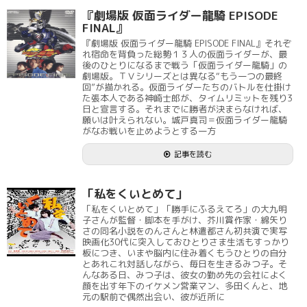
『劇場版 仮面ライダー龍騎 EPISODE
FINAL』
『劇場版 仮面ライダー龍騎 EPISODE FINAL』それぞ
れ宿命を背負った総勢１３人の仮面ライダーが、最
後のひとりになるまで戦う「仮面ライダー龍騎」の
劇場版。ＴＶシリーズとは異なる“もう一つの最終
回”が描かれる。仮面ライダーたちのバトルを仕掛け
た張本人である神崎士郎が、タイムリミットを残り3
日と宣言する。それまでに勝者が決まらなければ、
願いは叶えられない。城戸真司＝仮面ライダー龍騎
がなお戦いを止めようとする一方
記事を読む
「私をくいとめて」
「私をくいとめて」「勝手にふるえてろ」の大九明
子さんが監督・脚本を手がけ、芥川賞作家・綿矢り
さの同名小説をのんさんと林遣都さん初共演で実写
映画化30代に突入しておひとりさま生活もすっかり
板につき、いまや脳内に住み着くもうひとりの自分
とあれこれ対話しながら、毎日を生きるみつ子。そ
んなある日、みつ子は、彼女の勤め先の会社によく
顔を出す年下のイケメン営業マン、多田くんと、地
元の駅前で偶然出会い、彼が近所に