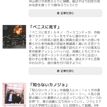
沖山瑛介が突然ふらりと帰郷。紘はやはり旧友の岩
井光彦を誘って10数年ぶりに3人で
記事を読む
「ベニスに死す」
「ベニスに死す」ルキノ・ヴィスコンティが、作曲
家グスタフ・マーラーをモデルに描かれたトーマ
ス・マンの同名小説を基に映画化美少年への思いを
募らせた老作曲家の苦悩を格調高く描いた文芸ドラ
マ。水の都ヴェニスを保養で訪れたドイツの高名な
老作曲家アッシェンバッハは、母親とともにホテル
に滞在するポーランド人の美少年タジオに出会い、
思わず心を奪われる。それ以来、彼はタジオに恋焦
がれながら、彼の後を付け回すように
記事を読む
「知らないカノジョ」
「知らないカノジョ」中島健人とｍｉｌｅｔが共演
したファンタスティックラブストーリー。人気小説
家は隣にいた最愛の人と出会っていない“もう一つの
世界”で、愛の試練に立ち向かっていく。リクとミナ
ミは大学時代に出会い、ひと目惚れして結婚。8年