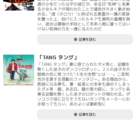
通の少年だったはずの彼だが、ある日“死神”と名乗
る少女ルキアが現われたことで運命が大きく動き始
める。“虚（ホロウ）”と呼ばれる悪霊が一護の家族
を襲った上、助けに入ったルキアも瀕死の重傷を負
い、彼女は最後の手段として本来人間に譲ってはい
けない死神の力を一護に与えたのだ
記事を読む
「TANG タング」
「TANG タング」妻に捨てられたダメ男と、記憶を
無くした迷子のポンコツロボット。２人の迷子が大
冒険の先に見つけた“人生の宝物”とは……。二宮和
也が主演する感動のファンタジー。ある理由から、
医師になる夢も、妻・絵美との未来も諦めてしまっ
たダメ男・健。ある日、健の家の庭に、タングと名
乗る記憶を無くした迷子のロボットが現われる。ポ
ンコツで役に立ちそうもないタングをメーカーに引
き取ってもらい、あわよくば最新型に
記事を読む