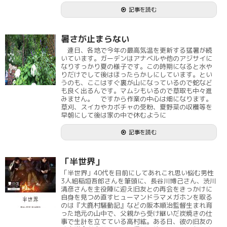
記事を読む
暑さが止まらない
連日、各地で今年の最高気温を更新する猛暑が続
いています。ガーデンはアナベルや他のアジサイに
なりすっかり夏の様子です。この時期になると水や
りだけでして後はほったらかしにしています。とい
うのも、ここはすぐ裏が山になっているので蛇など
も良く出るんです。マムシもいるので草取も中々進
みません。 ですから作業の中心は畑になります。
草刈、スイカやカボチャの受粉、夏野菜の収穫等を
早朝にして後は家の中で休むように
記事を読む
「半世界」
「半世界」40代を目前にしてあれこれ思い悩む男性
3人組稲垣吾郎さんを筆頭に、長谷川博己さん、渋川
清彦さんを主役陣に迎え旧友との再会をきっかけに
自身を見つめ直すヒューマンドラマメガホンを取る
のは『大鹿村騒動記』などの阪本順治監督生まれ育
った地元の山中で、父親から受け継いだ炭焼きの仕
事で生計を立てている高村紘。ある日、彼の旧友の