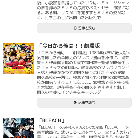
後、小説家を目指していたリクは、ミュージシャン
の夢を諦めたミナミの応援でベストセラー作家にな
る。ある朝、リクが目を覚ますとミナミの姿がな
く、打ち合わせに出向いた出版社で
記事を読む
「今日から俺は！！劇場版」
「今日から俺は！！劇場版」1980年代末に絶大な人
気を博した西森博之のツッパリ漫画を原作に、賀来
賢人と伊藤健太郎の共演で福田雄一監督が映像化し
たＴＶドラマの劇場版。軟葉高校のツッパリコンビ
三橋と伊藤がかつて激闘を繰り広げた不良の巣窟・
開久高校の一角に、極悪で知られる隣町の北根壊高
校が間借りすることになった。北根壊で番を張る柳
と大嶽は、現在番長不在の開久をやすやすと制圧、
開久の生徒にインチキなキーホルダ
記事を読む
「BLEACH」
「BLEACH」久保帯人さんの人気漫画「BLEACH」を
実写映画化。幼いころに母を亡くし、父と2人の妹と
暮らしていた高校生・一護。幽霊が見える以外は普