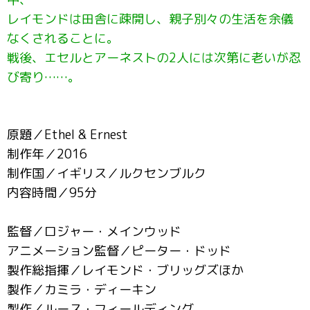
レイモンドは田舎に疎開し、親子別々の生活を余儀
なくされることに。
戦後、エセルとアーネストの2人には次第に老いが忍
び寄り……。
原題／Ethel & Ernest
制作年／2016
制作国／イギリス／ルクセンブルク
内容時間／95分
監督／ロジャー・メインウッド
アニメーション監督／ピーター・ドッド
製作総指揮／レイモンド・ブリッグズほか
製作／カミラ・ディーキン
製作／ルース・フィールディング