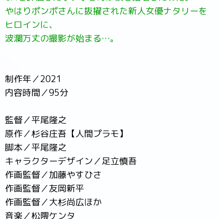
やはりポンポさんに抜擢された新人女優ナタリーを
ヒロインに、
波瀾万丈の撮影が始まる…。
制作年／2021
内容時間／95分
監督／平尾隆之
原作／杉谷庄吾【人間プラモ】
脚本／平尾隆之
キャラクターデザイン／足立慎吾
作画監督／加藤やすひさ
作画監督／友岡新平
作画監督／大杉尚広ほか
音楽／松隈ケンタ