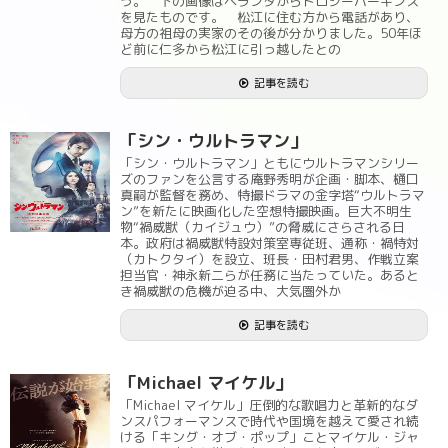
う。 下の画像はベランダからドロシーパーキンス
を見たものです。 松江に住む方から電話があり、
母方の祖母の実家のその後が分かりました。50年ほ
ど前に仁多から松江に引っ越したとの
記事を読む
「シン・ウルトラマン」
「シン・ウルトラマン」ともにウルトラマンシリー
ズのファンを公言する庵野秀明が企画・脚本、樋口
真嗣が監督を務め、特撮ドラマの金字塔“ウルトラマ
ン”を新たに映画化した空想特撮映画。巨大不明生
物“禍威獣（カイジュウ）”の脅威にさらされる日
本。政府は禍威獣特設対策室専従班、通称・禍特対
（カトクタイ）を設立、班長・田村君男、作戦立案
担当官・神永新二らが任務に当たっていた。あると
き禍威獣の危機が迫る中、大気圏外か
記事を読む
「Michael マイケル」
「Michael マイケル」圧倒的な歌唱力と革新的なダ
ンスパフォーマンスで時代や国境を越えて愛され続
ける「キング・オブ・ポップ」ことマイケル・ジャ