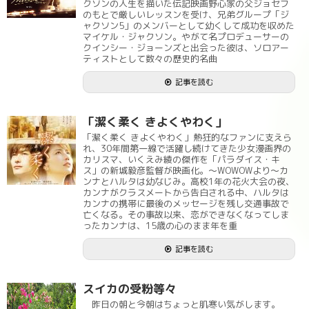
クソンの人生を描いた伝記映画野心家の父ジョセフ
のもとで厳しいレッスンを受け、兄弟グループ「ジ
ャクソン5」のメンバーとして幼くして成功を収めた
マイケル・ジャクソン。やがて名プロデューサーの
クインシー・ジョーンズと出会った彼は、ソロアー
ティストとして数々の歴史的名曲
記事を読む
「潔く柔く きよくやわく」
「潔く柔く きよくやわく」熱狂的なファンに支えら
れ、30年間第一線で活躍し続けてきた少女漫画界の
カリスマ、いくえみ綾の傑作を「パラダイス・キ
ス」の新城毅彦監督が映画化。～WOWOWより～カ
ンナとハルタは幼なじみ。高校1年の花火大会の夜、
カンナがクラスメートから告白される中、ハルタは
カンナの携帯に最後のメッセージを残し交通事故で
亡くなる。その事故以来、恋ができなくなってしま
ったカンナは、15歳の心のまま年を重
記事を読む
スイカの受粉等々
昨日の朝と今朝はちょっと肌寒い気がします。