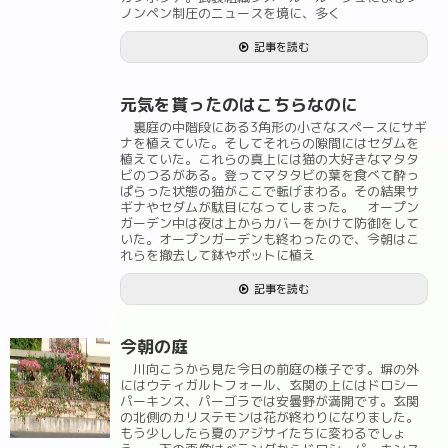
ノンペン制圧のニュースを境に、多く
記事を読む
元気を貰ったのはこちらなのに
裏庭の中階段にある3角形の小さなスペースにサギ
ナを植えていた。そしてそれらの隙間にはセダムを
植えていた。これらの真上には猫の大好きなマタタ
ビのつるがある。登ってマタタビの葉を食べて酔っ
ぱらった状態の猫がここで転げまわる。その結果サ
ギナやセダムが駄目になってしまった。 オープン
ガーデン中は夜は上からカバーをかけて防御をして
いた。オープンガーデンも終わったので、今朝はこ
れらを撤去して鉢やポットに植え
記事を読む
今朝の庭
川向こうから見た今日の前庭の様子です。塀の外
にはウティガルトフォール、玄関の上にはドロシー
パーキンス、パーゴラでは安曇野が満開です。玄関
の北側のカリステモンは花が終わりになりました。
もう少ししたら夏のアジサイたちに変わるでしょ