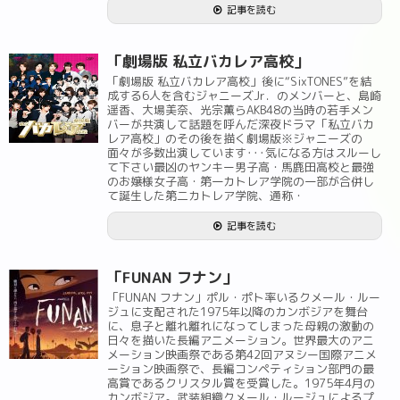
記事を読む
「劇場版 私立バカレア高校」
「劇場版 私立バカレア高校」後に“SixTONES”を結
成する6人を含むジャニーズJr．のメンバーと、島崎
遥香、大場美奈、光宗薫らAKB48の当時の若手メン
バーが共演して話題を呼んだ深夜ドラマ「私立バカ
レア高校」のその後を描く劇場版※ジャニーズの
面々が多数出演しています･･･気になる方はスルーし
て下さい最凶のヤンキー男子高・馬鹿田高校と最強
のお嬢様女子高・第一カトレア学院の一部が合併し
て誕生した第二カトレア学院、通称・
記事を読む
「FUNAN フナン」
「FUNAN フナン」ポル・ポト率いるクメール・ルー
ジュに支配された1975年以降のカンボジアを舞台
に、息子と離れ離れになってしまった母親の激動の
日々を描いた長編アニメーション。世界最大のアニ
メーション映画祭である第42回アヌシー国際アニメ
ーション映画祭で、長編コンペティション部門の最
高賞であるクリスタル賞を受賞した。1975年4月の
カンボジア。武装組織クメール・ルージュによるプ