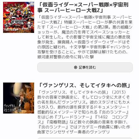
「仮面ライダー×スーパー戦隊×宇宙刑
事 スーパーヒーロー大戦Z」
「仮面ライダー×スーパー戦隊×宇宙刑事 スーパーヒ
ーロー大戦Z」特撮スーパーヒーローが夢の共演を果
たす「スーパーヒーロー大戦」の第2弾。悪の組織シ
ョッカーが、魔法の力を得てスペースショッカーと
して新生した。その影響で宇宙全域に魔法の暴走現
象が発生、操真晴人＝仮面ライダーウィザードはそ
の原因と疑われ、十文字撃＝宇宙刑事ギャバンから
攻撃を受けることに。やがて誤解は解けたものの、
銀河連邦警察の命令に背いた撃
記事を読む
「ヴァンゲリス、そしてイタキへの旅」
「ヴァンゲリス、そしてイタキへの旅」（2013）
数々の音楽で映画史に、そしてロック史に大きくそ
の名を刻んだヴァンゲリス。彼のスタジオにもカメ
ラが入り、創作の源を探求するドキュメンタリー！
感動的なメインテーマで知られる『炎のランナー』
をはじめ『ブレードランナー』『1492 コロンブ
ス』『南極物語』など数々の映画の音楽を手掛け、
『炎のランナー』ではアカデミー作曲賞に輝いた作
曲家でシンセサイザー奏者のヴァンゲリ