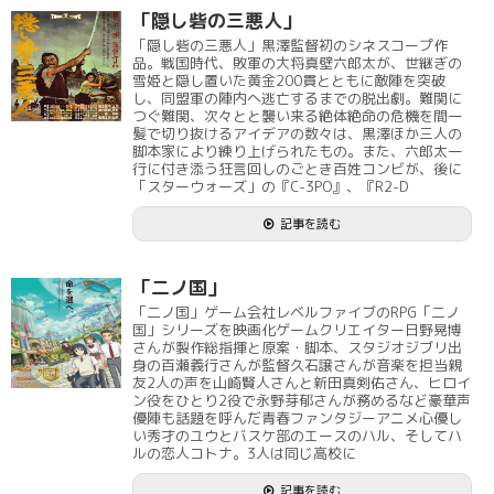
「隠し砦の三悪人」
「隠し砦の三悪人」黒澤監督初のシネスコープ作
品。戦国時代、敗軍の大将真壁六郎太が、世継ぎの
雪姫と隠し置いた黄金200貫とともに敵陣を突破
し、同盟軍の陣内へ逃亡するまでの脱出劇。難関に
つぐ難関、次々とと襲い来る絶体絶命の危機を間一
髪で切り抜けるアイデアの数々は、黒澤ほか三人の
脚本家により練り上げられたもの。また、六郎太一
行に付き添う狂言回しのごとき百姓コンビが、後に
「スターウォーズ」の『C-3PO』、『R2-D
記事を読む
「二ノ国」
「二ノ国」ゲーム会社レベルファイブのRPG「二ノ
国」シリーズを映画化ゲームクリエイター日野晃博
さんが製作総指揮と原案・脚本、スタジオジブリ出
身の百瀬義行さんが監督久石譲さんが音楽を担当親
友2人の声を山崎賢人さんと新田真剣佑さん、ヒロイ
ン役をひとり2役で永野芽郁さんが務めるなど豪華声
優陣も話題を呼んだ青春ファンタジーアニメ心優し
い秀才のユウとバスケ部のエースのハル、そしてハ
ルの恋人コトナ。3人は同じ高校に
記事を読む