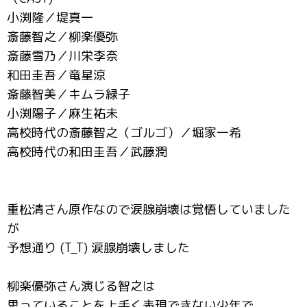
小渕隆／堤真一
斎藤智之／柳楽優弥
斎藤雪乃／川栄李奈
和田圭吾／竜星涼
斎藤智美／キムラ緑子
小渕陽子／麻生祐未
高校時代の斎藤智之（ゴルゴ）／堀家一希
高校時代の和田圭吾／武藤潤
重松清さん原作なので涙腺崩壊は覚悟していました
が
予想通り (T_T) 涙腺崩壊しました
柳楽優弥さん演じる智之は
思っていることを上手く表現できない少年で