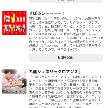
まぼろしーーーー！
3月10日（火） 何時の間にかウグイスの鳴き声が
聞こえる季節になっていた。サクランボ、アンズ、
花桃、沈丁花、椿も咲いている。メジロ、シジュウ
カラたち、野鳥も毎日庭にやって来る。クリスマス
ローズは相変わらずこの時期の主役を譲らない。
だが不安な落ち着かない日々が過ぎている。1月の時
点でまさかこのようなたくさんの感染者を出すとは
想像だにしなかった。 そのうちに終焉するだろう
と思っていたので、今年のオープン
記事を読む
九龍ジェネリックロマンス」
「九龍ジェネリックロマンス」眉月じゅんの人気コ
ミックを、吉岡里帆と水上恒司のＷ主演で映画化。
誰もがなぜか懐かしさを感じる街・九龍（クーロ
ン）を舞台に展開するミステリーラブロマンス。香
港の懐かしさあふれる街・九龍城砦の不動産屋で働
く鯨井令子は先輩社員の工藤発に恋をしていた。し
かしある日、工藤と立ち寄った金魚茶館の店員に工
藤の恋人と間違われる。さらに、令子が偶然みつけ
た1枚の写真には、工藤と一緒に自分