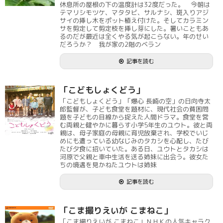
休息所の屋根の下の温度計は32度だった。 今朝は
テマリシモツケ、マタタビ、サルナシ、斑入りアジ
サイの挿し木をポット植え付けた。そしてカラミン
サを剪定して剪定枝を挿し芽にした。暑いこともあ
るのだが最近は全くやる気が起こらない。年のせい
だろうか？ 我が家の2階のベラン
記事を読む
「こどもしょくどう」
「こどもしょくどう」「爆心 長崎の空」の日向寺太
郎監督が、子ども食堂を題材に、現代社会の貧困問
題を子どもの目線から捉えた人間ドラマ。食堂を営
む両親と健やかに暮らす小学5年生のユウト。彼と両
親は、母子家庭の母親に育児放棄され、学校でいじ
めにも遭っている幼なじみのタカシを心配し、たび
たび夕食に招いていた。ある日、ユウトとタカシは
河原で父親と車中生活を送る姉妹に出会う。彼女た
ちの境遇を見かねたユウトは姉妹
記事を読む
「こま撮りえいが こまねこ」
「こま撮りえいが こまねこ」ＮＨＫの人気キャラク