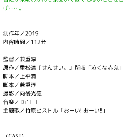
げ……。
制作年／2019
内容時間／112分
監督／兼重淳
原作／重松清『せんせい。』所収「泣くな赤鬼」
脚本／上平満
脚本／兼重淳
撮影／向後光徳
音楽／Ｄi’ｌｌ
主題歌／竹原ピストル「おーい! おーい!!」
（CAST)