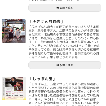
記事を読む
「ふきげんな過去」
「ふきげんな過去」前田司郎が自身のオリジナル脚
本を小泉今日子さん、二階堂ふみさんのＷ主演で映
画化東京・北品川の小さな食堂“蓮月庵”で暮らす果
子は毎日が死ぬほど退屈だと思うもののそこから抜
け出し、他の場所へも行けない無為な夏を過ごして
いた。そこへ18年前に亡くなったはずの伯母・未来
子が戻ってくる。彼女は果子が赤ん坊のころに爆弾
事件を起こして指名手配を受け、警察に追われる身
になっていた。果子はとりあえず死
記事を読む
「しゃぼん玉」
「しゃぼん玉」乃南アサさんの同名小説を林遣都さ
んと市原悦子さんの共演で映画化東伸児監督の劇場
映画初監督作品親の愛情を知らずに育ち、女性や老
人ばかりを狙った強盗傷害事件を繰り返していた青
年・翔人。ある日、人を刺して逃亡していた彼は、
迷い込んだ宮崎の山深い村で、けがをしていた老女