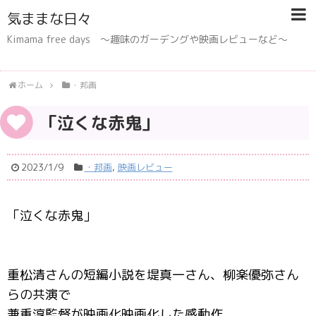
気ままな日々
Kimama free days 〜趣味のガーデングや映画レビューなど〜
ホーム
・邦画
「泣くな赤鬼」
2023/1/9
・邦画
,
映画レビュー
「泣くな赤鬼」
重松清さんの短編小説を堤真一さん、柳楽優弥さん
らの共演で
兼重淳監督が映画化映画化した感動作。