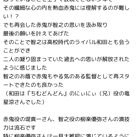
その繊細な心の内を熱血赤鬼には理解するのが難し
い！？
でも再会した赤鬼が智之の思いを汲み取り
最後の願いを叶えてあげた
そのことで智之は高校時代のライバル和田とも会う
ことができ
二人の凝り固まっていた過去への思いが解放された
ように感じました
智之のお蔭で赤鬼もやる気のある監督として再スタ
ートできたのも良かった
（和田は『ちむどんどん』のにぃにぃ（兄）役の竜
星涼さんでした）
赤鬼役の堤真一さん、智之役の柳楽優弥さんの演技
力は流石です
特に柳楽優弥さんは一見大雑把に演じているように