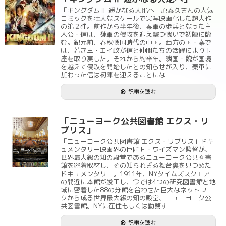
「キングダムⅡ 遥かなる大地へ」原泰久さんの人気
コミックを壮大なスケールで実写映画化した超大作
の第２弾。前作から半年後、秦軍の歩兵となった主
人公・信は、魏軍の侵攻を迎え撃つ戦いで初陣に臨
む。紀元前、春秋戦国時代の中国。西方の国・秦で
は、若き王・エイ政が信と仲間たちの活躍により玉
座を取り戻した。それから約半年。隣国・魏が国境
を越えて侵攻を開始したとの知らせが入り、秦軍に
加わった信は初陣を迎えることにな
記事を読む
「ニューヨーク公共図書館 エクス・リ
ブリス」
「ニューヨーク公共図書館 エクス・リブリス」ドキ
ュメンタリー映画界の巨匠Ｆ・ワイズマン監督が、
世界最大級の知の殿堂であるニューヨーク公共図書
館を密着取材し、その知られざる舞台裏を見つめた
ドキュメンタリー。1911年、NYタイムズスクエア
の間近に本館が竣工し、今では4つの研究図書館と地
域に密着した88の分館を合わせた巨大なネットワー
クから成る世界最大級の知の殿堂、ニューヨーク公
共図書館。NYに在住もしくは勤務す
記事を読む