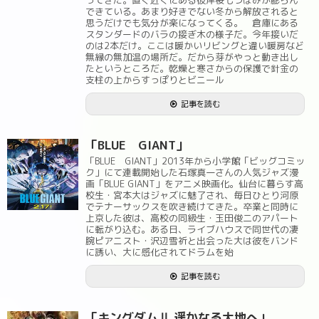
ってきた。直ぐ近くにある彼岸桜もつぼみが膨らん
できている。あまり好きでない冬から解放されると
思うだけでも気分が楽になってくる。 倉庫にある
スタンダードのバラの接ぎ木の様子だ。今年接いだ
のは2本だけ。ここは暖かいリビングと違い暖房など
無縁の無加温の場所だ。だから芽がやっと動き出し
たというところだ。乾燥と寒さからの保護で針金の
支柱の上からすっぽりとビニール
記事を読む
「BLUE GIANT」
「BLUE GIANT」2013年から小学館「ビッグコミッ
ク」にて連載開始した石塚真一さんの人気ジャズ漫
画「BLUE GIANT」をアニメ映画化。仙台に暮らす高
校生・宮本大はジャズに魅了され、毎日ひとり河原
でテナーサックスを吹き続けてきた。卒業と同時に
上京した彼は、高校の同級生・玉田俊二のアパート
に転がり込む。ある日、ライブハウスで同世代の凄
腕ピアニスト・沢辺雪祈と出会った大は彼をバンド
に誘い、大に感化されてドラムを始
記事を読む
「キングダムⅡ 遥かなる大地へ」