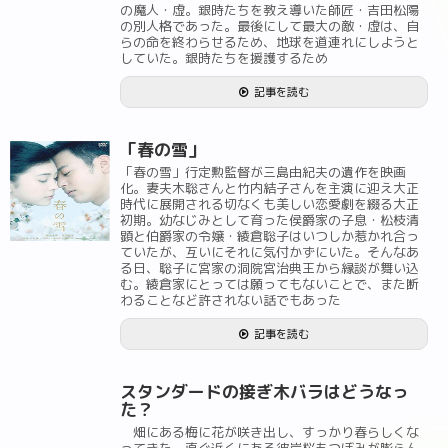
の魔人・虚。銀時たちを教え導いた師匠・吉田松陽
の別人格であった。最後にして最大の敵・虚は、自
らの命を終わらせるため、地球を道連れにしようと
していた。銀時たちを援護するため
記事を読む
「春の雪」
「春の雪」行定勲監督が三島由紀夫の遺作を映画
化。妻夫木聡さんと竹内結子さんを主演に迎え大正
時代に展開される切なくも美しい恋愛劇を綴る大正
初期。幼なじみとして育った侯爵家の子息・松枝清
顕と伯爵家の令嬢・綾倉聡子はいつしか惹かれ合っ
ていたが、互いにそれに気付かずにいた。そんなあ
る日、聡子に宮家の洞院宮治典王から縁談が舞い込
む。綾倉家にとっては願ってもないことで、また断
わることなど許されない話でもあった
記事を読む
スタンダードの接ぎ木バラはどうなっ
た？
畑にある梅に花が咲き出し、すっかり春らしくな