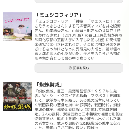
「ミュジコフィリア」
「ミュジコフィリア」「神童」「マエストロ！」の
さそうあきらさんによる同名音楽マンガを井之脇海
さん、松本穂香さん、山崎育三郎さんの共演で「時
をかける少女」（2010年版）の谷口正晃監督が実写
映画化京都の芸術大学に入学した朔は強引に現代音
楽研究会に引き込まれるが、そこには朔が音楽を遠
ざけるきっかけとなった異母兄の大成と、朔が憧れ
る大成の恋人の小夜がいた。子どものころから物の
形や色が音として頭の中で鳴ってい
記事を読む
「蜘蛛巣城」
「蜘蛛巣城」巨匠・黒澤明監督が１９５７年に発
表。Ｗ・シェイクスピアの戯曲「マクベス」を翻案
して、欲望から主を殺し、ある城の城主になってい
く戦国武将の悲劇を描いた叙事詩。戦国時代。蜘蛛
巣城の城主、都築国春は謀反に対抗して篭城を開
始。2人の武将、鷲津武時と三木義明の活躍で形勢は
逆転するが、嵐の中を城へ急ぐ彼らは出くわした謎
の老女から、武時が最終的に蜘蛛巣城の城主になる
こと、義明の子が武時に続いて同城の