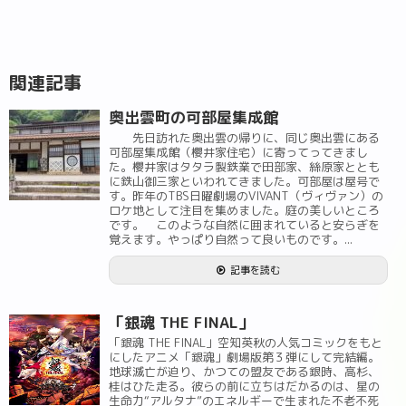
関連記事
奥出雲町の可部屋集成館
先日訪れた奥出雲の帰りに、同じ奥出雲にある
可部屋集成館（櫻井家住宅）に寄ってってきまし
た。櫻井家はタタラ製鉄業で田部家、絲原家ととも
に鉄山御三家といわれてきました。可部屋は屋号で
す。昨年のTBS日曜劇場のVIVANT（ヴィヴァン）の
ロケ地として注目を集めました。庭の美しいところ
です。 このような自然に囲まれていると安らぎを
覚えます。やっぱり自然って良いものです。...
記事を読む
「銀魂 THE FINAL」
「銀魂 THE FINAL」空知英秋の人気コミックをもと
にしたアニメ「銀魂」劇場版第３弾にして完結編。
地球滅亡が迫り、かつての盟友である銀時、高杉、
桂はひた走る。彼らの前に立ちはだかるのは、星の
生命力“アルタナ”のエネルギーで生まれた不老不死