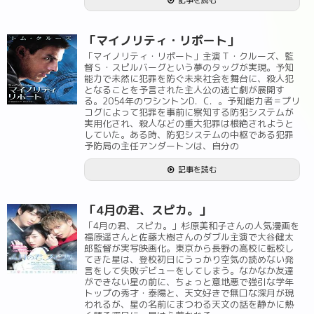
記事を読む
「マイノリティ・リポート」
「マイノリティ・リポート」主演Ｔ・クルーズ、監
督Ｓ・スピルバーグという夢のタッグが実現。予知
能力で未然に犯罪を防ぐ未来社会を舞台に、殺人犯
となることを予言された主人公の逃亡劇が展開す
る。2054年のワシントンD．C．。予知能力者＝プリ
コグによって犯罪を事前に察知する防犯システムが
実用化され、殺人などの重大犯罪は根絶されようと
していた。ある時、防犯システムの中枢である犯罪
予防局の主任アンダートンは、自分の
記事を読む
「4月の君、スピカ。」
「4月の君、スピカ。」杉原美和子さんの人気漫画を
福原遥さんと佐藤大樹さんのダブル主演で大谷健太
郎監督が実写映画化。東京から長野の高校に転校し
てきた星は、登校初日にうっかり空気の読めない発
言をして失敗デビューをしてしまう。なかなか友達
ができない星の前に、ちょっと意地悪で強引な学年
トップの秀才・泰陽と、天文好きで無口な深月が現
われるが、星の名前にまつわる天文の話を静かに熱