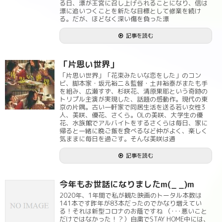
る日、漂が王宮に召し上げられることになり、信は
漂に追いつくことを新たな目標として修業を続け
る。だが、ほどなく深い傷を負った漂
記事を読む
「片思い世界」
「片思い世界」「花束みたいな恋をした」のコン
ビ、脚本家・坂元裕二＆監督・土井裕泰がまたも手
を組み、広瀬すず、杉咲花、清原果耶という奇跡の
トリプル主演が実現した、話題の感動作。現代の東
京の片隅。古い一軒家で同居生活を送る若い女性3
人、美咲、優花、さくら。OLの美咲、大学生の優
花、水族館でアルバイトをするさくらは毎日、家に
帰ると一緒に晩ご飯を食べるなど仲がよく、楽しく
気ままに毎日を過ごす。そんな美咲は通
記事を読む
今年もお世話になりましたm(_ _)m
2020年、1年間で私が観た映画のトータル本数は
141本です昨年が83本だったのでかなり増えてい
る！それは新型コロナのお蔭ですね （･･･悪いこと
だけではなかった！？）自粛でSTAY HOME中には、