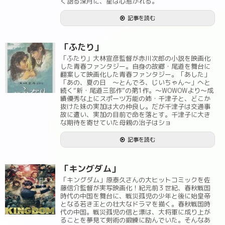
く語る深月に、星は心惹かれる。
記事を読む
「ふたり」
「ふたり」大林宣彦監督が赤川次郎の小説を映画化
した青春ファンタジー。自身の故郷・尾道を舞台に
翻案して映画化した青春ファンタジー。「あした」
「あの、夏の日 ～とんでろ、じいちゃん～」へと
続く“新・尾道三部作”の第1作。～WOWOWより～成
績優秀な上にスポーツ万能の姉・千津子と、どこか
抜けた妹の実加は大の仲良し。だが千津子は交通事
故に遭い、実加の目前で命を落とす。千津子に大き
な期待を寄せていた母親の治子はショ
記事を読む
「キングダム」
「キングダム」原泰久さんの大ヒットコミックを佐
藤信介監督が実写映画化！紀元前３世紀、春秋戦国
時代の中国を舞台に、戦災孤児の少年と後に始皇帝
となる若き王との壮大なドラマを描く。春秋戦国時
代の中国。戦災孤児の信と漂は、大将軍に成り上が
ることを夢見て剣術の鍛練に励んでいた。そんなあ