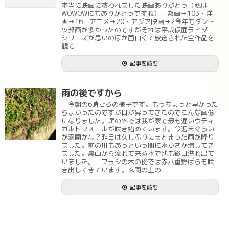
本当に映画に救われました映画ありがとう（私は
WOWOWにもありがとうですね）・邦画→103・洋
画→16・アニメ→20・アジア映画→2今年もダント
ツ邦画が多かったのですがそれは平成仮面ライダー
シリーズが思いのほか面白くて放送された全作品を
観て
記事を読む
雨の後ですから
今朝の6時ごろの様子です。もうちょっと早かった
らよかったのですが日が昇ってきたのでこんな画像
になりました。塀の外では我が家で最も遅いウティ
ガルトフォールが咲き始めています。今週末ぐらい
が満開かな？昨日は久しぶりにまとまった雨が降り
ました。前の川もあっという間に水かさが増してき
ました。裏山から流れて来る水で池も終日溢れ出て
いました。 ブラシの木の傍では赤八重野ばらも咲
き出してきています。玄関の上の
記事を読む