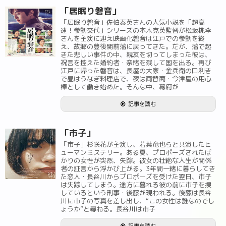
「居眠り磐音」
「居眠り磐音」佐伯泰英さんの人気小説を「超高
速！参勤交代」シリーズの本木克英監督が松坂桃李
さんを主演に迎え映画化磐音は江戸での参勤を終
え、故郷の豊後関前藩に戻ってきた。だが、藩で起
きた悲しい事件の中、親友を切ってしまった彼は、
祝言を控えた婚約者・奈緒を残して国を出る。再び
江戸に帰った磐音は、長屋の大家・金兵衛の口利き
で昼はうなぎ料理店で、夜は両替商・今津屋の用心
棒として働き始めた。そんな中、幕府が
記事を読む
「市子」
「市子」杉咲花が主演し、若葉竜也らと共演したヒ
ューマンミステリー。ある夏、プロポーズされたば
かりの女性が突然、失踪。彼女の壮絶な人生が関係
者の証言から浮かび上がる。3年間一緒に暮らしてき
た恋人・長谷川からプロポーズを受けた翌日、市子
は失踪してしまう。途方に暮れる彼の前に市子を捜
しているという刑事・後藤が現われる。後藤は長谷
川に市子の写真を差し出し、“この女性は誰なのでし
ょうか”と尋ねる。長谷川は市子