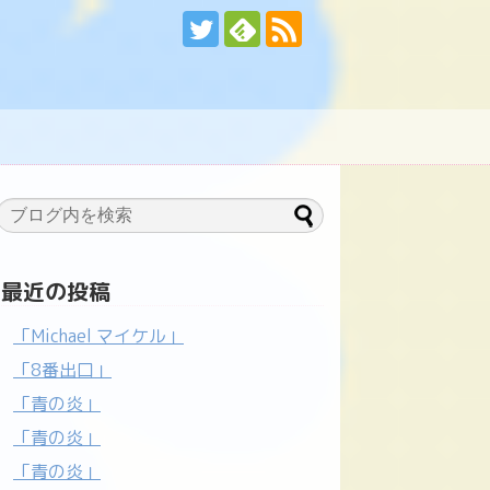
最近の投稿
「Michael マイケル」
「8番出口」
「青の炎」
「青の炎」
「青の炎」