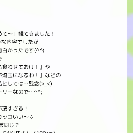
めて～」観てきました！
カな内容でしたが
白かったです(^^)
で
も食わせておけ！』や
が埼玉になるわ！』などの
しては…残念(>_<)
リーなので…^^;
が凄すぎる！
カッコいい～♡
ぼ同じ？