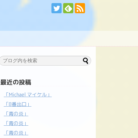
最近の投稿
「Michael マイケル」
「8番出口」
「青の炎」
「青の炎」
「青の炎」