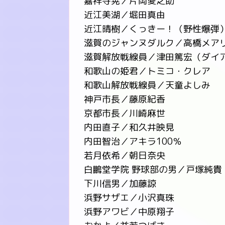
嘉祥寺晃／片岡愛之助
近江美湖／堀田真由
近江晴樹／くっきー！（野性爆弾
滋賀のジャンヌダルク／高橋メア
滋賀解放戦線員／津田篤宏（ダイ
和歌山の姫君／トミコ・クレア
和歌山解放戦線員／天童よしみ
神戸市長／藤原紀香
京都市長／川崎麻世
内田直子／和久井映見
内田智治／アキラ100％
若月依希／朝日奈央
白鵬堂学院 野球部の男／戸塚純貴
下川信男／加藤諒
浜野サザエ／小沢真珠
浜野アワビ／中原翔子