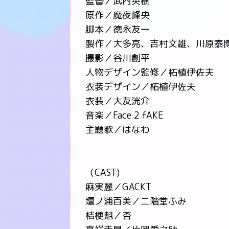
監督／武内英樹
原作／魔夜峰央
脚本／徳永友一
製作／大多亮、吉村文雄、川原泰
撮影／谷川創平
人物デザイン監修／柘植伊佐夫
衣装デザイン／柘植伊佐夫
衣装／大友洸介
音楽／Face 2 fAKE
主題歌／はなわ
（CAST)
麻実麗／GACKT
壇ノ浦百美／二階堂ふみ
桔梗魁／杏