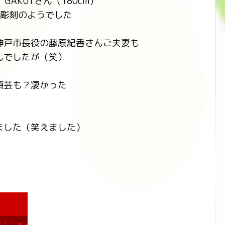
GAKUTさん（180cm）
で彫刻のようでした
神戸市長役の藤原紀香さんご夫妻も
んでしたが（笑）
顔芸も？凄かった
ました（笑えました）