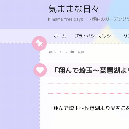
気ままな日々
Kimama free days 〜趣味のガー
ホーム
プライバシーポリシー
リ
ホーム
・邦画
「翔んで埼玉～琵琶湖よ
「翔んで埼玉～琵琶湖より愛をこ