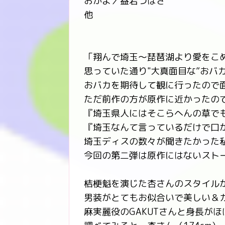
おかよ／益若つばさ
他
「翔んで埼玉～琵琶湖より愛をこ
思っていた通り"大真面目な”おバ
おバカを期待して観に行ったので面
ただ前作の方が原作に近かったの
『埼玉県人にはそこらへんの草で
『埼玉なんて言っているだけで口
埼玉ディスの数々が聞きたかった私と
今回の第二弾は原作にはないストー
桔梗魁を演じた杏さんのスタイル
男装がとてもお似合いで美しい＆
麻実麗役のGAKUTさんと身長がほ