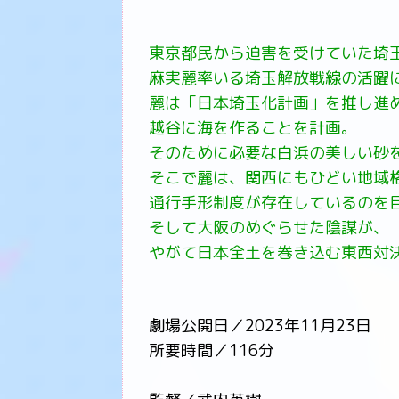
東京都民から迫害を受けていた埼
麻実麗率いる埼玉解放戦線の活躍
麗は「日本埼玉化計画」を推し進
越谷に海を作ることを計画。
そのために必要な白浜の美しい砂
そこで麗は、関西にもひどい地域
通行手形制度が存在しているのを
そして大阪のめぐらせた陰謀が、
やがて日本全土を巻き込む東西対
劇場公開日／2023年11月23日
所要時間／116分