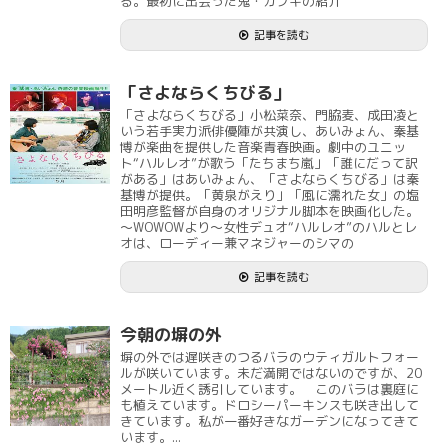
る。最初に出会った鬼・カブキの紹介
記事を読む
「さよならくちびる」
「さよならくちびる」小松菜奈、門脇麦、成田凌と
いう若手実力派俳優陣が共演し、あいみょん、秦基
博が楽曲を提供した音楽青春映画。劇中のユニッ
ト“ハルレオ”が歌う「たちまち嵐」「誰にだって訳
がある」はあいみょん、「さよならくちびる」は秦
基博が提供。「黄泉がえり」「風に濡れた女」の塩
田明彦監督が自身のオリジナル脚本を映画化した。
～WOWOWより～女性デュオ“ハルレオ”のハルとレ
オは、ローディー兼マネジャーのシマの
記事を読む
今朝の塀の外
塀の外では遅咲きのつるバラのウティガルトフォー
ルが咲いています。未だ満開ではないのですが、20
メートル近く誘引しています。 このバラは裏庭に
も植えています。ドロシーパーキンスも咲き出して
きています。私が一番好きなガーデンになってきて
います。...