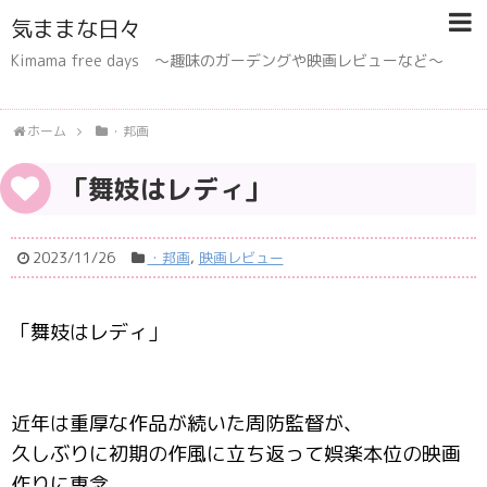
気ままな日々
Kimama free days 〜趣味のガーデングや映画レビューなど〜
ホーム
・邦画
「舞妓はレディ」
2023/11/26
・邦画
,
映画レビュー
「舞妓はレディ」
近年は重厚な作品が続いた周防監督が、
久しぶりに初期の作風に立ち返って娯楽本位の映画
作りに専念。