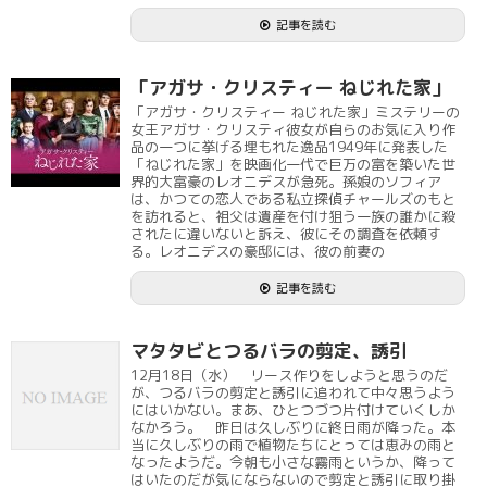
記事を読む
「アガサ・クリスティー ねじれた家」
「アガサ・クリスティー ねじれた家」ミステリーの
女王アガサ・クリスティ彼女が自らのお気に入り作
品の一つに挙げる埋もれた逸品1949年に発表した
「ねじれた家」を映画化一代で巨万の富を築いた世
界的大富豪のレオニデスが急死。孫娘のソフィア
は、かつての恋人である私立探偵チャールズのもと
を訪れると、祖父は遺産を付け狙う一族の誰かに殺
されたに違いないと訴え、彼にその調査を依頼す
る。レオニデスの豪邸には、彼の前妻の
記事を読む
マタタビとつるバラの剪定、誘引
12月18日（水） リース作りをしようと思うのだ
が、つるバラの剪定と誘引に追われて中々思うよう
にはいかない。まあ、ひとつづつ片付けていくしか
なかろう。 昨日は久しぶりに終日雨が降った。本
当に久しぶりの雨で植物たちにとっては恵みの雨と
なったようだ。今朝も小さな霧雨というか、降って
はいたのだが気にならないので剪定と誘引に取り掛