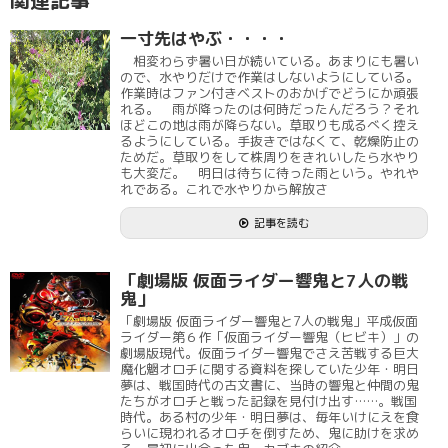
関連記事
一寸先はやぶ・・・・
相変わらず暑い日が続いている。あまりにも暑い
ので、水やりだけで作業はしないようにしている。
作業時はファン付きベストのおかげでどうにか頑張
れる。 雨が降ったのは何時だったんだろう？それ
ほどこの地は雨が降らない。草取りも成るべく控え
るようにしている。手抜きではなくて、乾燥防止の
ためだ。草取りをして株周りをきれいしたら水やり
も大変だ。 明日は待ちに待った雨という。やれや
れである。これで水やりから解放さ
記事を読む
「劇場版 仮面ライダー響鬼と7人の戦
鬼」
「劇場版 仮面ライダー響鬼と7人の戦鬼」平成仮面
ライダー第６作「仮面ライダー響鬼（ヒビキ）」の
劇場版現代。仮面ライダー響鬼でさえ苦戦する巨大
魔化魍オロチに関する資料を探していた少年・明日
夢は、戦国時代の古文書に、当時の響鬼と仲間の鬼
たちがオロチと戦った記録を見付け出す……。戦国
時代。ある村の少年・明日夢は、毎年いけにえを食
らいに現われるオロチを倒すため、鬼に助けを求め