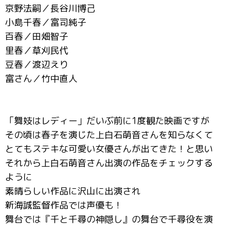
京野法嗣／長谷川博己
小島千春／富司純子
百春／田畑智子
里春／草刈民代
豆春／渡辺えり
富さん／竹中直人
「舞妓はレディー」だいぶ前に1度観た映画ですが
その頃は春子を演じた上白石萌音さんを知らなくて
とてもステキな可愛い女優さんが出てきた！と思い
それから上白石萌音さん出演の作品をチェックする
ように
素晴らしい作品に沢山に出演され
新海誠監督作品では声優も！
舞台では『千と千尋の神隠し』の舞台で千尋役を演