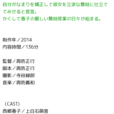
自分がなまりを矯正して彼女を立派な舞妓に仕立て
てみせると宣言。
かくして春子の厳しい舞妓修業の日々が始まる。
制作年／2014
内容時間／136分
監督／周防正行
脚本／周防正行
撮影／寺田緑郎
音楽／周防義和
（CAST)
西郷春子／上白石萌音