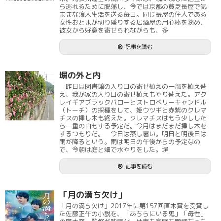
ら逃れるために脱藩し、今では京都の貧乏長屋で気
ままな浪人生活を送る毎日。同じ長屋の住人である
女性おとよが切り盛りする居酒屋の用心棒を務め、
彼女から好意を寄せられながらも、多
記事を読む
塀の外と内
昨日は図書館の入り口の寄せ植えの一部を植え替
え、我が家の入り口の寄せ植えもやり替えた。アク
レイギアブラックバローとストロベリーキャンドル
（トーチ）の採種をして、姫ウツギと赤紫のクレマ
チスの挿し木も終えた。クレマチスはもう少しした
ら一重の白もする予定だ。今月はまだまだ挿し木を
するつもりだ。 今日は蒸し暑い。明日と明後日は
雨が降るという。雨は明日の午後からの予定なの
で、今朝は庭と畑で水やりをした。塀
記事を読む
「月の満ち欠け」
「月の満ち欠け」2017年に第157回直木賞を受賞し
た佐藤正午の小説を、「あちらにいる鬼」「母性」