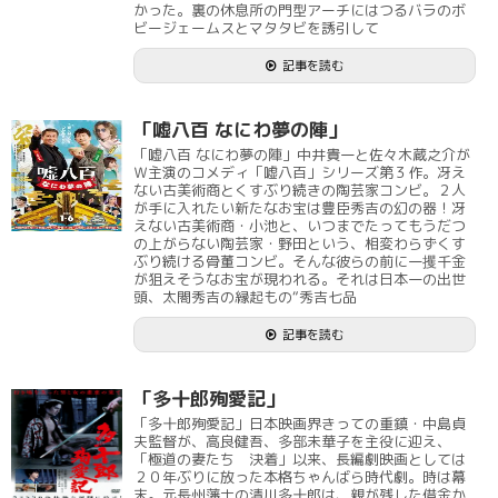
かった。裏の休息所の門型アーチにはつるバラのボ
ビージェームスとマタタビを誘引して
記事を読む
「嘘八百 なにわ夢の陣」
「嘘八百 なにわ夢の陣」中井貴一と佐々木蔵之介が
Ｗ主演のコメディ「嘘八百」シリーズ第３作。冴え
ない古美術商とくすぶり続きの陶芸家コンビ。２人
が手に入れたい新たなお宝は豊臣秀吉の幻の器！冴
えない古美術商・小池と、いつまでたってもうだつ
の上がらない陶芸家・野田という、相変わらずくす
ぶり続ける骨董コンビ。そんな彼らの前に一攫千金
が狙えそうなお宝が現われる。それは日本一の出世
頭、太閤秀吉の縁起もの“秀吉七品
記事を読む
「多十郎殉愛記」
「多十郎殉愛記」日本映画界きっての重鎮・中島貞
夫監督が、高良健吾、多部未華子を主役に迎え、
「極道の妻たち 決着」以来、長編劇映画としては
２０年ぶりに放った本格ちゃんばら時代劇。時は幕
末。元長州藩士の清川多十郎は、親が残した借金か