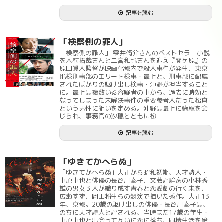
記事を読む
「検察側の罪人」
「検察側の罪人」 雫井脩介さんのベストセラー小説
を木村拓哉さんと二宮和也さんを迎え『関ヶ原』の
原田眞人監督が映画化都内で殺人事件が発生、東京
地検刑事部のエリート検事・最上と、刑事部に配属
されたばかりの駆け出し検事・沖野が担当すること
に。最上は複数いる容疑者の中から、過去に時効と
なってしまった未解決事件の重要参考人だった松倉
という男性に狙いを定める。沖野は最上に聴取を命
じられ、事務官の沙穂とともに松
記事を読む
「ゆきてかへらぬ」
「ゆきてかへらぬ」大正から昭和初期、天才詩人・
中原中也と俳優の長谷川泰子、文芸評論家の小林秀
雄の男女３人が織り成す青春と恋愛劇の行く末を、
広瀬すず、岡田将生らの競演で描いた秀作。大正13
年、京都。20歳の駆け出しの俳優・長谷川泰子は、
のちに天才詩人と評される、当時まだ17歳の学生・
中原中也と出会って互いに恋に落ち、同棲生活を始