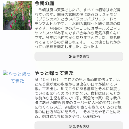
今朝の庭
今朝は良い天気でしたが、すべての植物は未だ濡
れています。前庭の玄関の傍にあるカリステモン
（ブラシの木）と赤いバラのリパブリック・ドゥ・
モンマルトルです。 北側の裏庭へと続く階段の様
子です。階段の左側のパーゴラにはポールズヒマラ
ヤンムスクがあるんですが去年から元気が良くない
です。今年は花付も良くありませんでした。枝も枯
れてきているのが見られます。 この後で枯れかか
っている枝を剪定しました。思ったよ
記事を読む
やっと帰ってきた
5月10日（日） コロナの見えぬ恐怖に怯えて、ほ
とんど我が家の敷地からは出ない日々が続いてい
る。ゴミ出し、川向こうにある倉庫とそれに隣接し
ている畑に行くのは仕方がない。食料はほとんどが
以前から生協を頼んでいる。緊急時の買い物は我が
町にある24時間営業のスーパーに人出の少ない早朝
に行くくらいだ。94歳の年寄りを抱えているので籠
るのは仕方がないだろう。 それでもやることはあ
る。朝は猫たちに餌をやり、6時前から
記事を読む