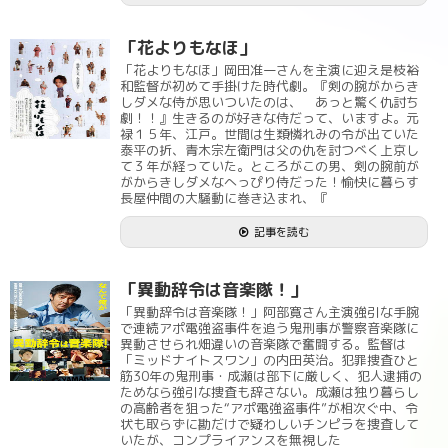
「花よりもなほ」
「花よりもなほ」岡田准一さんを主演に迎え是枝裕
和監督が初めて手掛けた時代劇。『剣の腕がからき
しダメな侍が思いついたのは、 あっと驚く仇討ち
劇！！』生きるのが好きな侍だって、いますよ。元
禄１５年、江戸。世間は生類憐れみの令が出ていた
泰平の折、青木宗左衛門は父の仇を討つべく上京し
て３年が経っていた。ところがこの男、剣の腕前が
がからきしダメなへっぴり侍だった！愉快に暮らす
長屋仲間の大騒動に巻き込まれ、『
記事を読む
「異動辞令は音楽隊！」
「異動辞令は音楽隊！」阿部寛さん主演強引な手腕
で連続アポ電強盗事件を追う鬼刑事が警察音楽隊に
異動させられ畑違いの音楽隊で奮闘する。監督は
「ミッドナイトスワン」の内田英治。犯罪捜査ひと
筋30年の鬼刑事・成瀬は部下に厳しく、犯人逮捕の
ためなら強引な捜査も辞さない。成瀬は独り暮らし
の高齢者を狙った“アポ電強盗事件”が相次ぐ中、令
状も取らずに勘だけで疑わしいチンピラを捜査して
いたが、コンプライアンスを無視した