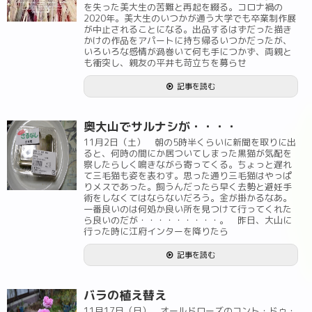
を失った美大生の苦難と再起を綴る。コロナ禍の
2020年。美大生のいつかが通う大学でも卒業制作展
が中止されることになる。出品するはずだった描き
かけの作品をアパートに持ち帰るいつかだったが、
いろいろな感情が渦巻いて何も手につかず、両親と
も衝突し、親友の平井も苛立ちを募らせ
記事を読む
奥大山でサルナシが・・・・
11月2日（土） 朝の5時半くらいに新聞を取りに出
ると、何時の間にか居ついてしまった黒猫が気配を
察したらしく鳴きながら寄ってくる。ちょっと遅れ
て三毛猫も姿を表わす。思った通り三毛猫はやっぱ
りメスであった。飼うんだったら早く去勢と避妊手
術をしなくてはならないだろう。金が掛かるなあ。
一番良いのは何処か良い所を見つけて行ってくれた
ら良いのだが・・・・・・・・・。 昨日、大山に
行った時に江府インターを降りたら
記事を読む
バラの植え替え
11月17日（日） オールドローズのコント・ドゥ・