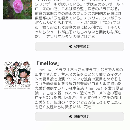
シャンボールが咲いている。1季咲きの多いオールド
ローズの中で、これは繰り返し咲きのバラになる。
前庭の玄関までの通路のフェンスの内側の花壇には
数種類のバラを植えている。アンリマルタンがテッ
ポウムシにやられてシュートが1本だけになってい
た。掘り起こして裏庭の奥に植え付けた。上手くい
ったらシュートが出るかもしれないと期待しながら
だ。 アンリマルタンの後には元気
記事を読む
「mellow」
「mellow」ドラマ「おっさんずラブ」などで人気の
田中圭さんが、主人公の花をこよなく愛するイケメ
ンの夏目役で出演イケメンで独身の夏目をめぐるも
つれた恋愛騒動を今泉力哉監督がコミカルに描いた
恋愛群像劇オシャレな生花店〈mellow〉を営む夏目
誠一。亡き父親に代わって近くのラーメン店の若き
店主となった古川木帆や、近所に住む中学生の浅井
宏美など、独身のイケメンである彼にひそかに恋心
を抱く女性たちは数多いが、花をこ
記事を読む