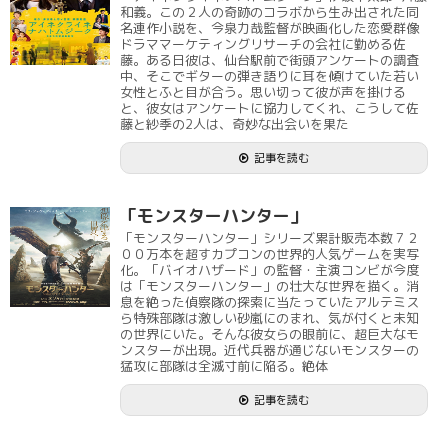
和義。この２人の奇跡のコラボから生み出された同
名連作小説を、今泉力哉監督が映画化した恋愛群像
ドラママーケティングリサーチの会社に勤める佐
藤。ある日彼は、仙台駅前で街頭アンケートの調査
中、そこでギターの弾き語りに耳を傾けていた若い
女性とふと目が合う。思い切って彼が声を掛ける
と、彼女はアンケートに協力してくれ、こうして佐
藤と紗季の2人は、奇妙な出会いを果た
記事を読む
「モンスターハンター」
「モンスターハンター」シリーズ累計販売本数７２
００万本を超すカプコンの世界的人気ゲームを実写
化。「バイオハザード」の監督・主演コンビが今度
は「モンスターハンター」の壮大な世界を描く。消
息を絶った偵察隊の探索に当たっていたアルテミス
ら特殊部隊は激しい砂嵐にのまれ、気が付くと未知
の世界にいた。そんな彼女らの眼前に、超巨大なモ
ンスターが出現。近代兵器が通じないモンスターの
猛攻に部隊は全滅寸前に陥る。絶体
記事を読む