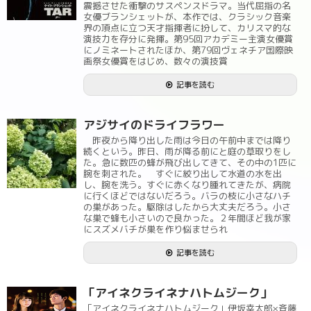
震撼させた衝撃のサスペンスドラマ。当代屈指の名
女優ブランシェットが、本作では、クラシック音楽
界の頂点に立つ天才指揮者に扮して、カリスマ的な
演技力を存分に発揮。第95回アカデミー主演女優賞
にノミネートされたほか、第79回ヴェネチア国際映
画祭女優賞をはじめ、数々の演技賞
記事を読む
アジサイのドライフラワー
昨夜から降り出した雨は今日の午前中までは降り
続くという。昨日、雨が降る前にと庭の草取りをし
た。急に数匹の蜂が飛び出してきて、その中の1匹に
腕を刺された。 すぐに絞り出して水道の水を出
し、腕を洗う。すぐに赤くなり腫れてきたが、病院
に行くほどではないだろう。バラの枝に小さなハチ
の巣があった。駆除はしたから大丈夫だろう。小さ
な巣で蜂も小さいので良かった。２年間ほど我が家
にスズメバチが巣を作り悩ませられ
記事を読む
「アイネクライネナハトムジーク」
「アイネクライネナハトムジーク」伊坂幸太郎×斉藤