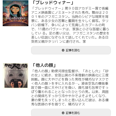
「ブレッドウィナー」
「ブレッドウィナー」第９０回アカデミー賞で長編
アニメ映画賞にノミネートされた秀作。舞台は２０
０１年のアフガニスタン。当時のシビアな現実を背
景に、ある少女の苦難と奮闘を生々しく描写。タリ
バン政権下、争いによって荒廃したカブールの町
で、11歳のパヴァーナは、家族と小さな部屋に暮ら
してい る。足の悪い父は、アフガニスタンの歴史を
美しい伝説になぞらえて話してくれていた。ある日
突然父親がタリバ ンに連行され、家
記事を読む
「他人の顔」
「他人の顔」勅使河原宏監督が、「おとし穴」「砂
の女」に続き、安部公房の不条理劇の映画化に三度
挑戦。顔に大やけどを負った男性が精巧なマスクで
＜他人の顔＞を手に入れるが…。液体空気の爆発事
故で顔一面に大やけどを負い、顔も頭も包帯ですっ
ぽり覆われることとなったひとりの男。以来、周囲
との関係もすっかり冷ややかでよそよそしくなり、
妻の愛も失ってしまったと思い込んだ彼は、ある優
秀な医師の手を借りて、精巧なマス
記事を読む