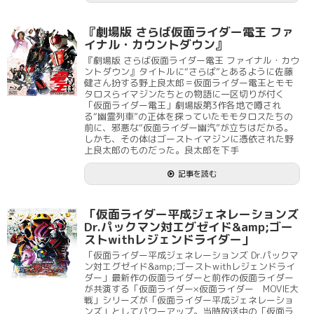
『劇場版 さらば仮面ライダー電王 ファ
イナル・カウントダウン』
『劇場版 さらば仮面ライダー電王 ファイナル・カウ
ントダウン』タイトルに“さらば”とあるように佐藤
健さん扮する野上良太郎＝仮面ライダー電王とモモ
タロスらイマジンたちとの物語に一区切りが付く
「仮面ライダー電王」劇場版第3作各地で噂され
る“幽霊列車”の正体を探っていたモモタロスたちの
前に、邪悪な“仮面ライダー幽汽”が立ちはだかる。
しかも、その体はゴーストイマジンに憑依された野
上良太郎のものだった。良太郎を下手
記事を読む
「仮面ライダー平成ジェネレーションズ
Dr.パックマン対エグゼイド&amp;ゴー
ストwithレジェンドライダー」
「仮面ライダー平成ジェネレーションズ Dr.パックマ
ン対エグゼイド&amp;ゴーストwithレジェンドライ
ダー」最新作の仮面ライダーと前作の仮面ライダー
が共演する「仮面ライダー×仮面ライダー MOVIE大
戦」シリーズが「仮面ライダー平成ジェネレーショ
ンズ」としてパワーアップ。当時放送中の「仮面ラ