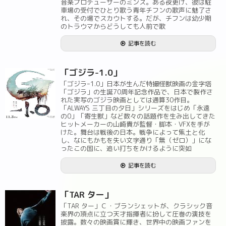
音楽プロデューサーのミンス。ある夜更け、彼は駐
車場の受付でひとり歌う青年チフンの歌声に魅了さ
れ、その場でスカウトする。だが、チフンは幼少期
のトラウマからどうしても人前で歌
記事を読む
「ゴジラ-1.0」
「ゴジラｰ1.0」日本が生んだ特撮怪獣映画の金字塔
「ゴジラ」の生誕70周年記念作品で、日本で製作さ
れた実写のゴジラ映画としては通算30作目。
「ALWAYS 三丁目の夕日」シリーズをはじめ「永遠
の0」「寄生獣」など数々の話題作を生み出してきた
ヒットメーカーの山崎貴が監督・脚本・VFXを手が
けた。舞台は戦後の日本。戦争によって焦土と化
し、なにもかもを失い文字通り「無（ゼロ）」にな
ったこの国に、追い打ちをかけるように突如
記事を読む
「TAR ター」
「TAR ター」Ｃ・ブランシェットが、クラシック音
楽界の頂点に立つ天才指揮者に扮して圧巻の演技を
披露。数々の映画賞に輝き、世界中の映画ファンを