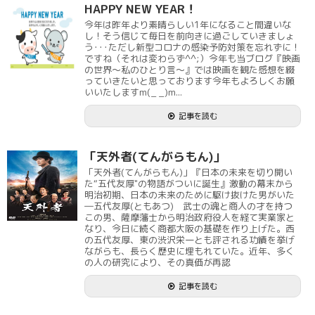
HAPPY NEW YEAR！
今年は昨年より素晴らしい1年になること間違いな
し！そう信じて毎日を前向きに過ごしていきましょ
う･･･ただし新型コロナの感染予防対策を忘れずに！
ですね（それは変わらず^^;）今年も当ブログ『映画
の世界～私のひとり言～』では映画を観た感想を綴
っていきたいと思っております今年もよろしくお願
いいたしますm(_ _)m...
記事を読む
「天外者(てんがらもん)」
「天外者(てんがらもん)」『日本の未来を切り開い
た“五代友厚"の物語がついに誕生』激動の幕末から
明治初期、日本の未来のために駆け抜けた男がいた
―五代友厚(ともあつ) 武士の魂と商人の才を持つ
この男、薩摩藩士から明治政府役人を経て実業家と
なり、今日に続く商都大阪の基礎を作り上げた。西
の五代友厚、東の渋沢栄一とも評される功績を挙げ
ながらも、長らく歴史に埋もれていた。近年、多く
の人の研究により、その真価が再認
記事を読む