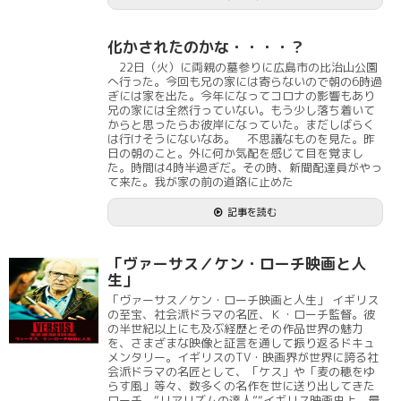
化かされたのかな・・・・？
22日（火）に両親の墓参りに広島市の比治山公園
へ行った。今回も兄の家には寄らないので朝の6時過
ぎには家を出た。今年になってコロナの影響もあり
兄の家には全然行っていない。もう少し落ち着いて
からと思ったらお彼岸になっていた。まだしばらく
は行けそうにないなあ。 不思議なものを見た。昨
日の朝のこと。外に何か気配を感じて目を覚まし
た。時間は4時半過ぎだ。その時、新聞配達員がやっ
て来た。我が家の前の道路に止めた
記事を読む
「ヴァーサス／ケン・ローチ映画と人
生」
「ヴァーサス／ケン・ローチ映画と人生」 イギリス
の至宝、社会派ドラマの名匠、Ｋ・ローチ監督。彼
の半世紀以上にも及ぶ経歴とその作品世界の魅力
を、さまざまな映像と証言を通して振り返るドキュ
メンタリー。イギリスのTV・映画界が世界に誇る社
会派ドラマの名匠として、「ケス」や「麦の穂をゆ
らす風」等々、数多くの名作を世に送り出してきた
ローチ。“リアリズムの達人”“イギリス映画史上、最