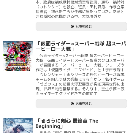
本。政府は禍威獣特設対策室専従班、通称・禍特対
（カトクタイ）を設立、班長・田村君男、作戦立案
担当官・神永新二らが任務に当たっていた。あると
き禍威獣の危機が迫る中、大気圏外か
記事を読む
「仮面ライダー×スーパー戦隊 超スーパ
ーヒーロー大戦」
「仮面ライダー×スーパー戦隊 超スーパーヒーロー
大戦」仮面ライダーとスーパー戦隊のクロスオーバ
ーが展開する「スーパーヒーロー大戦」シリーズ今
作では「仮面ライダーエグゼイド」と「宇宙戦隊キ
ュウレンジャー」両シリーズの歴代ヒーローが混成
チームを組んで謎の強敵に立ち向かう！名作ゲーム
「ゼビウス」の超巨大浮遊要塞が突如現実世界に出
現、世界各地を襲撃する。そんな中、宝生永夢＝仮
面ライダーエグゼイドたちの前に宇
記事を読む
「るろうに剣心 最終章 The
Beginning」
「るろうに剣心 最終章 The Beginning」和月伸宏さ