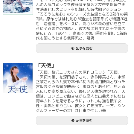
んの人気コミックを佐藤健主演＆大友啓史監督で実
写映画化し大ヒットを記録した時代劇アクション
「るろうに剣心」のシリーズ完結編となる2部作の第
2弾。原作では緋村剣心が過去を語る形式で物語が進
む「追憶編」をベースに、剣心が不殺の誓いを立て
るに至るまでの物語と、彼の頬に刻まれた十字傷の
謎に迫る。1864年。京都では徳川幕府を倒して新時
代を築こうとする倒幕派と、幕府
記事を読む
「天使」
「天使」桜沢エリカさんの原作コミック「天使」
「天使の巣」を深田恭子さん、永作博美さん、永瀬
正敏さんらの共演で本作が初の劇場用映画となった
宮坂まゆみ監督が映画化。東京のとある町。見える
人にしか姿が見えない、優しい天使が現われる。天
使は、コンビニで働きながら恋人と出会えずに悩む
青年カトウを見守るように。カトウは猫を捜す女
性・美帆と知り合い、彼女と猫を捜す。一方、シン
グルファーザーの吉川は仕事で忙しい毎
記事を読む