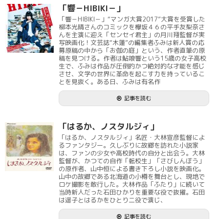
「響－HIBIKI－」
「響－HIBIKI－」“マンガ大賞2017”大賞を受賞した
柳本光晴さんのコミックを欅坂４６の平手友梨奈さ
んを主演に迎え「センセイ君主」の月川翔監督が実
写映画化！文芸誌“木蓮”の編集者ふみは新人賞の応
募原稿の中から「お伽の庭」という、作者直筆の原
稿を見つける。作者は鮎喰響という15歳の女子高校
生で、ふみは作品が圧倒的かつ絶対的な才能を感じ
させ、文学の世界に革命を起こす力を持っているこ
とを見抜く。ある日、ふみは有名作
記事を読む
「はるか、ノスタルジィ」
「はるか、ノスタルジィ」名匠・大林宣彦監督によ
るファンタジー。久しぶりに故郷を訪れた小説家
は、ファンの少女や高校時代の自分と出会う。大林
監督が、かつての自作「転校生」「さびしんぼう」
の原作者、山中恒による書き下ろし小説を映画化。
山中の故郷である北海道の小樽を舞台とし、現地で
ロケ撮影を敢行した。大林作品「ふたり」に続いて
当時新人だった石田ひかりを重要な役で抜擢。石田
は遥子とはるかをひとり二役で演じ、
記事を読む