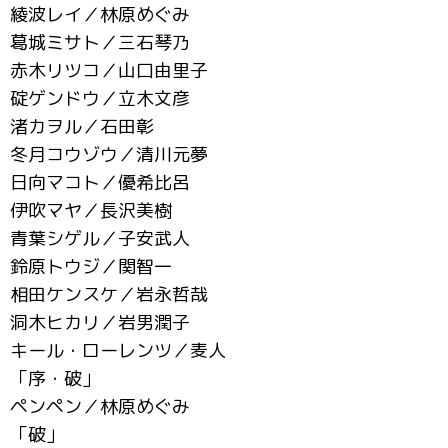
綾波レイ／林原めぐみ
葛城ミサト／三石琴乃
赤木リツコ／山口由里子
碇ゲンドウ／立木文彦
渚カヲル／石田彰
冬月コウゾウ／清川元夢
日向マコト／優希比呂
伊吹マヤ／長沢美樹
青葉シゲル／子安武人
鈴原トウジ／関智一
相田ケンスケ／岩永哲哉
洞木ヒカリ／岩男潤子
キール・ローレンツ／麦人
「序・破」
ペンペン／林原めぐみ
「破」