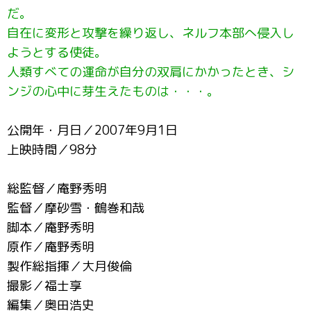
だ。
自在に変形と攻撃を繰り返し、ネルフ本部へ侵入し
ようとする使徒。
人類すべての運命が自分の双肩にかかったとき、シ
ンジの心中に芽生えたものは・・・。
公開年・月日／2007年9月1日
上映時間／98分
総監督／庵野秀明
監督／摩砂雪・鶴巻和哉
脚本／庵野秀明
原作／庵野秀明
製作総指揮／大月俊倫
撮影／福士享
編集／奥田浩史