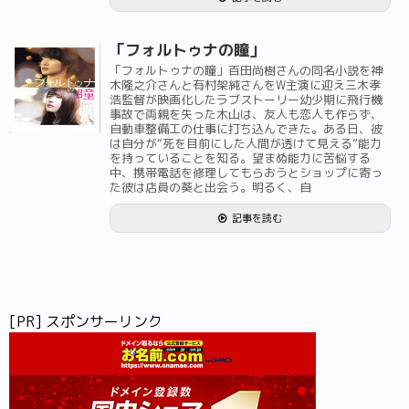
「フォルトゥナの瞳」
「フォルトゥナの瞳」百田尚樹さんの同名小説を神
木隆之介さんと有村架純さんをW主演に迎え三木孝
浩監督が映画化したラブストーリー幼少期に飛行機
事故で両親を失った木山は、友人も恋人も作らず、
自動車整備工の仕事に打ち込んできた。ある日、彼
は自分が“死を目前にした人間が透けて見える”能力
を持っていることを知る。望まぬ能力に苦悩する
中、携帯電話を修理してもらおうとショップに寄っ
た彼は店員の葵と出会う。明るく、自
記事を読む
[PR] スポンサーリンク