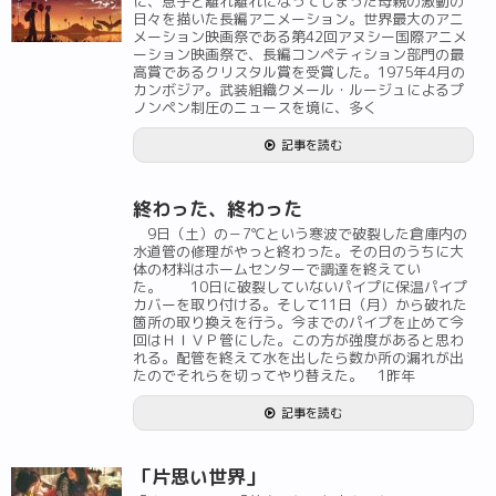
に、息子と離れ離れになってしまった母親の激動の
日々を描いた長編アニメーション。世界最大のアニ
メーション映画祭である第42回アヌシー国際アニメ
ーション映画祭で、長編コンペティション部門の最
高賞であるクリスタル賞を受賞した。1975年4月の
カンボジア。武装組織クメール・ルージュによるプ
ノンペン制圧のニュースを境に、多く
記事を読む
終わった、終わった
9日（土）の－7℃という寒波で破裂した倉庫内の
水道管の修理がやっと終わった。その日のうちに大
体の材料はホームセンターで調達を終えてい
た。 10日に破裂していないパイプに保温パイプ
カバーを取り付ける。そして11日（月）から破れた
箇所の取り換えを行う。今までのパイプを止めて今
回はＨＩＶＰ管にした。この方が強度があると思わ
れる。配管を終えて水を出したら数か所の漏れが出
たのでそれらを切ってやり替えた。 1昨年
記事を読む
「片思い世界」