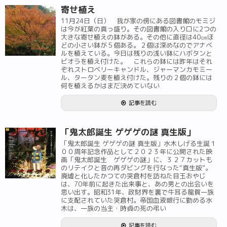
寄せ植え
11月24日（日） 我が家の傍にある図書館のモミジ
は今が紅葉の真っ盛り。その図書館の入り口に2つの
大きな寄せ植えの鉢がある。その他に直径は40㎝ほ
どの小さい鉢が５個ある。２個は深めなのでアナベ
ルを植えている。今日は残りの浅い鉢にハボタンと
ビオラを植え付けた。 これらの鉢には昨年はそれ
ぞれストロベリーキャンドル、ジャーマンカモミー
ル、タータン麦を植え付けた。残りの２個の鉢には
何を植えるかはまだ決めていない
記事を読む
「鬼太郎誕生 ゲゲゲの謎 真生版」
「鬼太郎誕生 ゲゲゲの謎 真生版」水木しげる生誕１
００周年記念作品として２０２３年に公開された映
画「鬼太郎誕生 ゲゲゲの謎」に、３２７カットも
のリテイクと音の再ダビングを行なった“真生版”。
廃墟と化したかつての哭倉村を訪ねた目玉おやじ
は、70年前に起きた出来事と、あの男との出会いを
思い出す。昭和31年、政財界を裏で牛耳る龍賀一族
に支配されていた哭倉村。帝国血液銀行に勤める水
木は、一族の当主・時貞の死の弔い
記事を読む