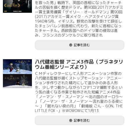
を救った男」戦時下、英国の首相になったチャーチ
ルの苦悩を描く歴史ドラマ。第90回(2017)アカデミ
ー賞主演男優賞「ゲイリー・オールドマン」第90回
(2017)アカデミー賞メイク・ヘアスタイリング賞
1940年5月、イギリス。野党の攻撃を受けて辞任し
たチェンバレン前首相に代わり、新たに首相になっ
たチャーチル。西欧各国へのドイツ軍の侵攻は進
み、フランスのダンケルクに取り残され
記事を読む
八代健志監督 アニメ3作品（プラネタリ
ウム番組シリーズより）
ＣＭディレクターにして人形アニメーション作家の
八代健志監督が描くストップモーション・アニメー
ション手作りされた精巧にして温かみのある人形
を、少しずつ動かしながら1コマ1コマ撮影するとい
う気の遠くなる作業で制作された短編アニメ4作品
「ノーマン・ザ・スノーマン ～北の国のオーロラ～
」「ノーマン・ザ・スノーマン ～流れ星のふる夜に
～ 」「眠れない夜の月」「劇場版 ごん - GON, THE
LITTLE FOX -」※WOWOWにて1月13
記事を読む