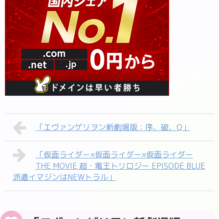
「エヴァンゲリヲン新劇場版：序、破、Q」
「仮面ライダー×仮面ライダー×仮面ライダー
THE MOVIE 超・電王トリロジー EPISODE BLUE
派遣イマジンはNEWトラル」