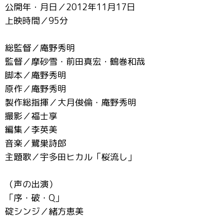
公開年・月日／2012年11月17日
上映時間／95分
総監督／庵野秀明
監督／摩砂雪・前田真宏・鶴巻和哉
脚本／庵野秀明
原作／庵野秀明
製作総指揮／大月俊倫・庵野秀明
撮影／福士享
編集／李英美
音楽／鷺巣詩郎
主題歌／宇多田ヒカル「桜流し」
（声の出演）
「序・破・Q」
碇シンジ／緒方恵美