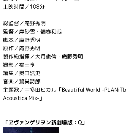
上映時間／108分
総監督／庵野秀明
監督／摩砂雪・鶴巻和哉
脚本／庵野秀明
原作／庵野秀明
製作総指揮／大月俊倫・庵野秀明
撮影／福士享
編集／奥田浩史
音楽／鷺巣詩郎
主題歌／宇多田ヒカル「Beautiful World -PLANiTb
Acoustica Mix-」
「ヱヴァンゲリヲン新劇場版：Q」