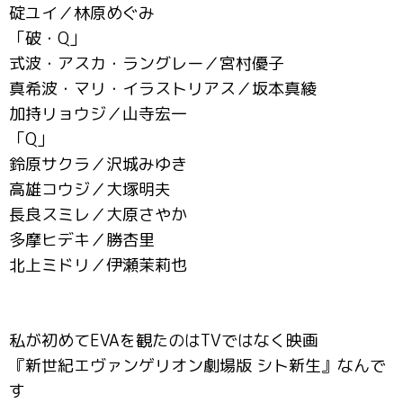
碇ユイ／林原めぐみ
「破・Q」
式波・アスカ・ラングレー／宮村優子
真希波・マリ・イラストリアス／坂本真綾
加持リョウジ／山寺宏一
「Q」
鈴原サクラ／沢城みゆき
高雄コウジ／大塚明夫
長良スミレ／大原さやか
多摩ヒデキ／勝杏里
北上ミドリ／伊瀬茉莉也
私が初めてEVAを観たのはTVではなく映画
『新世紀エヴァンゲリオン劇場版 シト新生』なんで
す