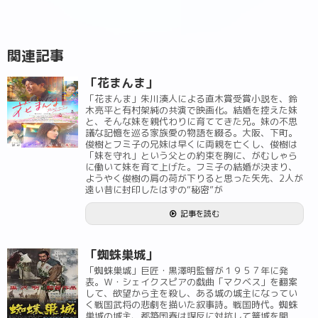
関連記事
「花まんま」
「花まんま」朱川湊人による直木賞受賞小説を、鈴
木亮平と有村架純の共演で映画化。結婚を控えた妹
と、そんな妹を親代わりに育ててきた兄。妹の不思
議な記憶を巡る家族愛の物語を綴る。大阪、下町。
俊樹とフミ子の兄妹は早くに両親を亡くし、俊樹は
「妹を守れ」という父との約束を胸に、がむしゃら
に働いて妹を育て上げた。フミ子の結婚が決まり、
ようやく俊樹の肩の荷が下りると思った矢先、2人が
遠い昔に封印したはずの“秘密”が
記事を読む
「蜘蛛巣城」
「蜘蛛巣城」巨匠・黒澤明監督が１９５７年に発
表。Ｗ・シェイクスピアの戯曲「マクベス」を翻案
して、欲望から主を殺し、ある城の城主になってい
く戦国武将の悲劇を描いた叙事詩。戦国時代。蜘蛛
巣城の城主、都築国春は謀反に対抗して篭城を開