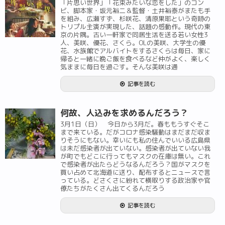
「片思い世界」「花束みたいな恋をした」のコン
ビ、脚本家・坂元裕二＆監督・土井裕泰がまたも手
を組み、広瀬すず、杉咲花、清原果耶という奇跡の
トリプル主演が実現した、話題の感動作。現代の東
京の片隅。古い一軒家で同居生活を送る若い女性3
人、美咲、優花、さくら。OLの美咲、大学生の優
花、水族館でアルバイトをするさくらは毎日、家に
帰ると一緒に晩ご飯を食べるなど仲がよく、楽しく
気ままに毎日を過ごす。そんな美咲は通
記事を読む
何故、人込みを求めるんだろう？
3月1日（日） 今日から3月だ。春ももうすぐそこ
まで来ている。だがコロナ感染騒動はまだまだ収ま
りそうにもない。幸いにも私の住んでいいる広島県
は未だ感染者が出ていない。感染者が出ていない我
が町でもどこに行ってもマスクの在庫は無い。これ
で感染者が出たらどうなるんだろう？国がマスクを
買い占めて北海道に送り、配布するとニュースで言
っている。どさくさに紛れて横取りする政治家や官
僚たちがたくさん出てくるんだろう
記事を読む