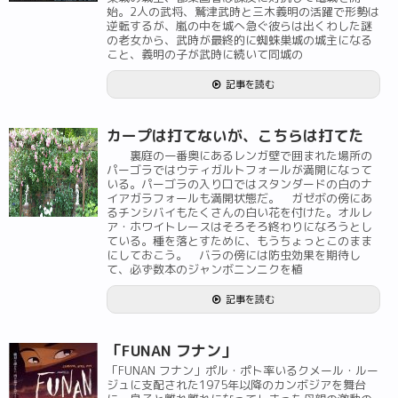
始。2人の武将、鷲津武時と三木義明の活躍で形勢は
逆転するが、嵐の中を城へ急ぐ彼らは出くわした謎
の老女から、武時が最終的に蜘蛛巣城の城主になる
こと、義明の子が武時に続いて同城の
記事を読む
カープは打てないが、こちらは打てた
裏庭の一番奥にあるレンガ壁で囲まれた場所の
パーゴラではウティガルトフォールが満開になって
いる。パーゴラの入り口ではスタンダードの白のナ
イアガラフォールも満開状態だ。 ガゼボの傍にあ
るチンシバイもたくさんの白い花を付けた。オルレ
ア・ホワイトレースはそろそろ終わりになろうとし
ている。種を落とすために、もうちょっとこのまま
にしておこう。 バラの傍には防虫効果を期待し
て、必ず数本のジャンボニンニクを植
記事を読む
「FUNAN フナン」
「FUNAN フナン」ポル・ポト率いるクメール・ルー
ジュに支配された1975年以降のカンボジアを舞台