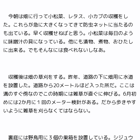
今朝は畑に行って小松菜、レタス、小カブの収穫をし
た。これらが急に大きくなってきて防虫ネットに当たるの
も出ている。早く収穫せねばと思う。小松菜は毎日のよう
に味噌汁の具になっている。他にも漬物、煮物、おひたし
に出来る。でもそんなには食べれないしなあ。
収穫後は畑の草刈をする。昨年、道路の下に畑用に水道
を設置した。道路から20メートルほど入った所だ。ここは
溝のすぐ傍なのでこの時期には雑草が直ぐに伸びる。6月初
めには2か月に１回のメーター検針がある。だから歩きやす
いように雑草を刈らなくてはならない。
裏庭には野鳥用に３個の巣箱を設置している。シジュウ