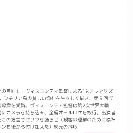
アの巨匠Ｌ・ヴィスコンティ監督による“ネアレアリズ
作。シチリア島の貧しい漁村を生々しく描き、第９回ヴ
国際賞を受賞。ヴィスコンティ監督は第2次世界大戦
村にカメラを持ち込み、全編オールロケを敢行。出演者
そこの方言でセリフを語らせ（観客の理解のために標準
ョンを後から付け加えた）網元の搾取