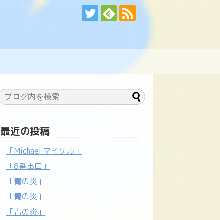
最近の投稿
「Michael マイケル」
「8番出口」
「青の炎」
「青の炎」
「青の炎」