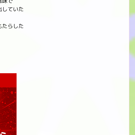
意味で
出していた
もたらした