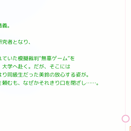
清義。
研究者となり、
ていた模擬裁判“無辜ゲーム”を
、大学へ赴く。だが、そこには
はり同級生だった美鈴の放心する姿が。
を頼むも、なぜかそれきり口を閉ざし……。