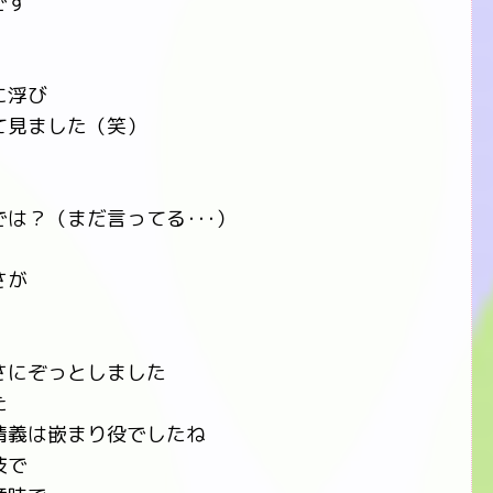
です
に浮び
て見ました（笑）
は？（まだ言ってる･･･）
さが
さにぞっとしました
た
清義は嵌まり役でしたね
技で