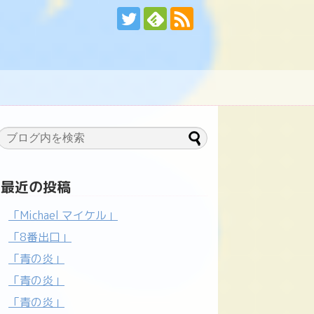
最近の投稿
「Michael マイケル」
「8番出口」
「青の炎」
「青の炎」
「青の炎」