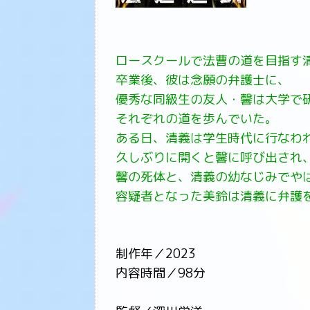
ロースクールで法曹の道を目指す
卒業後、彼は念願の弁護士に、
優秀な同級生の友人・馨は大学で
それぞれの道を歩んでいた。
ある日、清義は学生時代に行なわれ
久しぶりに開くと馨に呼び出され
馨の死体と、清義の幼なじみでや
容疑者となった美鈴は清義に弁護
制作年／2023
内容時間／98分