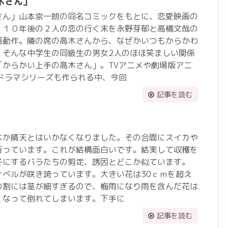
木さん」
さん」山本崇一朗の同名コミックをもとに、恋愛映画の
、１０年後の２人の恋の行く末を永野芽郁と高橋文哉の
感動作。隣の席の高木さんから、なぜかいつもからかわ
。そんな中学生の同級生の男女2人のほほ笑ましい関係
「からかい上手の高木さん」。TVアニメや劇場版アニ
Vドラマシリーズも作られる中、今回
記事を読む
晴天とはいかなくなりました。その合間にスイカや
行っています。これが結構面白いです。結実して収穫を
冬にするバラたちの剪定、誘因とどこか似ています。
ナベルが咲き誇っています。大きい花は30ｃｍを超え
の割には茎が細すぎるので、梅雨になり雨を含んだ花は
くなって倒れてしまいます。下手に
記事を読む