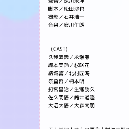
監督／深川栄洋
脚本／松田沙也
撮影／石井浩一
音楽／安川午朗
（CAST)
久我清義／永瀬廉
織本美鈴／杉咲花
結城馨／北村匠海
奈倉哲／柄本明
釘宮昌治／生瀬勝久
佐久間悟／筒井道隆
大沼大悟／大森南朋