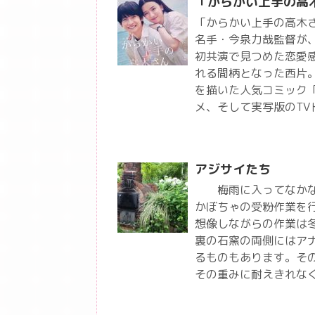
「からかい上手の高
「からかい上手の高木
名手・今泉力哉監督が
初共演で見つめた恋愛
れる間柄となった西片
を描いた人気コミック
メ、そして実写版のT
アジサイたち
梅雨に入ってなかなか
かぼちゃの受粉作業を
想像しながらの作業は
裏の石窯の両側にはア
るものもあります。そ
その重みに耐えきれな