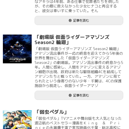
なアキラは4年前、ある仕事で犯罪者たちを倒した
が、その際に救えなかった少女ヒナコと再会する
と、彼女は車いすに乗っていた。そん
記事を読む
「劇場版 仮面ライダーアマゾンズ
Season2 輪廻」
「劇場版 仮面ライダーアマゾンズ Season2 輪廻」
アマゾン流出事件が一応の終息を迎えてから5年後の
世界を舞台にした「仮面ライダーアマゾンズ
Season2」の劇場版。アマゾン流出事件の終息から5
年。人間に感染し、人間をアマゾンに変えるアマゾ
ン細胞が出現、政府は新たな駆除組織4Cを結成して
アマゾンたちと戦っていた。一方、アマゾンに育て
られたという身寄りのない少年・千翼は、4Cの保護
施設から脱走し、仮面ライダーアマゾ
記事を読む
「弱虫ペダル」
「弱虫ペダル」TVアニメや舞台版も大人気となった
渡辺航のベストセラー漫画をＫｉｎｇ ＆ Ｐｒｉ
ｎｃｅの永瀬廉主演で実写映画化千葉・総北高校に