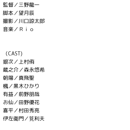
監督／三野龍一
脚本／望月辰
撮影／川口諒太郎
音楽／Ｒｉｏ
（CAST)
銀次／上村侑
蔵之介／森永悠希
朝陽／真飛聖
楓／黒木ひかり
有益／前野朋哉
お仙／田野優花
喜平／村田秀亮
伊左衛門／筧利夫