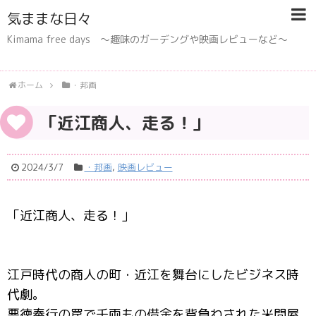
気ままな日々
Kimama free days 〜趣味のガーデングや映画レビューなど〜
ホーム
・邦画
「近江商人、走る！」
2024/3/7
・邦画
,
映画レビュー
「近江商人、走る！」
江戸時代の商人の町・近江を舞台にしたビジネス時
代劇。
悪徳奉行の罠で千両もの借金を背負わされた米問屋