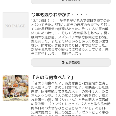
今年も残りわずかに・・・・
12月28日（土） 今年も早いもので数日を残すのみ
となってきた。3月には前年の倉庫の火災でやり残し
ていた屋根半分の修理があった。そして古い家の解
体のための片付け、そして5月の解体もあった。夏に
は畑の水道設置、スズメバチの駆除依頼と思わぬ出
費もあった。まだまだいろいろとあったが思い出せ
ない。昨年に引き続きあまり良い年ではなかった。
だがそれももうすぐ終わりになろうとしている。来
年に期待しよう。 花柚子はほっ
記事を読む
「きのう何食べた？」
「きのう何食べた？」西島秀俊と内野聖陽が主演し
た人気ドラマ「きのう何食べた？」を映画化した話
題作。同棲を続けてきた恋人同士の男性２人、シロ
さんとケンジ。２人の気になるその後を描く。雇わ
れ弁護士の筧史朗（シロさん）とその恋人で美容師
の矢吹賢二（ケンジ）にとって、2人でとる夕食の時
間が日々の大切なひとときとなっている。ある日、
史朗の提案で、賢二の誕生日プレゼントとして京都