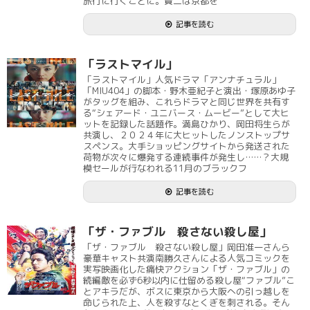
旅行に行くことに。賢二は京都を
記事を読む
「ラストマイル」
「ラストマイル」人気ドラマ「アンナチュラル」
「MIU404」の脚本・野木亜紀子と演出・塚原あゆ子
がタッグを組み、これらドラマと同じ世界を共有す
る“シェアード・ユニバース・ムービー”として大ヒ
ットを記録した話題作。満島ひかり、岡田将生らが
共演し、２０２４年に大ヒットしたノンストップサ
スペンス。大手ショッピングサイトから発送された
荷物が次々に爆発する連続事件が発生し……？大規
模セールが行なわれる11月のブラックフ
記事を読む
「ザ・ファブル 殺さない殺し屋」
「ザ・ファブル 殺さない殺し屋」岡田准一さんら
豪華キャスト共演南勝久さんによる人気コミックを
実写映画化した痛快アクション「ザ・ファブル」の
続編敵を必ず6秒以内に仕留める殺し屋“ファブル”こ
とアキラだが、ボスに東京から大阪への引っ越しを
命じられた上、人を殺すなとくぎを刺される。そん