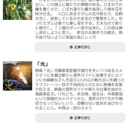
ない。この頭上に鳥たちの餌箱がある。ひまわりの
種を置くので、こぼれ落ちた種が発芽して毎年花を
咲かせる。 入口にあるセダムの花が終わり、花柄
が汚く、徒長しているのもあるので整理をした。切
ったセダムは直ぐに挿し芽をする。丈夫なので直ぐ
に根付く。７２個のポット苗が出来た。この倍は挿
し芽をしようと思う。 昨日の石窯作りの続き。熱
が逃げないように保温の為にレンガ
記事を読む
「光」
映画「光」河瀬直美監督が視力を失いつつあるカメ
ラマンに永瀬正敏さん音声ガイドに従事するヒロイ
ンに水崎綾女さんを迎え2人の心の触れ合いを綴った
ラブストーリー目が不自由な人のために映像を言葉
で伝える、映画の音声ガイドの新たな仕事を始めた
尾崎美佐子。けれども、ある時、彼女は、中森雅哉
という弱視のカメラマンから、音声の付け方が不親
切でなってないという、忌憚のない批判を浴びせら
れることに。中森は一流のカメラ
記事を読む