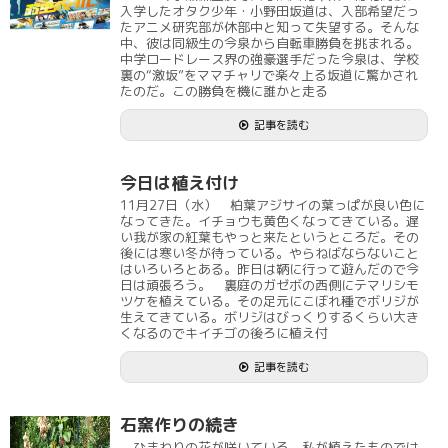
入学したオタク少年・小野田坂道は、入部希望だっ
たアニメ研究部が休部中と知って失望する。そんな
中、彼は同級生の今泉から自転車勝負を挑まれる。
中学ロードレース界の強豪選手だった今泉は、学校
裏の“激坂”をママチャリで楽々上る坂道に驚かされ
たのだ。この勝負を機に誰かと走る
記事を読む
今日は植え付け
11月27日（水） 柏葉アジサイの葉っぱが良い色に
なってきた。イチョウも黄色くなってきている。遅
い我が家の紅葉もやっと来たというところだ。その
後には寒い冬が待っている。やらねばならないこと
はいろいろとある。昨日は鞆に行って遊んだので今
日は頑張ろう。 裏庭のガゼボの西側にテマリシモ
ツケを植えている。その足元にこぼれ種でボリジが
生えてきている。ボリジはびっくりするくらい大き
くなるのでキイチゴの後ろに植え付
記事を読む
石窯作りの続き
ひまわりの花が咲いている。私が植えたものでは