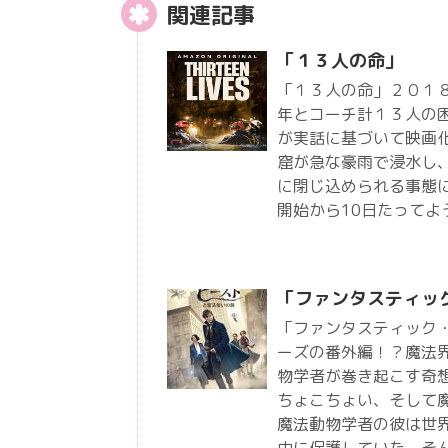
関連記事
「１３人の命」
「１３人の命」２０１
年とコーチ計１３人の
が実話に基づいて映画化
窟が急な豪雨で浸水し
に閉じ込められる事態
開始から10日たって
「ファンタスティッ
「ファンタスティック
ーズの番外編！？魔法
物学者が巻き起こす奇
ちょこちょい、そして
魔法動物学者の彼は世
中に保護していた。そ