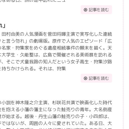
記事を読む
れ」
」田村由美の人気漫画を菅田将暉主演で実写化した連続
リと言う勿れ」の劇場版。原作で人気のエピソード「広
の名家・狩集家をめぐる遺産相続事件の顛末を描く。天
な大学生・久能整は、広島で開催される美術展を訪れる
が、そこで犬童我路の知人だという女子高生・狩集汐路
を持ちかけられる。それは、狩集
記事を読む
の小説を神木隆之介主演、杉咲花共演で映画化した時代
金を抱える小藩の藩主になった鮭売りの青年。大名倒産
建が始まる。越後・丹生山藩の鮭売りの子・小四郎は、
手ではないが、周囲の人々に愛されていた。ある日、大