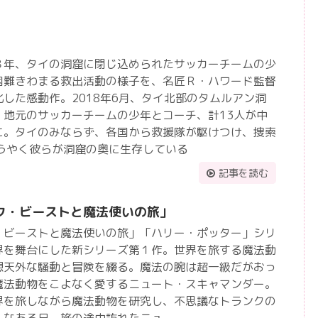
８年、タイの洞窟に閉じ込められたサッカーチームの少
困難きわまる救出活動の様子を、名匠Ｒ・ハワード監督
した感動作。2018年6月、タイ北部のタムルアン洞
、地元のサッカーチームの少年とコーチ、計13人が中
に。タイのみならず、各国から救援隊が駆けつけ、捜索
ようやく彼らが洞窟の奥に生存している
記事を読む
ク・ビーストと魔法使いの旅」
・ビーストと魔法使いの旅」「ハリー・ポッター」シリ
界を舞台にした新シリーズ第１作。世界を旅する魔法動
想天外な騒動と冒険を綴る。魔法の腕は超一級だがおっ
魔法動物をこよなく愛するニュート・スキャマンダー。
界を旅しながら魔法動物を研究し、不思議なトランクの
んなある日、旅の途中訪れたニュ