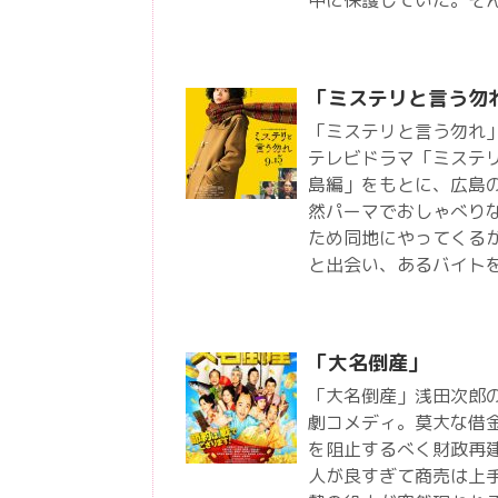
「ミステリと言う勿
「ミステリと言う勿れ
テレビドラマ「ミステ
島編」をもとに、広島
然パーマでおしゃべり
ため同地にやってくる
と出会い、あるバイト
「大名倒産」
「大名倒産」浅田次郎
劇コメディ。莫大な借
を阻止するべく財政再
人が良すぎて商売は上