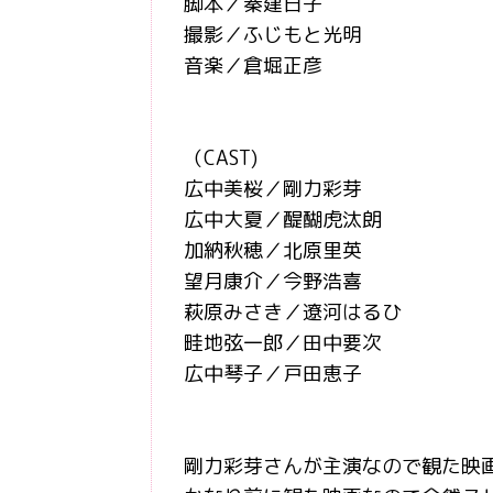
脚本／秦建日子
撮影／ふじもと光明
音楽／倉堀正彦
（CAST)
広中美桜／剛力彩芽
広中大夏／醍醐虎汰朗
加納秋穂／北原里英
望月康介／今野浩喜
萩原みさき／遼河はるひ
畦地弦一郎／田中要次
広中琴子／戸田恵子
剛力彩芽さんが主演なので観た映