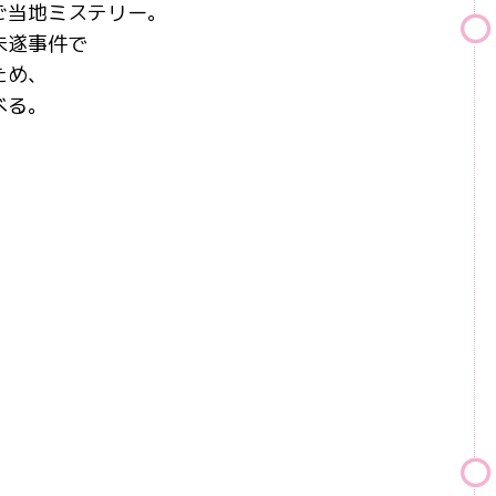
ご当地ミステリー。
未遂事件で
ため、
べる。