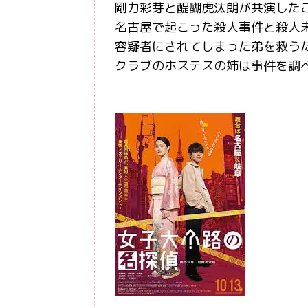
剛力彩芽と醍醐虎汰朗が共演した
名古屋で起こった殺人事件と殺人
容疑者にされてしまった弟を救う
クラブのホステスの姉は事件を調