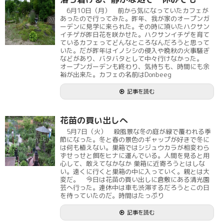
6月10日（月） 前から気になっていたカフェが
あったので行ってみた。昨年、我が家のオープンガ
ーデンに見学に来られた。その時に頂いたハクサン
イチゲが昨日花を咲かせた。ハクサンイチゲを育て
ているカフェってどんなところなんだろうと思って
いた。だが昨年はイノシシの侵入や晩秋の火事騒ぎ
などがあり、バタバタとして中々行けなかった。
オープンガーデンも終わり、気持ちも、時間にも余
裕が出来た。カフェの名前はDonbeeg
記事を読む
花苗の買い出しへ
5月7日（火） 殺風景な冬の庭が緑で覆われる季
節になった。冬と春の景色のギャップが好きで冬に
は何も植えない。巣箱ではシジュウカラが相変わら
ずせっせと餌をヒナに運んでいる。人間を見ると用
心して、敢えてなかなか 巣箱に近寄ろうとはしな
い。遠くに行くと巣箱の中に入っていく。親とは大
変だ。 今日は花苗の買い出しに倉敷にある清光園
芸へ行った。連休中は車も渋滞するだろうとこの日
を待っていたのだ。時間はたっぷり
記事を読む