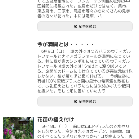
くて広島県全域にオープンガーデン開催の記事が中
国新聞に掲載された。広島市だけではなく、呉市、
東広島市、三原市、尾道市等々からたくさんの見学
者の方々が訪れた。中には電車、バ
記事を読む
今が満開とは・・・・・
6月9日（日） 塀の外ではつるバラのウティガル
トフォールとナイアガラフォールが満開になってい
る。特に我が家のシンボルになっているウティガル
トフォールは塀の外では15m以上に渡り咲いてい
る。玄関前のドームにも仕立てているが実は元は1株
しかない。枝が驚くほど良く伸びる。 今朝は鉢に
有機100％液肥プラスと菌の黒汁の希釈液を散布し
て、お礼肥えとしてバラたちには米ぬかボカシ肥料
を撒いた。そして畑に置いていたカラ
記事を読む
花苗の植え付け
5月18日（土） 前日は山口へ行ったので水やり
をしなかった。今朝は先ずはガーデン、図書館、畑
のすべてにたっぷりと水やりから1日が始まった。裏