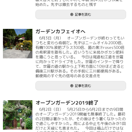
始めた。先ずは撤去するものと残す
記事を読む
ガーデンカフェイオへ
6月3日（月） オープンガーデンが終わってもい
つもと変わらぬ朝だ。先ずはニームオイル2000倍、
有機100％液肥プラス300倍、菌の黒汁roses500倍
の希釈液を散布した。近いうちに米ぬかボカシ肥料
を撒こうと思っている。 今日は尾道松江道を世羅
に向かってドライブをした。世羅のインターで降り
て、世羅の道の駅から上下町方面に10分ほど走ると
備後三川駅がある。その手前に三川郵便局がある。
郵便局のすぐ先の信号のある交差点を
記事を読む
オープンガーデン2019終了
6月2日（日） 5月25日から6月2日までの9日間
のオープンガーデン2019開催も無事終了した。最初
の2日間は暑かったが、その後はそう暑くなかったの
で過ごしやすかった。雨による中止も午後のみが1回
だけと天候にも恵まれた。 今回は福山だけではな