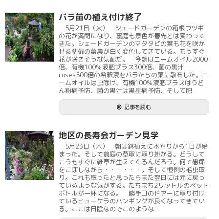
バラ苗の植え付け終了
5月21日（火） シェードガーデンの箱根ウツギ
の花が満開になり、裏庭も景色が春先とは変わって
きた。シェードガーデンのマタタビの葉も花を咲か
せる準備の葉裏が白く変色してきている。もうすぐ
花が咲きそうな気配だ。 今朝はニームオイル2000
倍、有機100％液肥プラス300倍、菌の黒汁
roses500倍の希釈液をバラたちの葉に散布した。ニ
ームオイルは虫除け、有機100％液肥プラスはうど
ん粉病予防、菌の黒汁は黒星病予防、そして肥
記事を読む
地区の長寿会ガーデン見学
5月23日（木） 朝は鉢植えに水やりから1日が始
まった。そして前庭の草取に取り掛かる。どうして
こうもすぐに雑草が生えてくるんだろう。何て愚痴
をこぼしながら・・・・・・。そして恒例の毛虫取
り。これも取ったと思ったらまた翌日には元に戻っ
ているような気がする。たちまち2リットルのペット
ボトルが一杯になる。 勝手口のドアーに取り付け
ているヒューケラのハンギングが良くなってきてい
る。ここは日陰なのでこのような