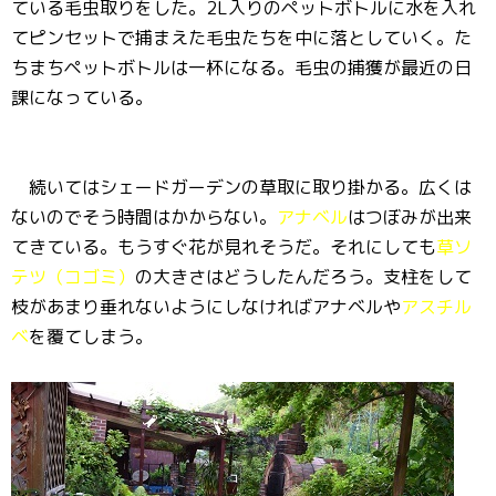
ている毛虫取りをした。2L入りのペットボトルに水を入れ
てピンセットで捕まえた毛虫たちを中に落としていく。た
ちまちペットボトルは一杯になる。毛虫の捕獲が最近の日
課になっている。
続いてはシェードガーデンの草取に取り掛かる。広くは
ないのでそう時間はかからない。
アナベル
はつぼみが出来
てきている。もうすぐ花が見れそうだ。それにしても
草ソ
テツ（コゴミ）
の大きさはどうしたんだろう。支柱をして
枝があまり垂れないようにしなければアナベルや
アスチル
ベ
を覆てしまう。