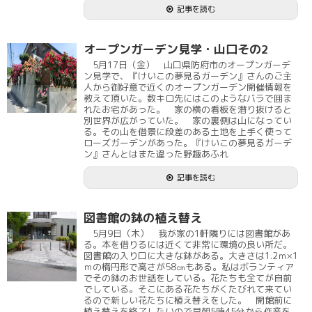
記事を読む
オープンガーデン見学・山口その2
5月17日（金） 山口県防府市のオープンガーデ
ン見学で、『けいこの夢見るガーデン』さんのご主
人から御好意で近くのオープンガーデン開催情報を
教えて頂いた。数キロ先にはこのようなバラで囲ま
れたお宅があった。 家の横の看板を潜り抜けると
別世界が広がっていた。 家の裏側は山になってい
る。その山を借景に段差のある土地を上手く使って
ローズガーデンがあった。『けいこの夢見るガーデ
ン』さんとはまた違った野趣あふれ
記事を読む
図書館の鉢の植え替え
5月9日（木） 我が家の1軒隣りには図書館があ
る。本を借りるには近くて非常に環境の良い所だ。
図書館の入り口に大きな鉢がある。大きさは1.2ｍ×1
ｍの楕円形で高さが58㎝もある。私はボランティア
でその鉢のお世話をしている。花たちも全てが自前
でしている。そこにある花たちがくたびれて来てい
るので新しい花たちに植え替えをした。 開館前に
植え替えを終了したいので早朝5時45分から作業を