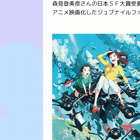
森見登美彦さんの日本ＳＦ大賞受
アニメ映画化したジュブナイルフ