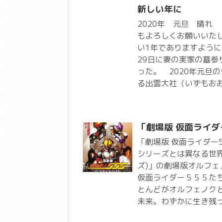
新しい年に
2020年 元旦 晴
もよろしくお願い
い1年でありますように
29日に妻の実家の墓参
った。 2020年元旦
る出雲大社（いずもお
「劇場版 仮面ライダ
「劇場版 仮面ライダー
シリーズとは異なる世界
ズ)」の劇場版オルフ
仮面ライダー５５５た
とんどがオルフェノク
未来。わずかに生き残