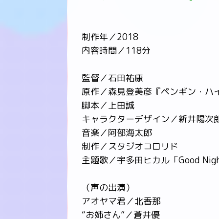
制作年／2018
内容時間／118分
監督／石田祐康
原作／森見登美彦『ペンギン・ハ
脚本／上田誠
キャラクターデザイン／新井陽次
音楽／阿部海太郎
制作／スタジオコロリド
主題歌／宇多田ヒカル「Good Nig
（声の出演）
アオヤマ君／北香那
“お姉さん”／蒼井優