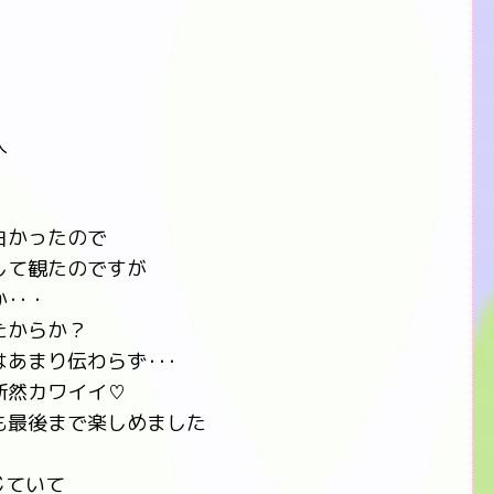
人
白かったので
して観たのですが
･･・
たからか？
あまり伝わらず･･･
断然カワイイ♡
も最後まで楽しめました
じていて