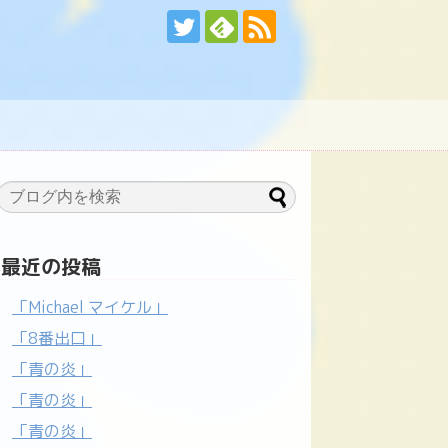
最近の投稿
「Michael マイケル」
「8番出口」
「青の炎」
「青の炎」
「青の炎」