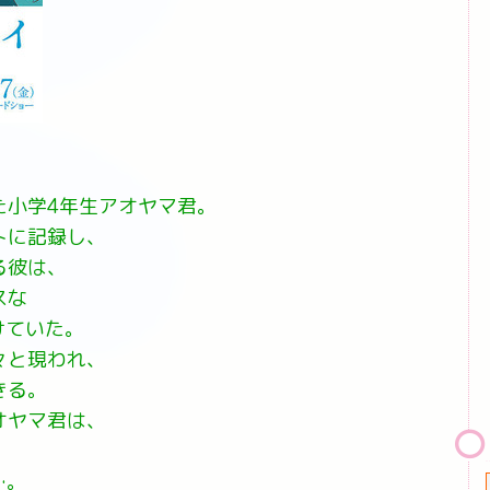
た小学4年生アオヤマ君。
トに記録し、
る彼は、
スな
けていた。
々と現われ、
きる。
オヤマ君は、
…。