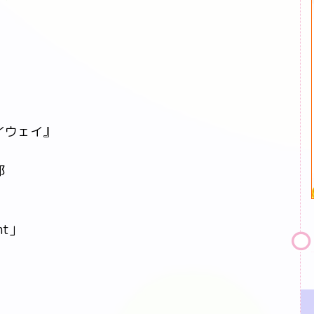
イウェイ』
郎
ht」