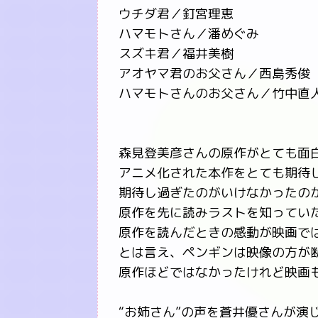
ウチダ君／釘宮理恵
ハマモトさん／潘めぐみ
スズキ君／福井美樹
アオヤマ君のお父さん／西島秀俊
ハマモトさんのお父さん／竹中直
森見登美彦さんの原作がとても面
アニメ化された本作をとても期待
期待し過ぎたのがいけなかったのか
原作を先に読みラストを知ってい
原作を読んだときの感動が映画では
とは言え、ペンギンは映像の方が
原作ほどではなかったけれど映画
“お姉さん”の声を蒼井優さんが演