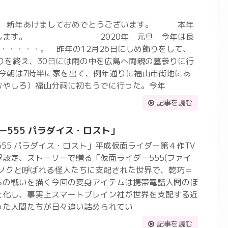
れ 新年あけましておめでとうございます。 本年
いたします。 2020年 元旦 今年は良
・・・・・。 昨年の12月26日にしめ飾りをして、
りを終え、30日には雨の中を広島へ両親の墓参りに行
の今朝は7時半に家を出て、例年通りに福山市街地にあ
おやしろ）福山分祠に初もうでに行った。今年
記事を読む
ー555 パラダイス・ロスト」
555 パラダイス・ロスト」平成仮面ライダー第４作TV
設定、ストーリーで贈る「仮面ライダー555(ファイ
ェノクと呼ばれる怪人たちに支配された世界で、乾巧＝
ちの戦いを描く今回の変身アイテムは携帯電話人間のほ
と化し、事実上スマートブレイン社が世界を支配する近
った人間たちが日々追い詰められてい
記事を読む