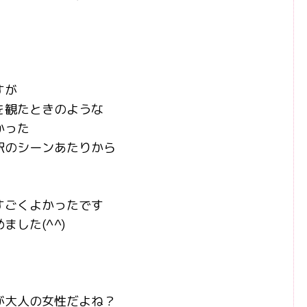
すが
を観たときのような
かった
駅のシーンあたりから
すごくよかったです
した(^^)
が大人の女性だよね？