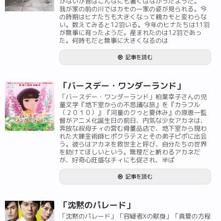
がないが昔はこんなにも暑くはなかったようだ。
我が家の前の川ではカモの一家の姿が見られる。今
の時期はヒナたちも大きくなって親カモと変わらな
い。数えてみると12羽いる。今年のヒナたちは11羽
が無事に育ったようだ。産まれたのは12羽であっ
た。何時もだと無事に大きくなるのは
記事を読む
「バースデー・ワンダーランド」
「バースデー・ワンダーランド」柏葉幸子さんの児
童文学『地下室からの不思議な旅』を『カラフル
（２０１０）』『河童のクゥと夏休み』の原恵一監
督がアニメ化誕生日の前日、内気な少女アカネは、
奔放な叔母チィの営む骨董品店で、地下室から現わ
れた大錬金術師ヒポクラテスとその弟子ピポに出会
う。彼らはアカネを救世主と呼び、自分たちの世界
を助けてほしいという。無理だと断わるアカネだ
が、好奇心旺盛なチィにも促され、半ば
記事を読む
「沈黙のパレード」
「沈黙のパレード」「容疑者Xの献身」「真夏の方程