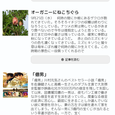
オーガニーにねこちぐら
9月25日（水） 何時の間にか畑にあるザクロが割
れてきていた。そろそろイチジクの収穫は終わりに
なろうとしている。ナツメの実は熟しているがあま
り食べないので今冬は強剪定しようと思っている。
まだまだ日中の暑さは残っているが、確実に季節は
秋になってきているようだ。 赤と白のミズヒキソ
ウの色も濃くなってきている。ミズヒキソウと猩々
草は毎年こぼれ種で何時の間にか生えてくる。この
時期の景色に一役買ってくれるので
記事を読む
「億男」
「億男」川村元気さんのベストセラー小説「億男」
を佐藤健さんと高橋一生さんのダブル主演で大友啓
史監督が映画化兄が3000万円の借金を残して失踪し
て以来、図書館司書の一男は、夜もパン工場で働き
ながら借金を返す生活を送っていた。度重なる借金
の返済に苦心し、窮屈に生きることしか選んでいな
い彼に愛想を尽かし、妻の万左子は娘を連れて家を
出てしまう。そんな一男に3億円の宝くじが当たると
いう幸運が訪れる。一方で、宝く