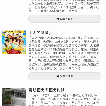
田が息子と父役を演じた。ゲームの中で、息子であ
ることを隠して父と“フレンド登録”し合い、親子だ
からこそ言えない本音を聞こうとす
記事を読む
「大名倒産」
「大名倒産」浅田次郎の小説を神木隆之介主演、杉
咲花共演で映画化した時代劇コメディ。莫大な借金
を抱える小藩の藩主になった鮭売りの青年。大名倒
産を阻止するべく財政再建が始まる。越後・丹生山
藩の鮭売りの子・小四郎は、人が良すぎて商売は上
手ではないが、周囲の人々に愛されていた。ある
日、大勢の役人が突然現われる。驚く小四郎に、父
は彼が実は徳川家康の血を引く丹生山藩主の跡継ぎ
であることを告げる。さらに実の父で
記事を読む
寄せ植えの植え付け
8月9日（金） 立秋も過ぎて暦の上では秋という
だがこの暑さでは誰もそうは思うまい。毎日、厳し
い暑さにうんざりさせられている。言ってもしょう