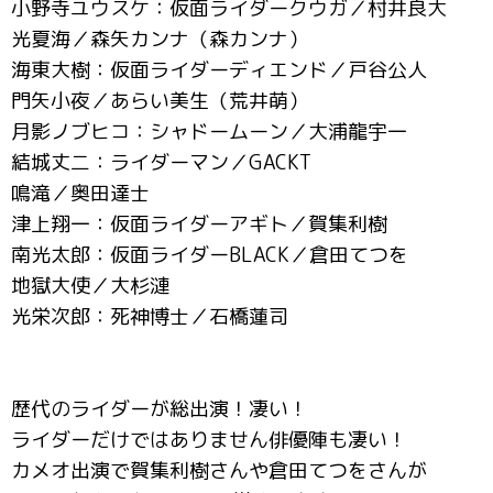
小野寺ユウスケ：仮面ライダークウガ／村井良大
光夏海／森矢カンナ（森カンナ）
海東大樹：仮面ライダーディエンド／戸谷公人
門矢小夜／あらい美生（荒井萌）
月影ノブヒコ：シャドームーン／大浦龍宇一
結城丈二：ライダーマン／GACKT
鳴滝／奥田達士
津上翔一：仮面ライダーアギト／賀集利樹
南光太郎：仮面ライダーBLACK／倉田てつを
地獄大使／大杉漣
光栄次郎：死神博士／石橋蓮司
歴代のライダーが総出演！凄い！
ライダーだけではありません俳優陣も凄い！
カメオ出演で賀集利樹さんや倉田てつをさんが