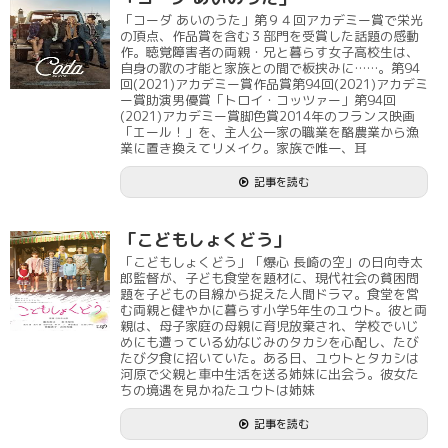
「コーダ あいのうた」第９４回アカデミー賞で栄光
の頂点、作品賞を含む３部門を受賞した話題の感動
作。聴覚障害者の両親・兄と暮らす女子高校生は、
自身の歌の才能と家族との間で板挟みに……。第94
回(2021)アカデミー賞作品賞第94回(2021)アカデミ
ー賞助演男優賞「トロイ・コッツァー」第94回
(2021)アカデミー賞脚色賞2014年のフランス映画
「エール！」を、主人公一家の職業を酪農業から漁
業に置き換えてリメイク。家族で唯一、耳
記事を読む
「こどもしょくどう」
「こどもしょくどう」「爆心 長崎の空」の日向寺太
郎監督が、子ども食堂を題材に、現代社会の貧困問
題を子どもの目線から捉えた人間ドラマ。食堂を営
む両親と健やかに暮らす小学5年生のユウト。彼と両
親は、母子家庭の母親に育児放棄され、学校でいじ
めにも遭っている幼なじみのタカシを心配し、たび
たび夕食に招いていた。ある日、ユウトとタカシは
河原で父親と車中生活を送る姉妹に出会う。彼女た
ちの境遇を見かねたユウトは姉妹
記事を読む