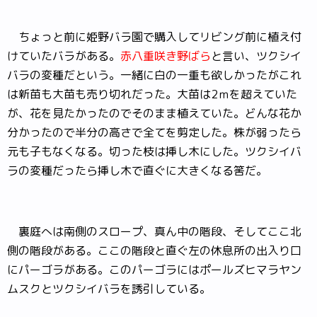
ちょっと前に姫野バラ園で購入してリビング前に植え付
けていたバラがある。
赤八重咲き野
ばら
と言い、ツクシイ
バラの変種だという。一緒に白の一重も欲しかったがこれ
は新苗も大苗も売り切れだった。大苗は2ｍを超えていた
が、花を見たかったのでそのまま植えていた。どんな花か
分かったので半分の高さで全てを剪定した。株が弱ったら
元も子もなくなる。切った枝は挿し木にした。ツクシイバ
ラの変種だったら挿し木で直ぐに大きくなる筈だ。
裏庭へは南側のスロープ、真ん中の階段、そしてここ北
側の階段がある。ここの階段と直ぐ左の休息所の出入り口
にパーゴラがある。このパーゴラにはポールズヒマラヤン
ムスクとツクシイバラを誘引している。