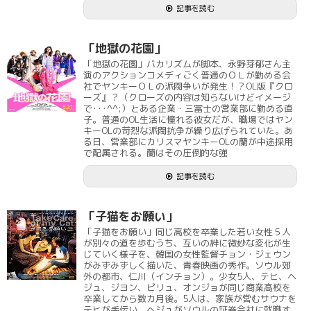
記事を読む
「地獄の花園」
「地獄の花園」バカリズムが脚本、永野芽郁さん主
演のアクションコメディごく普通のＯＬが勤める会
社でヤンキーＯＬの派閥争いが発生！？OL版『クロ
ーズ』？（クローズの内容は知らないけどイメージ
で･･･^^;）とある企業・三冨士の営業部に勤める直
子。普通のOL生活に憧れる彼女だが、職場ではヤン
キーOLの苛烈な派閥抗争が繰り広げられていた。あ
る日、営業部にカリスマヤンキーOLの蘭が中途採用
で配属される。蘭はその圧倒的な強
記事を読む
「子猫をお願い」
「子猫をお願い」同じ高校を卒業した若い女性５人
が別々の道を歩むうち、互いの絆に微妙な変化が生
じていく様子を、韓国の女性監督チョン・ジェウン
がみずみずしく描いた、青春映画の秀作。ソウル郊
外の都市、仁川（インチョン）。少女5人、テヒ、ヘ
ジュ、ジヨン、ピリュ、オンジョが同じ商業高校を
卒業してから数カ月後。5人は、家族が営むサウナを
テヒが手伝い、ヘジュがソウルの証券会社に就職す