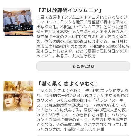
「君は放課後インソムニア」
「君は放課後インソムニア」アニメ化もされたオジ
ロマコトのコミックを池田千尋監督が脚本も兼ねて
実写映画化。不眠症（インソムニア）という共通の
悩みを抱える高校生男女を森七菜と奥平大兼のＷ主
演で演じ主演の２人は自分たちの居場所をつくるた
め、休部状態の天文部の復活に奔走する。石川県七
尾市に住む高校1年の丸太は、不眠症を父親の陸に相
談することもできず、ひとり憂鬱で孤独な日々を送
っていた。ある日、丸太は学校で
記事を読む
「潔く柔く きよくやわく」
「潔く柔く きよくやわく」熱狂的なファンに支えら
れ、30年間第一線で活躍し続けてきた少女漫画界の
カリスマ、いくえみ綾の傑作を「パラダイス・キ
ス」の新城毅彦監督が映画化。～WOWOWより～カ
ンナとハルタは幼なじみ。高校1年の花火大会の夜、
カンナがクラスメートから告白される中、ハルタは
カンナの携帯に最後のメッセージを残し交通事故で
亡くなる。その事故以来、恋ができなくなってしま
ったカンナは、15歳の心のまま年を重