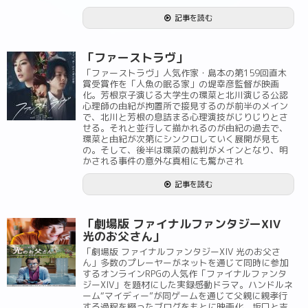
記事を読む
「ファーストラヴ」
「ファーストラヴ」人気作家・島本の第159回直木
賞受賞作を「人魚の眠る家」の堤幸彦監督が映画
化。芳根京子演じる大学生の環菜と北川演じる公認
心理師の由紀が拘置所で接見するのが前半のメイン
で、北川と芳根の息詰まる心理演技がじりじりとさ
せる。それと並行して描かれるのが由紀の過去で、
環菜と由紀が次第にシンクロしていく展開が見も
の。そして、後半は環菜の裁判がメインとなり、明
かされる事件の意外な真相にも驚かされ
記事を読む
「劇場版 ファイナルファンタジーXIV
光のお父さん」
「劇場版 ファイナルファンタジーXIV 光のお父さ
ん」多数のプレーヤーがネットを通じて同時に参加
するオンラインRPGの人気作「ファイナルファンタ
ジーXIV」を題材にした実録感動ドラマ。ハンドルネ
ーム“マイディー”が同ゲームを通じて父親に親孝行
する過程を綴ったブログをもとに映画化、坂口と吉