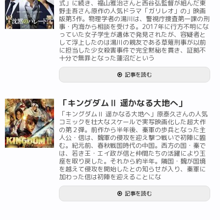
式」に続き、福山雅治さんと西谷弘監督が組んだ東
野圭吾さん原作の人気ドラマ「ガリレオ」の」映画
版第3作。物理学者の湯川は、警視庁捜査第一課の刑
事・内海から相談を受ける。2017年に行方不明にな
っていた女子学生が遺体で発見されたが、容疑者と
して浮上したのは湯川の親友である草薙刑事が以前
に担当した少女殺害事件で完全黙秘を貫き、証拠不
十分で無罪となった蓮沼だという
記事を読む
「キングダムⅡ 遥かなる大地へ」
「キングダムⅡ 遥かなる大地へ」原泰久さんの人気
コミックを壮大なスケールで実写映画化した超大作
の第２弾。前作から半年後、秦軍の歩兵となった主
人公・信は、魏軍の侵攻を迎え撃つ戦いで初陣に臨
む。紀元前、春秋戦国時代の中国。西方の国・秦で
は、若き王・エイ政が信と仲間たちの活躍により玉
座を取り戻した。それから約半年。隣国・魏が国境
を越えて侵攻を開始したとの知らせが入り、秦軍に
加わった信は初陣を迎えることにな
記事を読む