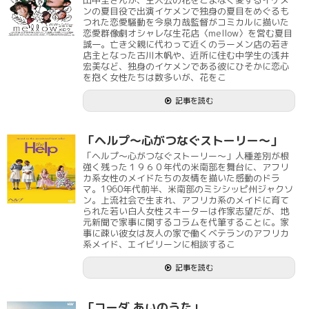
田中圭さんが、主人公の花をこよなく愛するイケメ
ンの夏目役で出演イケメンで独身の夏目をめぐるも
つれた恋愛騒動を今泉力哉監督がコミカルに描いた
恋愛群像劇オシャレな生花店〈mellow〉を営む夏目
誠一。亡き父親に代わって近くのラーメン店の若き
店主となった古川木帆や、近所に住む中学生の浅井
宏美など、独身のイケメンである彼にひそかに恋心
を抱く女性たちは数多いが、花をこ
記事を読む
「ヘルプ～心がつなぐストーリー～」
「ヘルプ～心がつなぐストーリー～」人種差別が根
強く残った１９６０年代の米南部を舞台に、アフリ
カ系女性のメイドたちの友情を描いた感動のドラ
マ。1960年代前半、米南部のミシシッピ州ジャクソ
ン。上流社会で生まれ、アフリカ系のメイドに育て
られた若い白人女性スキーターは作家志望だが、地
元新聞で家事に関するコラムを代筆することに。家
事に疎い彼女は友人の家で働くベテランのアフリカ
系メイド、エイビリーンに相談するこ
記事を読む
「コーダ あいのうた」