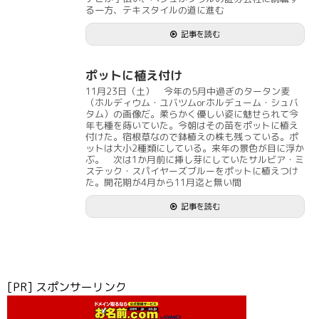
る一方、テキスタイルの道に進む
記事を読む
ポットに植え付け
11月23日（土） 今年の5月中過ぎのタータン麦
（ホルディウム・ユバツムorホルデューム・シュバ
タム）の画像だ。柔らかく優しい姿に魅せられて今
年も種を蒔いていた。今朝はその苗をポットに植え
付けた。宿根草なので鉢植えの株も残っている。ポ
ットは大小2種類にしている。来年の景色が目に浮か
ぶ。 次は1か月前に挿し芽にしていたサルビア・ミ
ステック・スパイヤーズブルーをポットに植えつけ
た。開花期が4月から11月迄と無い間
記事を読む
[PR] スポンサーリンク