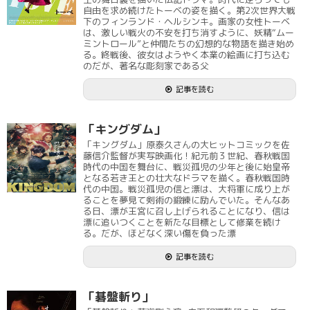
自由を求め続けたトーベの姿を描く。第2次世界大戦
下のフィンランド・ヘルシンキ。画家の女性トーベ
は、激しい戦火の不安を打ち消すように、妖精“ムー
ミントロール”と仲間たちの幻想的な物語を描き始め
る。終戦後、彼女はようやく本業の絵画に打ち込む
のだが、著名な彫刻家である父
記事を読む
「キングダム」
「キングダム」原泰久さんの大ヒットコミックを佐
藤信介監督が実写映画化！紀元前３世紀、春秋戦国
時代の中国を舞台に、戦災孤児の少年と後に始皇帝
となる若き王との壮大なドラマを描く。春秋戦国時
代の中国。戦災孤児の信と漂は、大将軍に成り上が
ることを夢見て剣術の鍛練に励んでいた。そんなあ
る日、漂が王宮に召し上げられることになり、信は
漂に追いつくことを新たな目標として修業を続け
る。だが、ほどなく深い傷を負った漂
記事を読む
「碁盤斬り」