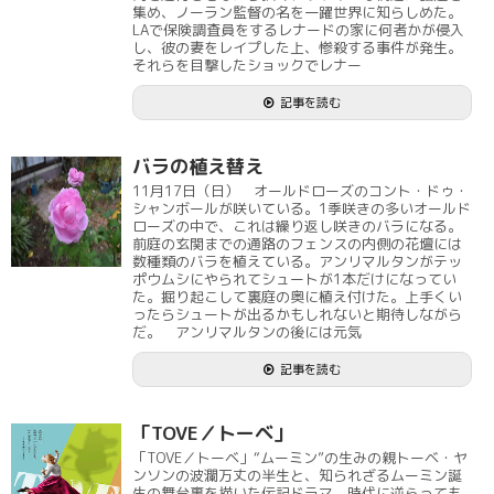
集め、ノーラン監督の名を一躍世界に知らしめた。
LAで保険調査員をするレナードの家に何者かが侵入
し、彼の妻をレイプした上、惨殺する事件が発生。
それらを目撃したショックでレナー
記事を読む
バラの植え替え
11月17日（日） オールドローズのコント・ドゥ・
シャンボールが咲いている。1季咲きの多いオールド
ローズの中で、これは繰り返し咲きのバラになる。
前庭の玄関までの通路のフェンスの内側の花壇には
数種類のバラを植えている。アンリマルタンがテッ
ポウムシにやられてシュートが1本だけになってい
た。掘り起こして裏庭の奥に植え付けた。上手くい
ったらシュートが出るかもしれないと期待しながら
だ。 アンリマルタンの後には元気
記事を読む
「TOVE／トーベ」
「TOVE／トーベ」“ムーミン”の生みの親トーベ・ヤ
ンソンの波瀾万丈の半生と、知られざるムーミン誕
生の舞台裏を描いた伝記ドラマ。時代に逆らっても