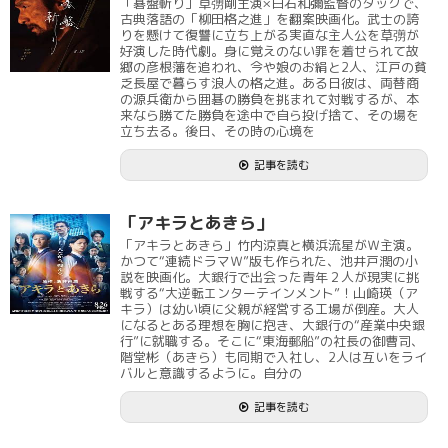
「碁盤斬り」草彅剛主演×白石和彌監督のタッグで、
古典落語の「柳田格之進」を翻案映画化。武士の誇
りを懸けて復讐に立ち上がる実直な主人公を草彅が
好演した時代劇。身に覚えのない罪を着せられて故
郷の彦根藩を追われ、今や娘のお絹と2人、江戸の貧
乏長屋で暮らす浪人の格之進。ある日彼は、両替商
の源兵衛から囲碁の勝負を挑まれて対戦するが、本
来なら勝てた勝負を途中で自ら投げ捨て、その場を
立ち去る。後日、その時の心境を
記事を読む
「アキラとあきら」
「アキラとあきら」竹内涼真と横浜流星がＷ主演。
かつて“連続ドラマＷ”版も作られた、池井戸潤の小
説を映画化。大銀行で出会った青年２人が現実に挑
戦する“大逆転エンターテインメント”！山崎瑛（ア
キラ）は幼い頃に父親が経営する工場が倒産。大人
になるとある理想を胸に抱き、大銀行の“産業中央銀
行”に就職する。そこに“東海郵船”の社長の御曹司、
階堂彬（あきら）も同期で入社し、2人は互いをライ
バルと意識するように。自分の
記事を読む