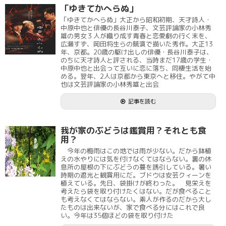
「ゆきてかへらぬ」
「ゆきてかへらぬ」大正から昭和初期、天才詩人・
中原中也と俳優の長谷川泰子、文芸評論家の小林秀
雄の男女３人が織り成す青春と恋愛劇の行く末を、
広瀬すず、岡田将生らの競演で描いた秀作。大正13
年、京都。20歳の駆け出しの俳優・長谷川泰子は、
のちに天才詩人と評される、当時まだ17歳の学生・
中原中也と出会って互いに恋に落ち、同棲生活を始
める。翌年、2人は京都から東京へと移住。やがて中
也は文芸評論家の小林秀雄と出会
記事を読む
我が家のぶどうは鑑賞用？それとも食
用？
今年の梅雨はこの地では雨が少ない。だから鉢植
えの水やりには気を付けなくてはならない。裏の休
息所の屋根の下にぶどうの蔓を誘引している。暑い
時期の遮光と観賞用にだ。ブドウは安芸クィーンを
植えている。先日、袋掛けが終わった。 見栄えを
考えたら袋を取り付けたくはない。だが食べること
も考えなくてはならない。素人が作るのだから大し
たものは出来ないが、家で食べる分にはこれで良
い。今年は35個ほどの袋を取り付けた