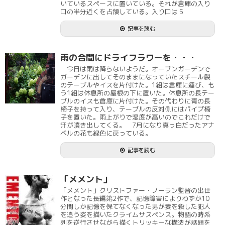
いているスペースに置いている。それが倉庫の入り
口の半分近くを占領している。入り口は５
記事を読む
雨の合間にドライフラワーを・・・
今日は雨は降らないようだ。オープンガーデンで
ガーデンに出してそのままになっていたスチール製
のテーブルやイスを片付けた。1組は倉庫に運び、も
う1組は休息所の屋根の下に置いた。休息所の長テー
ブルのイスも倉庫に片付けた。その代わりに青の長
椅子を持って入り、テーブルの反対側にはパイプ椅
子を置いた。雨上がりで湿度が高いのでこれだけで
汗が噴き出してくる。 7月になり真っ白だったアナ
ベルの花も緑色に戻っている。
記事を読む
「メメント」
「メメント」クリストファー・ノーラン監督の出世
作となった長編第2作で、記憶障害によりわずか10
分間しか記憶を保てなくなった男が妻を殺した犯人
を追う姿を描いたクライムサスペンス。物語の時系
列を逆行させながら描くトリッキーな構造が話題を