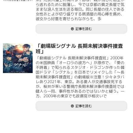
ら逃れるために脱藩し、今では京都の貧乏長屋で気
ままな浪人生活を送る毎日。同じ長屋の住人である
女性おとよが切り盛りする居酒屋の用心棒を務め、
彼女から好意を寄せられながらも、多
記事を読む
「劇場版シグナル 長期未解決事件捜査
班」
「劇場版シグナル 長期未解決事件捜査班」2000年
の米国映画「オーロラの彼方へ」が原作で、「愛の
不時着」で知られるスタジオ・ドラゴンが作った韓
国ドラマ「シグナル」を日本でリメイクした「～長
期未解決事件捜査班」の劇場版※注意！少々ネタバ
レあり2021年、東京。ある要人が交通事故死する
が、桜井が率いる警視庁長期未解決事件捜査班では
健人ら一同、事件性があるのではないかと疑う。一
方、2009年の東京でも政務官が相次いで
記事を読む