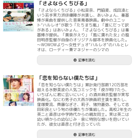
「さよならくちびる」
「さよならくちびる」小松菜奈、門脇麦、成田凌と
いう若手実力派俳優陣が共演し、あいみょん、秦基
博が楽曲を提供した音楽青春映画。劇中のユニッ
ト“ハルレオ”が歌う「たちまち嵐」「誰にだって訳
がある」はあいみょん、「さよならくちびる」は秦
基博が提供。「黄泉がえり」「風に濡れた女」の塩
田明彦監督が自身のオリジナル脚本を映画化した。
～WOWOWより～女性デュオ“ハルレオ”のハルとレ
オは、ローディー兼マネジャーのシマの
記事を読む
「恋を知らない僕たちは」
「恋を知らない僕たちは」累計発行部数120万部を
超える水野美波の人気コミックを「夜が明けたら、
いちばんに君に会いにいく」の酒井麻衣監督が実写
映画化。なにわ男子の大西が映画初主演を果たし、
窪塚愛流、齊藤なぎさ、莉子、猪狩蒼弥、そして志
田彩良という旬の俳優たちが集結した。高校2年生の
英二と直彦は中学時代からの親友同士。実は英二は
幼い頃からの幼なじみ・泉に特別な想いを抱いてい
たが、彼女は直彦と付き合っていた
記事を読む