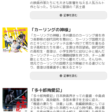
の映画作家たちにも大きな影響を与える人気カルト
作となった。ちなみに冒頭の「武士道
記事を読む
「カーリングの神様」
「カーリングの神様」本州最古のカーリング場を持
つ長野県の御代田町を舞台に、カーリング国際大会
のエキシビジョンマッチ出場へ向けて努力を重ねる
女子高校生たちを描く。主演は本田望結。御代田町
の高校生・香澄は、小学生時代に幼なじみと組んだ
カーリングチームでの優勝経験を持つが、チーム解
散とともにカーリングから離れていた。そんな中、
地元でカーリングの国際大会が開催される運びにな
り、香澄は強豪選手と戦えるエキシ
記事を読む
「多十郎殉愛記」
「多十郎殉愛記」日本映画界きっての重鎮・中島貞
夫監督が、高良健吾、多部未華子を主役に迎え、
「極道の妻たち 決着」以来、長編劇映画としては
２０年ぶりに放った本格ちゃんばら時代劇。時は幕
末。元長州藩士の清川多十郎は、親が残した借金か