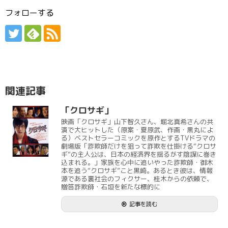
フォローする
関連記事
「クロサギ」
映画「クロサギ」山下智久さん、堀北真希さんの共
演で大ヒットした（原案・夏原武、作画・黒丸によ
る）ベストセラーコミックを原作とするTVドラマの
劇場版「詐欺師だけを狙って詐欺を仕掛ける“クロサ
ギ”の主人公は、日本の経済界を揺るがす陰謀に巻き
込まれる。」家族を心中に追いやった詐欺師・御木
本を追う“クロサギ”こと黒崎。あるとき彼は、情報
源である裏社会のフィクサー、桂木からの依頼で、
贈答詐欺師・石垣を新たな標的に
記事を読む