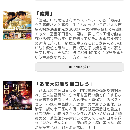
「億男」
「億男」川村元気さんのベストセラー小説「億男」
を佐藤健さんと高橋一生さんのダブル主演で大友啓
史監督が映画化兄が3000万円の借金を残して失踪し
て以来、図書館司書の一男は、夜もパン工場で働き
ながら借金を返す生活を送っていた。度重なる借金
の返済に苦心し、窮屈に生きることしか選んでいな
い彼に愛想を尽かし、妻の万左子は娘を連れて家を
出てしまう。そんな一男に3億円の宝くじが当たると
いう幸運が訪れる。一方で、宝く
記事を読む
「おまえの罪を自白しろ」
「おまえの罪を自白しろ」国会議員の孫娘が誘拐さ
れ、犯人は議員が自らの罪を国民の前で自白するよ
う要求を突きつける。人気作家・真保裕一のベスト
セラー小説を中島健人、堤真一の主演で映画化。政
治家一族の宇田家の次男・晄司は建築会社を設立す
るも倒産し、政治スキャンダルの渦中にいる国会議
員の父・清治郎の秘書として煮え切らない日々を送
っていた。そんな中、一家の長女・麻由美の幼い娘
が誘拐される。犯人の要求は「明日