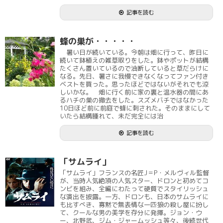
記事を読む
蜂の巣が・・・・・
暑い日が続いている。今朝は畑に行って、昨日に
続いて鉢植えの雑草取りをした。鉢やポットが結構
たくさん置いているので油断していると草だらけに
なる。先日、暑さに我慢できなくなってファン付き
ベストを買った。思ったほどではないがそれでも涼
しいかな。 畑に行く前に家の裏と温水器の間にあ
るハチの巣の撤去をした。スズメバチではなかった
10日ほど前に前庭で蜂に刺された。そのままにして
いたら結構腫れて、未だ完全には治
記事を読む
「サムライ」
「サムライ」フランスの名匠J＝P・メルヴィル監督
が、当時人気絶頂の人気スター、ドロンと初めてコ
ンビを組み、全編にわたって硬質でスタイリッシュ
な演出を披露。一方、ドロンも、日本のサムライに
も比すべき、寡黙で無表情な一匹狼の殺し屋に扮し
て、クールな男の美学を存分に発揮。ジョン・ウ
ー、北野武、ジム・ジャームッシュ等々、後続世代