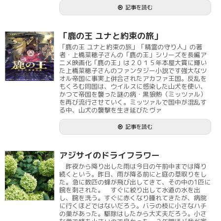
記事を読む
「鹿の王 ユナと約束の旅」
「鹿の王 ユナと約束の旅」「精霊の守り人」の著
者・上橋菜穂子さんの「鹿の王」シリーズを長編ア
ニメ映画化「鹿の王」は２０１５年本屋大賞に輝い
た上橋菜穂子さんのファンタジー小説です強大なツ
オル帝国に事実上併合されたアカファ王国。反乱を
もくろむ同国は、ウイルスに感染した山犬を使い、
かつて帝国を襲った謎の病・黒狼熱（ミッツァル）
を再び流行させていく。ミッツァルで国中が混乱す
る中、山犬の襲撃を生き延びたヴァ
記事を読む
アジサイのドライフラワー
昨夜から降り出した雨は今日の午前中までは降り
続くという。昨日、雨が降る前にと庭の草取りをし
た。急に数匹の蜂が飛び出してきて、その中の1匹に
腕を刺された。 すぐに絞り出して水道の水を出
し、腕を洗う。すぐに赤くなり腫れてきたが、病院
に行くほどではないだろう。バラの枝に小さなハチ
の巣があった。駆除はしたから大丈夫だろう。小さ