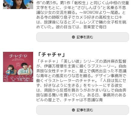
作”の第3作。第1作「転校生」と同じく山中恒の児童
文学をもとに、少年と“さびしんぼう”と名乗る不思
議な少女の交流を綴る。～WOWOWより～尾道。と
ある寺の跡取り息子でカメラ好きの高校生ヒロキ
は、放課後になるとズームレンズで隣の女子校を眺
めていた。彼の目当ては、音楽室で毎日
記事を読む
「チャチャ」
「チャチャ」「美しい彼」シリーズの酒井麻衣監督
が、伊藤万理華を主演に描くラブストーリー。自由
奔放な女性チャチャと、屋上で偶然出会った不思議
な青年との風変わりな恋を綴る。デザイン事務所で
働くイラストレーターのチャチャ。「人目は気にせ
ず、好きなように生きる」をモットーにする彼女
は、周囲から反感を買おうがおかまいなしで自由奔
放な振る舞いを貫いていた。ある日、事務所のある
ビルの屋上で、チャチャは不思議な青
記事を読む