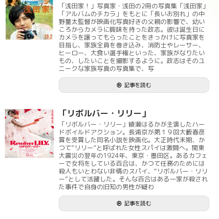
「浅田家！」写真家・浅田の2冊の写真集「浅田家」
「アルバムのチカラ」をもとに「長いお別れ」の中
野量太監督が映画化写真好きの父親の影響で、幼い
ころからカメラに興味を持った政志。彼は誕生日に
カメラを譲ってもらったことをきっかけに写真家を
目指し、家族全員を巻き込み、消防士やレーサー、
ヒーロー、大食い選手権といった、家族がなりたい
もの、したいことを撮影するように。政志はそのユ
ニークな家族写真の写真集で、写
記事を読む
「リボルバー・リリー」
「リボルバー・リリー」綾瀬はるかが主演したハー
ドボイルドアクション。長浦京が第１９回大藪春彦
賞を受賞した同名小説を映画化。大正時代末期、か
つて“リリー”と呼ばれた女性スパイは激闘へ。関東
大震災の翌年の1924年、東京・墨田区。あるカフェ
ーで女将をしている百合は、かつて任務のためには
殺人もいとわない非情のスパイ、“リボルバー・リリ
ー”として活躍した。そんな百合はある一家が殺され
た事件で自身の旧知の男性が疑わ
記事を読む