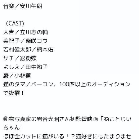
音楽／安川午朗
（CAST)
大吉／立川志の輔
美智子／柴咲コウ
若村健太郎／柄本佑
サチ／銀粉蝶
よしえ／田中裕子
巌／小林薫
猫のタマ／ベーコン、100匹以上のオーディション
で抜擢！
動物写真家の岩合光昭さん初監督映画「ねことじい
ちゃん」
ほぼ全カットに猫がいる！？猫好きにはたまりませ