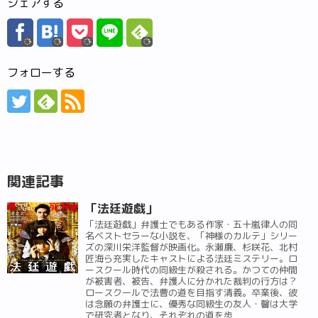
シェアする
フォローする
関連記事
「法廷遊戯」
「法廷遊戯」弁護士でもある作家・五十嵐律人の同
名ベストセラーな小説を、「神様のカルテ」シリー
ズの深川栄洋監督が映画化。永瀬廉、杉咲花、北村
匠海ら充実したキャストによる法廷ミステリー。ロ
ースクール時代の同級生が殺される。かつての仲間
が被害者、被告、弁護人に分かれた裁判の行方は？
ロースクールで法曹の道を目指す清義。卒業後、彼
は念願の弁護士に、優秀な同級生の友人・馨は大学
で研究者となり、それぞれの道を歩