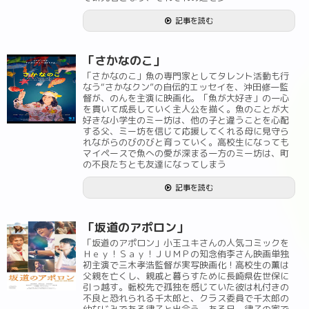
記事を読む
「さかなのこ」
「さかなのこ」魚の専門家としてタレント活動も行
なう“さかなクン”の自伝的エッセイを、沖田修一監
督が、のんを主演に映画化。「魚が大好き」の一心
を貫いて成長していく主人公を描く。魚のことが大
好きな小学生のミー坊は、他の子と違うことを心配
する父、ミー坊を信じて応援してくれる母に見守ら
れながらのびのびと育っていく。高校生になっても
マイペースで魚への愛が深まる一方のミー坊は、町
の不良たちとも友達になってしまう
記事を読む
「坂道のアポロン」
「坂道のアポロン」小玉ユキさんの人気コミックを
Ｈｅｙ！Ｓａｙ！ＪＵＭＰの知念侑李さん映画単独
初主演で三木孝浩監督が実写映画化！高校生の薫は
父親を亡くし、親戚と暮らすために長崎県佐世保に
引っ越す。転校先で孤独を感じていた彼は札付きの
不良と恐れられる千太郎と、クラス委員で千太郎の