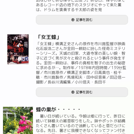
幼なじみである律子と出会う。ある日、律子の家で
あるレコード店の地下のスタジオにやって来た薫
は、ドラムを演奏する千太郎の姿を見
記事を読む
「女王蜂」
「女王蜂」横溝正史さんの原作を市川崑監督が映画
化石坂浩二さんが金田一耕助に扮した怪奇ミステリ
ーシリーズ。天城の旧家、大道寺家の美しい娘・智
子に近づく男が次々と殺されるという事件が発生す
る。金田一耕助は、事件の真相を智子の出生の秘密
に求めるが…。制作年／1978年内容時間／139分監
督／市川崑原作／横溝正史脚本／日高真也・桂千
穂・市川崑製作／馬場和夫・田中収音楽／田辺信一
撮影／長谷川清編集／小川信夫・長田千
記事を読む
蜂の巣が・・・・・
暑い日が続いている。今朝は畑に行って、昨日に
続いて鉢植えの雑草取りをした。鉢やポットが結構
たくさん置いているので油断していると草だらけに
なる。先日、暑さに我慢できなくなってファン付き