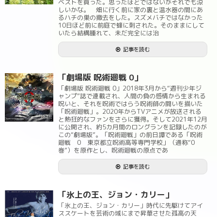
ベストを買った。思ったほどではないがそれでも涼
しいかな。 畑に行く前に家の裏と温水器の間にあ
るハチの巣の撤去をした。スズメバチではなかった
10日ほど前に前庭で蜂に刺された。そのままにして
いたら結構腫れて、未だ完全には治
記事を読む
「劇場版 呪術廻戦 0」
「劇場版 呪術廻戦 0」2018年3月から“週刊少年ジ
ャンプ”誌で連載され、人間の負の感情から生まれる
呪いと、それを呪術ではらう呪術師の闘いを描いた
「呪術廻戦」。2020年からTVアニメが放送される
と熱狂的なファンをさらに獲得。そして2021年12月
に公開され、約5カ月間のロングランを記録したのが
この“劇場版”。「呪術廻戦」の前日譚である「呪術
廻戦 0 東京都立呪術高等専門学校」（通称“0
巻”）を原作とし、呪術廻戦の原点であ
記事を読む
「氷上の王、ジョン・カリー」
「氷上の王、ジョン・カリー」時代に先駆けてアイ
ススケートを芸術の域にまで昇華させた孤高の天