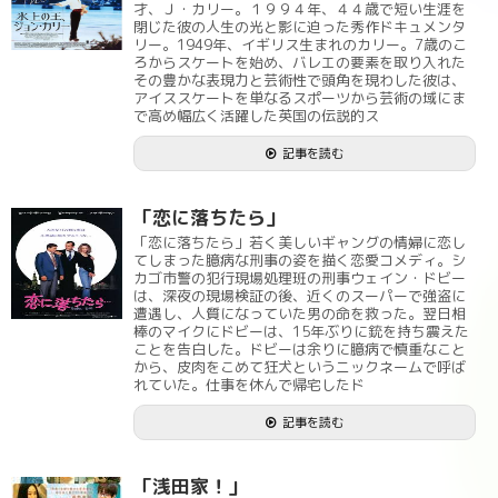
才、Ｊ・カリー。１９９４年、４４歳で短い生涯を
閉じた彼の人生の光と影に迫った秀作ドキュメンタ
リー。1949年、イギリス生まれのカリー。7歳のこ
ろからスケートを始め、バレエの要素を取り入れた
その豊かな表現力と芸術性で頭角を現わした彼は、
アイススケートを単なるスポーツから芸術の域にま
で高め幅広く活躍した英国の伝説的ス
記事を読む
「恋に落ちたら」
「恋に落ちたら」若く美しいギャングの情婦に恋し
てしまった臆病な刑事の姿を描く恋愛コメディ。シ
カゴ市警の犯行現場処理班の刑事ウェイン・ドビー
は、深夜の現場検証の後、近くのスーパーで強盗に
遭遇し、人質になっていた男の命を救った。翌日相
棒のマイクにドビーは、15年ぶりに銃を持ち震えた
ことを告白した。ドビーは余りに臆病で慎重なこと
から、皮肉をこめて狂犬というニックネームで呼ば
れていた。仕事を休んで帰宅したド
記事を読む
「浅田家！」