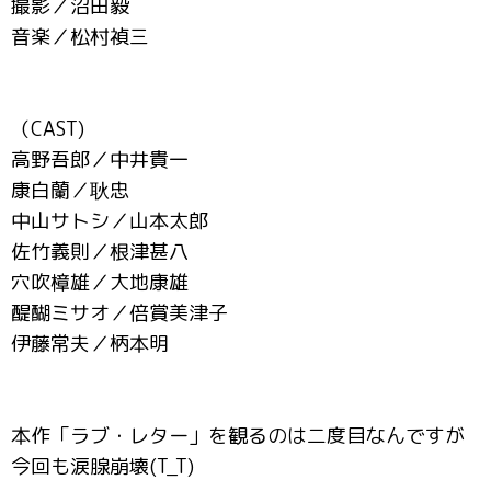
撮影／沼田毅
音楽／松村禎三
（CAST)
高野吾郎／中井貴一
康白蘭／耿忠
中山サトシ／山本太郎
佐竹義則／根津甚八
穴吹樟雄／大地康雄
醍醐ミサオ／倍賞美津子
伊藤常夫／柄本明
本作「ラブ・レター」を観るのは二度目なんですが
今回も涙腺崩壊(T_T)