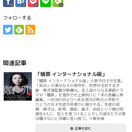
フォローする
関連記事
「贖罪 インターナショナル版」
「贖罪 インターナショナル版」小泉今日子が主演。
「告白」の湊かなえの原作を、世界が注目する才
能・黒沢清監督が映像化。全５話からなる連続ドラ
マＷ「贖罪」を海外での上映向けに１本の長編に再
編集。～WOWOWより～ある地方の町の小学校で、
ひとりの女子生徒が何者かに殺される。生徒の母
親・麻子は、紗英、真紀、晶子、由佳という娘の同
級生4人に、犯人を見つけることでしか彼女たちの罪
は贖えないと冷徹に言い放つ。十数年後
記事を読む