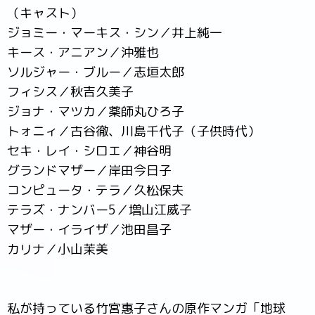
（キャスト）
ジョミー・マーキス・シン／井上純一
キース・アニアン／沖雅也
ソルジャー・ブルー／志垣太郎
フィシス／秋吉久美子
ジョナ・マツカ／薬師丸ひろ子
トォニィ／古谷徹、川島千代子（子供時代）
セキ・レイ・シロエ／神谷明
グランドマザー／岸田今日子
コンピュータ・テラ／久松保夫
テラズ・ナンバー5／増山江威子
マザー・イライザ／池田昌子
カリナ／小山茉美
私が持っている竹宮惠子さんの原作マンガ「地球