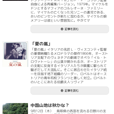
ドファーザーＰＡＲＴⅢ」のＦ・Ｆ・コッポラ監督
自身による再編集バージョン。1979年。マイケルを
ドンとするマフィアのコルレオーネ・ファミリー
に、マイケルの亡くなった兄ソニーの遺児である、
おいのビンセントが新たに加わるが、マイケルの娘
メアリーは彼といい雰囲気に。やがてマ
記事を読む
「夏の嵐」
「夏の嵐」イタリアの名匠Ｌ・ヴィスコンティ監督
の豪華絢爛たるメロドラマの傑作1866年、オースト
リア支配下のヴェネチアの劇場でオペラ「イル・ト
ロヴァトーレ」の公演が開かれるが、オーストリア
の支配に反発するイタリア人たちが興奮に駆られて
騒ぎだして大混乱に。そこに居合わせたイタリア統
一を目指す地下組織のリーダー、ロベルトはオース
トリアの青年将校フランツと激しく対立。ロベルト
のいとこにあたる伯爵夫人リヴィア
記事を読む
中国山地は秋かな？
9月12日（木） 鳥取県の西部を流れる日野川の支