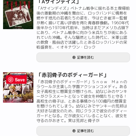
「Aサインデイズ」
「Aサインデイズ」ベトナム戦争に揺れる本土復帰前
後の激動期の沖縄を舞台に、ロックバンドに情熱を
燃やす地元の若者たちの姿を、今は亡き崔洋一監督
が熱く描いて高い評価を得た青春群像劇。1960年代
後半から1970年代前半、当時はまだアメリカ占領下
にあり、ベトナム戦争に向かう米兵たちが街にあふ
れていた沖縄。そんな騒然とした時代に、米軍公認
の飲食・風俗店で活躍したとあるロックバンドの栄
枯盛衰を、＜オキナワン・ロック
記事を読む
「赤羽骨子のボディーガード」
Save
「赤羽骨子のボディーガード」Ｓｎｏｗ Ｍａｎの
ラウールが主演した学園アクションコメディ。ある
女子高校生に懸賞金が懸けられ、幼なじみのヤンキ
ーがクラスメートとなって彼女を仲間たちと守る！
高校生の骨子は、とある事情から100億円の懸賞金
を懸けられてしまう。幼なじみでヤンキーの荒邦は
大好きな彼女のため、同じクラスで彼女のボディー
ガードとなる。だが彼女にバレることなく、彼女を
守るのがおきて。実は荒邦と骨子が
記事を読む