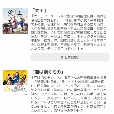
「犬王」
「犬王」アニメーション表現の可能性に挑み続ける
湯浅監督の野心作。古川日出男の小説「平家物語
犬王の巻」を原作に、南北朝が対立する室町時代、
人々を熱狂させた能楽師・犬王と琵琶法師・友魚の
強烈な友情、そして能楽の世界を鮮烈にして変幻自
在のイマジネーションで描く。キャラクター原案は
漫画家・松本大洋、脚本は数々のヒットドラマを手
掛けた野木亜紀子、音楽にドラマ「あまちゃん」の
大友良英、そして犬王のボイスキャ
記事を読む
「猫は抱くもの」
「猫は抱くもの」大山淳子さんの連作短編集を犬童
一心監督が映画化。 元アイドルの沙織は経歴を隠
し、田舎町のスーパーでレジ係として働いていた。
彼女が心を開けるのは、店の裏の倉庫でこっそりと
飼うロシアンブルーの猫・良男だけ。沙織の話を聞
くうちに、良男はいつしか自分も人間で、彼女を守
れるたったひとりの恋人だと思い込む。ある日、店
で万引きをした女子高校生が捕まり、保護者代わり
に叔父だという売れない画家の保が