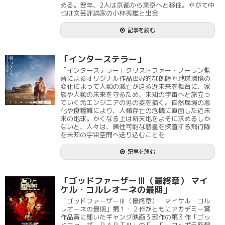
める。翌年、2人は京都から東京へと移住。やがて中
也は文芸評論家の小林秀雄と出会
記事を読む
「インターステラー」
「インターステラー」クリストファー・ノーラン監
督によるオリジナル作品世界的な飢饉や地球環境の
変化によって人類の滅亡が迫る近未来を舞台に、家
族や人類の未来を守るため、未知の宇宙へと旅立っ
ていく元エンジニアの男の姿を描く。自然環境の悪
化や食糧難により、人類存亡の危機に直面した近未
来の地球。かくなる上は新天地をよそに求めるしか
ないと、人々は、居住可能な惑星を探査する飛行隊
を未知の宇宙空間へ送り込むことを
記事を読む
「ゴッドファーザーⅢ（最終章） マイ
ケル・コルレオーネの最期」
「ゴッドファーザーⅢ（最終章） マイケル・コル
レオーネの最期」第１・２作がともにアカデミー賞
作品賞に輝いたギャング映画３部作の第３作「ゴッ