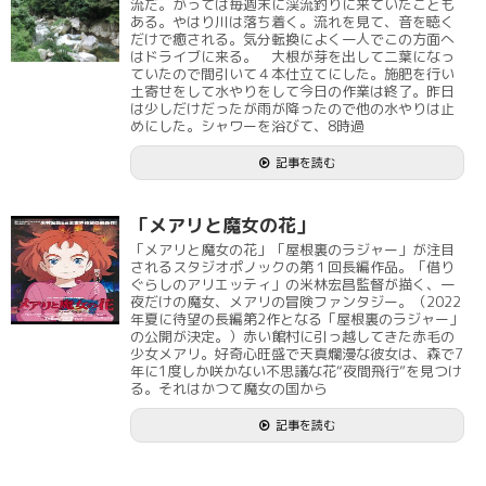
流だ。かっては毎週末に渓流釣りに来ていたことも
ある。やはり川は落ち着く。流れを見て、音を聴く
だけで癒される。気分転換によく一人でこの方面へ
はドライブに来る。 大根が芽を出して二葉になっ
ていたので間引いて４本仕立てにした。施肥を行い
土寄せをして水やりをして今日の作業は終了。昨日
は少しだけだったが雨が降ったので他の水やりは止
めにした。シャワーを浴びて、8時過
記事を読む
「メアリと魔女の花」
「メアリと魔女の花」「屋根裏のラジャー」が注目
されるスタジオポノックの第１回長編作品。「借り
ぐらしのアリエッティ」の米林宏昌監督が描く、一
夜だけの魔女、メアリの冒険ファンタジー。（2022
年夏に待望の長編第2作となる「屋根裏のラジャー」
の公開が決定。）赤い館村に引っ越してきた赤毛の
少女メアリ。好奇心旺盛で天真爛漫な彼女は、森で7
年に1度しか咲かない不思議な花“夜間飛行”を見つけ
る。それはかつて魔女の国から
記事を読む