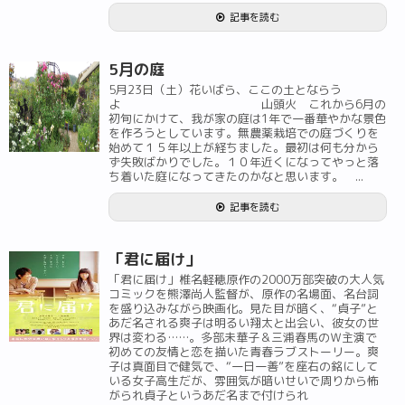
記事を読む
5月の庭
5月23日（土）花いばら、ここの土とならう
よ 山頭火 これから6月の
初旬にかけて、我が家の庭は1年で一番華やかな景色
を作ろうとしています。無農薬栽培での庭づくりを
始めて１５年以上が経ちました。最初は何も分から
ず失敗ばかりでした。１０年近くになってやっと落
ち着いた庭になってきたのかなと思います。 ...
記事を読む
「君に届け」
「君に届け」椎名軽穂原作の2000万部突破の大人気
コミックを熊澤尚人監督が、原作の名場面、名台詞
を盛り込みながら映画化。見た目が暗く、“貞子”と
あだ名される爽子は明るい翔太と出会い、彼女の世
界は変わる……。多部未華子＆三浦春馬のＷ主演で
初めての友情と恋を描いた青春ラブストーリー。爽
子は真面目で健気で、“一日一善”を座右の銘にして
いる女子高生だが、雰囲気が暗いせいで周りから怖
がられ貞子というあだ名まで付けられ