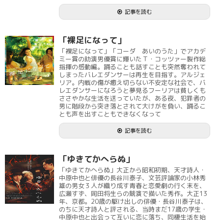
記事を読む
「裸足になって」
「裸足になって」「コーダ あいのうた」でアカデ
ミー賞の助演男優賞に輝いたＴ・コッツァー製作総
指揮の感動編。踊ることも話すことも突然奪われて
しまったバレエダンサーは再生を目指す。アルジェ
リア。内戦の傷が癒え切らない不安定な社会で、バ
レエダンサーになろうと夢見るフーリアは貧しくも
ささやかな生活を送っていたが、ある夜、犯罪者の
男に階段から突き落とされて大けがを負い、踊るこ
とも声を出すこともできなくなって
記事を読む
「ゆきてかへらぬ」
「ゆきてかへらぬ」大正から昭和初期、天才詩人・
中原中也と俳優の長谷川泰子、文芸評論家の小林秀
雄の男女３人が織り成す青春と恋愛劇の行く末を、
広瀬すず、岡田将生らの競演で描いた秀作。大正13
年、京都。20歳の駆け出しの俳優・長谷川泰子は、
のちに天才詩人と評される、当時まだ17歳の学生・
中原中也と出会って互いに恋に落ち、同棲生活を始