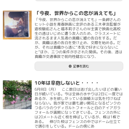
「今夜、世界からこの恋が消えても」
「今夜、世界からこの恋が消えても」一条岬さんの
ヒット小説を青春映画に定評のある三木孝浩監督が
道枝駿佑さんと福本莉子さんのＷ主演で映画化高校
生の透はいじめに遭う友人のため、クラスメートに
流されるまま人気者の真織に嘘の告白をする。だ
が、真織は透の告白を受け止め、交際を始める。だ
が、それは真織から透に“本気で好きにならないこ
と”ほか、三つの条件が示された関係。その後、透は
真織が交通事故で前向性健忘になり、
記事を読む
10年は辛抱しないと・・・・
6月8日（月） ここ数日は逃げ出したいほどの暑い
日が続いている。今は全体の水やりは2日に一度では
あるが、水を欲しがっている鉢植えは気を付けねば
ならない。我が家では最も遅い開花となるピンクの
つるバラのウディガルトフォールと白のナイアガラ
フォールが満開になってきている。フェンスの外に
は20メートル近く枝を伸ばしているが、株は1株で
ある。 伸びた枝はフェンスの中ではドーム仕立て
で誘引をしている。ドームの傍にあ