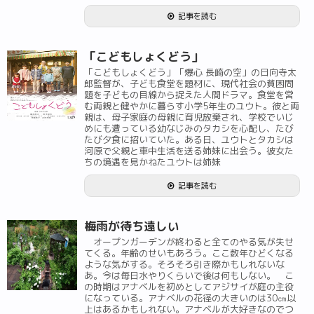
記事を読む
「こどもしょくどう」
「こどもしょくどう」「爆心 長崎の空」の日向寺太
郎監督が、子ども食堂を題材に、現代社会の貧困問
題を子どもの目線から捉えた人間ドラマ。食堂を営
む両親と健やかに暮らす小学5年生のユウト。彼と両
親は、母子家庭の母親に育児放棄され、学校でいじ
めにも遭っている幼なじみのタカシを心配し、たび
たび夕食に招いていた。ある日、ユウトとタカシは
河原で父親と車中生活を送る姉妹に出会う。彼女た
ちの境遇を見かねたユウトは姉妹
記事を読む
梅雨が待ち遠しい
オープンガーデンが終わると全てのやる気が失せ
てくる。年齢のせいもあろう。ここ数年ひどくなる
ような気がする。そろそろ引き際かもしれないな
あ。今は毎日水やりくらいで後は何もしない。 こ
の時期はアナベルを初めとしてアジサイが庭の主役
になっている。アナベルの花径の大きいのは30㎝以
上はあるかもしれない。アナベルが大好きなのでつ